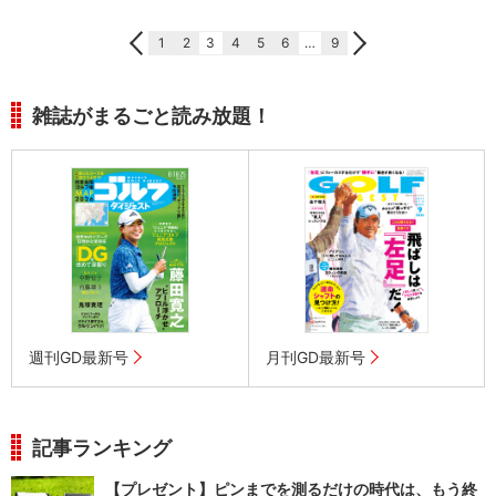
1
2
3
4
5
6
…
9
雑誌がまるごと読み放題！
週刊GD最新号
月刊GD最新号
記事ランキング
【プレゼント】ピンまでを測るだけの時代は、もう終