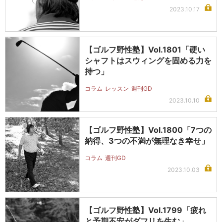
2023.10.17
【ゴルフ野性塾】Vol.1801「硬い
シャフトはスウィングを固める力を
持つ」
コラム
レッスン
週刊GD
2023.10.10
【ゴルフ野性塾】Vol.1800「7つの
納得、3つの不満が無理なき幸せ」
コラム
週刊GD
2023.10.03
【ゴルフ野性塾】Vol.1799「疲れ
と予期不安がダフリを生む」