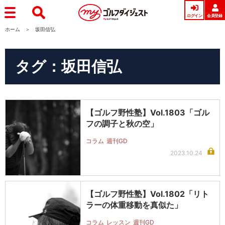
ログイン
会員登録
ホーム
坂田信弘
タグ：坂田信弘
【ゴルフ野性塾】Vol.1803「ゴル
フの調子と秋の空」
コラム
週刊GD
2023.10.24
【ゴルフ野性塾】Vol.1802「リト
ラーの体重移動を真似た」
コラム
レッスン
週刊GD