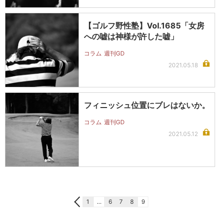
【ゴルフ野性塾】Vol.1685「女房
への嘘は神様が許した嘘」
コラム
週刊GD
2021.05.18
フィニッシュ位置にブレはないか。
コラム
週刊GD
2021.05.12
1
…
6
7
8
9