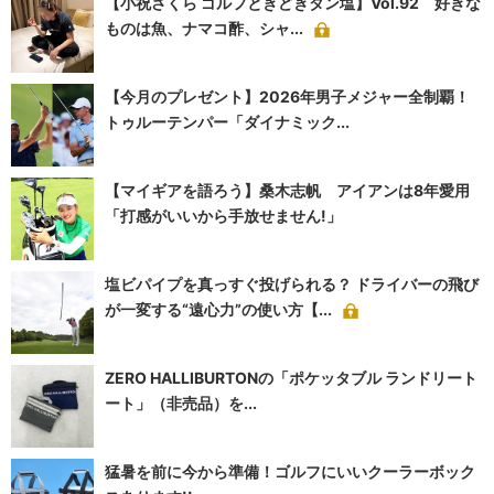
【小祝さくら ゴルフときどきタン塩】Vol.92 好きな
ものは魚、ナマコ酢、シャ...
【今月のプレゼント】2026年男子メジャー全制覇！
トゥルーテンパー「ダイナミック...
【マイギアを語ろう】桑木志帆 アイアンは8年愛用
「打感がいいから手放せません!」
塩ビパイプを真っすぐ投げられる？ ドライバーの飛び
が一変する“遠心力”の使い方【...
ZERO HALLIBURTONの「ポケッタブル ランドリート
ート」（非売品）を...
猛暑を前に今から準備！ゴルフにいいクーラーボック