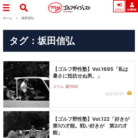
ログイン
会員登録
ホーム
坂田信弘
タグ：坂田信弘
【ゴルフ野性塾】Vol.1695「私は
暑さに抵抗せぬ男。」
コラム
週刊GD
2021.07.27
【ゴルフ野性塾】Vol.122「好きが
第1の才能。戦い好きが 第2の才
能」