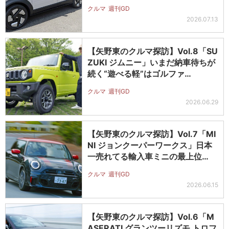
クルマ
週刊GD
2026.07.13
【矢野東のクルマ探訪】Vol.8「SU
ZUKI ジムニー」いまだ納車待ちが
続く“遊べる軽”はゴルファ…
クルマ
週刊GD
2026.06.29
【矢野東のクルマ探訪】Vol.7「MI
NI ジョンクーパーワークス」日本
一売れてる輸入車ミニの最上位…
クルマ
週刊GD
2026.06.15
【矢野東のクルマ探訪】Vol.6「M
ASERATI グランツーリズモ トロフ