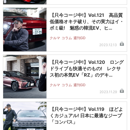
【只今コージ中!】Vol.121 高品質
低価格オキテ破り、その実力はイ・
ボミ級! 魅惑の韓流EV、ヒ…
クルマ
コラム
週刊GD
2023.12.13
【只今コージ中!】Vol.120 ロング
ドライブも快適そのもの! レクサ
ス初の本気EV「RZ」のデキ…
クルマ
コラム
週刊GD
2023.11.29
【只今コージ中!】Vol.119 ほどよ
くカジュアル! 日本に最適なジープ
「コンパス」