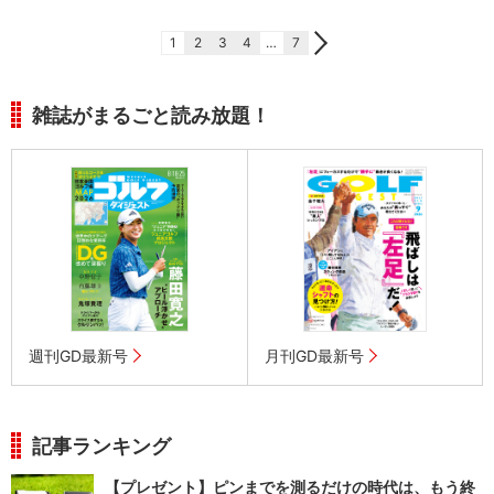
1
2
3
4
…
7
雑誌がまるごと読み放題！
週刊GD最新号
月刊GD最新号
記事ランキング
【プレゼント】ピンまでを測るだけの時代は、もう終