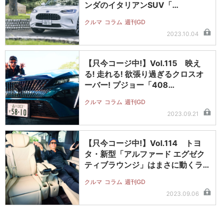
ンダのイタリアンSUV「…
クルマ
コラム
週刊GD
2023.10.04
【只今コージ中!】Vol.115 映え
る! 走れる! 欲張り過ぎるクロスオ
ーバー! プジョー「408…
クルマ
コラム
週刊GD
2023.09.21
【只今コージ中!】Vol.114 トヨ
タ・新型「アルファード エグゼク
ティブラウンジ」はまさに動くラ…
クルマ
コラム
週刊GD
2023.09.06