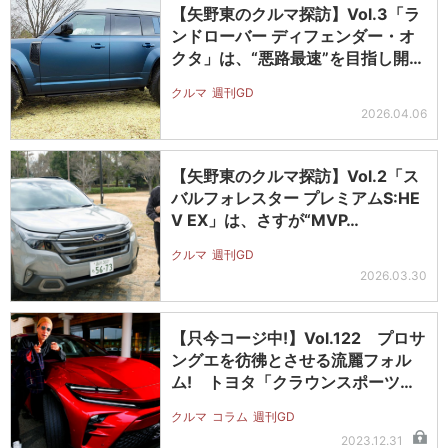
【矢野東のクルマ探訪】Vol.3「ラ
ンドローバー ディフェンダー・オ
クタ」は、“悪路最速”を目指し開…
クルマ
週刊GD
2026.04.06
【矢野東のクルマ探訪】Vol.2「ス
バルフォレスター プレミアムS:HE
V EX」は、さすが“MVP…
クルマ
週刊GD
2026.03.30
【只今コージ中!】Vol.122 プロサ
ングエを彷彿とさせる流麗フォル
ム! トヨタ「クラウンスポーツ…
クルマ
コラム
週刊GD
2023.12.31