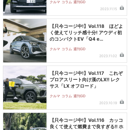
クルマ
コラム
週刊GD
2023.11.15
【只今コージ中!】Vol.118 ほどよ
く使えてリッチ感十分! アウディ初
のコンパクトEV「Q4 e…
クルマ
コラム
週刊GD
2023.11.02
【只今コージ中!】Vol.117 これぞ
プロアスリート向け漢のLX!! レク
サス「LX オフロード」
クルマ
コラム
週刊GD
2023.10.19
【只今コージ中!】Vol.116 カッコ
良くて使えて燃費まで良すぎる!! ホ