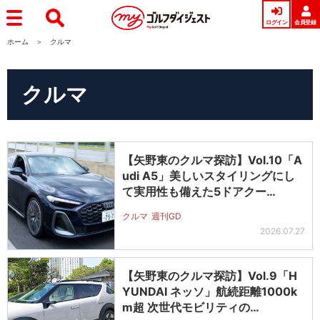
ログイン
会員登録
ホーム
クルマ
クルマ
【矢野東のクルマ探訪】Vol.10「A
udi A5」美しいスタイリングにし
て実用性も備えた5ドアクー…
クルマ
週刊GD
2026.07.27
【矢野東のクルマ探訪】Vol.9「H
YUNDAI ネッソ」航続距離1000k
m超 次世代モビリティの…