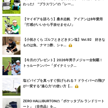
わった! “プラスワン”の「レー...
【マイギアを語ろう】桑木志帆 アイアンは8年愛用
「打感がいいから手放せません!」
【小祝さくら ゴルフときどきタン塩】Vol.92 好きな
ものは魚、ナマコ酢、シャ...
【今月のプレゼント】2026年男子メジャー全制覇！
トゥルーテンパー「ダイナミック...
塩ビパイプを真っすぐ投げられる？ ドライバーの飛び
が一変する“遠心力”の使い方【...
ZERO HALLIBURTONの「ポケッタブル ランドリート
ート」（非売品）を...