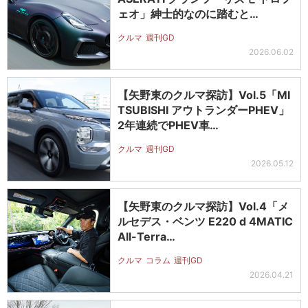
ェオ」紳士的なのに踏むと…
クルマ
週刊GD
2026.06.02
【矢野東のクルマ探訪】Vol.5「MI
TSUBISHI アウトランダーPHEV」
2年連続でPHEV車…
クルマ
週刊GD
2026.05.12
【矢野東のクルマ探訪】Vol.4「メ
ルセデス・ベンツ E220 d 4MATIC
All-Terra…
クルマ
コラム
週刊GD
2026.04.21