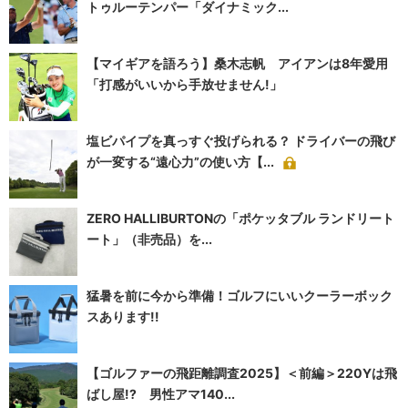
トゥルーテンパー「ダイナミック...
【マイギアを語ろう】桑木志帆 アイアンは8年愛用
「打感がいいから手放せません!」
塩ビパイプを真っすぐ投げられる？ ドライバーの飛び
が一変する“遠心力”の使い方【...
ZERO HALLIBURTONの「ポケッタブル ランドリート
ート」（非売品）を...
猛暑を前に今から準備！ゴルフにいいクーラーボック
スあります!!
【ゴルファーの飛距離調査2025】＜前編＞220Yは飛
ばし屋!? 男性アマ140...