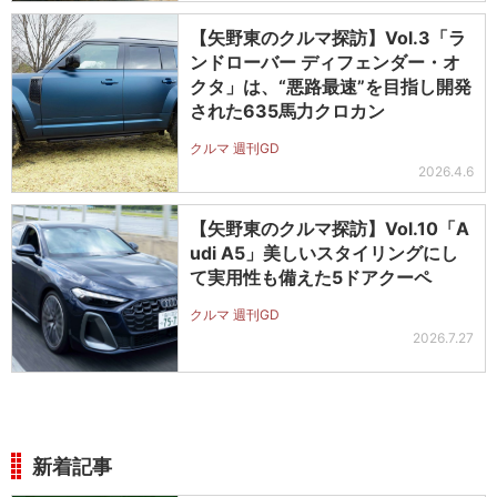
【矢野東のクルマ探訪】Vol.3「ラ
ンドローバー ディフェンダー・オ
クタ」は、“悪路最速”を目指し開発
された635馬力クロカン
クルマ 週刊GD
2026.4.6
【矢野東のクルマ探訪】Vol.10「A
udi A5」美しいスタイリングにし
て実用性も備えた5ドアクーペ
クルマ 週刊GD
2026.7.27
新着記事