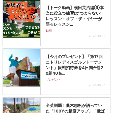
【トーク動画】横田英治編⑥本
当に役立つ練習は“つまらない”
レッスン・オブ・ザ・イヤーが
語るレッスン…
動画
2026.08.06
【今月のプレゼント】「第17回
ニトリレディスゴルフトーナメ
ント」観戦招待券を4日間合計2
0組40名…
プレゼント
2026.08.06
全英制覇！桑木志帆が語ってい
た「100Yの精度アップ」「飛ば