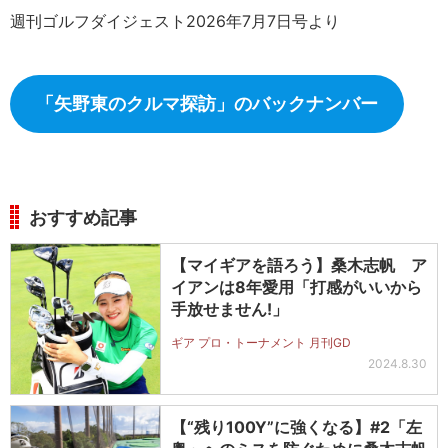
週刊ゴルフダイジェスト2026年7月7日号より
「矢野東のクルマ探訪」のバックナンバー
おすすめ記事
【マイギアを語ろう】桑木志帆 ア
イアンは8年愛用「打感がいいから
手放せません!」
ギア プロ・トーナメント 月刊GD
2024.8.30
【“残り100Y”に強くなる】#2「左