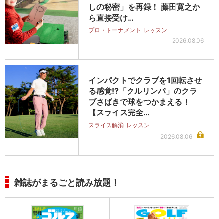
しの秘密」を再録！ 藤田寛之か
ら直接受け…
プロ・トーナメント
レッスン
2026.08.06
インパクトでクラブを1回転させ
る感覚!?「クルリンパ」のクラ
ブさばきで球をつかまえる！
【スライス完全…
スライス解消
レッスン
2026.08.06
雑誌がまるごと読み放題！