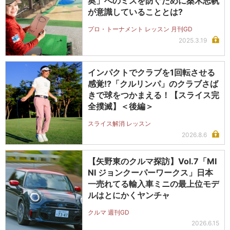
奥」へのミスを防ぐために桑木志帆
が意識していることとは?
プロ・トーナメント レッスン 月刊GD
2025.3.19
インパクトでクラブを1回転させる
感覚!?「クルリンパ」のクラブさば
きで球をつかまえる！【スライス完
全撲滅】＜後編＞
スライス解消 レッスン
2026.8.6
【矢野東のクルマ探訪】Vol.7「MI
NI ジョンクーパーワークス」日本
一売れてる輸入車ミニの最上位モデ
ルはとにかくヤンチャ
クルマ 週刊GD
2026.6.15