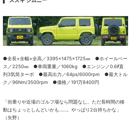
スズキ ジムニー
●全長×全幅×全高／3395×1475×1725㎜ ●ホイールベー
ス／2250㎜ ●車両重量／1060kg ●エンジン／0.6ℓ直
列3気筒ターボ ●最高出力／64ps/6000rpm ●最大トル
ク／96Nm/3500rpm ●価格／191万8400円
「街乗りや近場のゴルフ場なら問題なし。ただ長時間の移
動はちょっとしんどいかも……。やっぱり2台持ちかな」
（矢野）