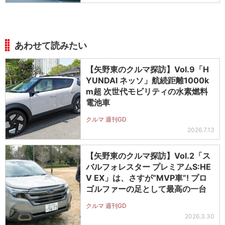
あわせて読みたい
【矢野東のクルマ探訪】Vol.9「H
YUNDAI ネッソ」航続距離1000k
m超 次世代モビリティの水素燃料
電池車
クルマ 週刊GD
2026.7.13
【矢野東のクルマ探訪】Vol.2「ス
バルフォレスター プレミアムS:HE
V EX」は、さすが“MVP車”! プロ
ゴルファーの足として最高の一台
クルマ 週刊GD
2026.3.30