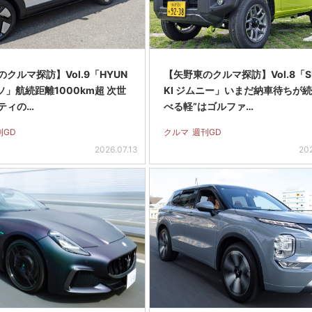
クルマ探訪】Vol.9「HYUN
【矢野東のクルマ探訪】Vol.8「S
ッソ」航続距離1000km超 次世
KI ジムニー」いまだ納車待ちが続
ティの…
べる軽”はゴルファ…
刊GD
クルマ
週刊GD
2026.07.13
20