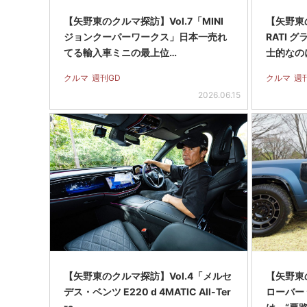
【矢野東のクルマ探訪】Vol.7「MINI
【矢野東の
ジョンクーパーワークス」日本一売れ
RATI 
てる輸入車ミニの最上位…
士的なの
クルマ
週刊GD
クルマ
週
2026.06.15
【矢野東のクルマ探訪】Vol.4「メルセ
【矢野東
デス・ベンツ E220 d 4MATIC All-Ter
ローバー