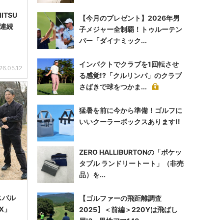
ITSU
【今月のプレゼント】2026年男
年連続
子メジャー全制覇！トゥルーテン
パー「ダイナミック...
インパクトでクラブを1回転させ
26.05.12
る感覚!?「クルリンパ」のクラブ
さばきで球をつかま...
猛暑を前に今から準備！ゴルフに
いいクーラーボックスあります!!
ZERO HALLIBURTONの「ポケッ
タブル ランドリートート」（非売
品）を...
スバル
【ゴルファーの飛距離調査
X」
2025】＜前編＞220Yは飛ばし