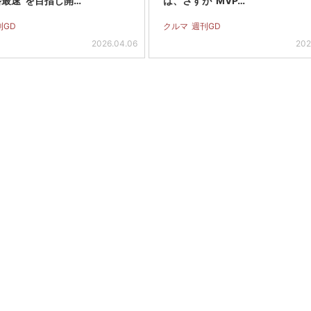
路最速”を目指し開…
は、さすが“MVP…
刊GD
クルマ
週刊GD
2026.04.06
202