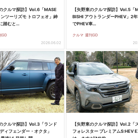
クルマ探訪】Vol.6「MASE
【矢野東のクルマ探訪】Vol.5「M
グランツーリズモ トロフェオ」紳
BISHI アウトランダーPHEV」2
に踏むと…
でPHEV車…
刊GD
クルマ
週刊GD
2026.06.02
20
のクルマ探訪】Vol.3「ランド
【矢野東のクルマ探訪】Vol.2「
 ディフェンダー・オクタ」
フォレスター プレミアムS:HEV E