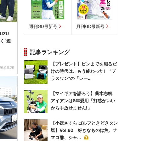
週刊GD最新号
月刊GD最新号
UZU
く“遊
記事ランキング
【プレゼント】ピンまでを測るだ
26.06.29
けの時代は、もう終わった! “プ
ラスワン”の「レー...
【マイギアを語ろう】桑木志帆
アイアンは8年愛用「打感がいい
から手放せません!」
【小祝さくら ゴルフときどきタン
塩】Vol.92 好きなものは魚、ナ
マコ酢、シャ...