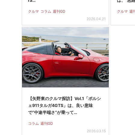
ra…
は、“悪
クルマ
コラム
週刊GD
クルマ
週
2026.04.21
【矢野東のクルマ探訪】Vol.1「ポルシ
ェ911タルガ4GTS」は、良い意味
で“中途半端さ”が乗って…
コラム
週刊GD
2026.03.15