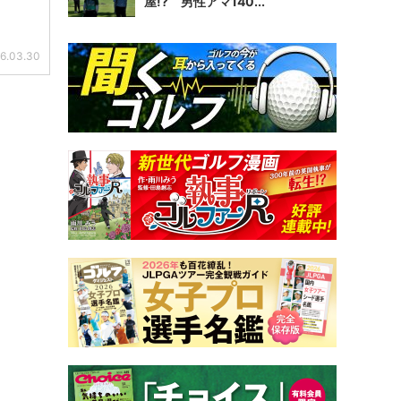
屋!? 男性アマ140...
6.03.30