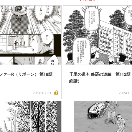
ファーR（リボーン） 第18話
千里の道も 修羅の道編 第112話
終話）
2026.07.31
2024.0