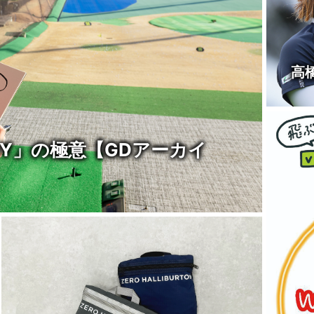
高
0Y」の極意【GDアーカイ