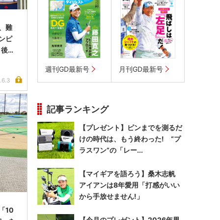
、難
ンピ
＜後編
週刊GD最新号
月刊GD最新号
.6.3
記事ランキング
【プレゼント】ピンまでを測るだ
けの時代は、もう終わった! “プ
ラスワン”の「レー...
【マイギアを語ろう】桑木志帆
アイアンは8年愛用「打感がいい
から手放せません!」
「10
【今月のプレゼント】2026年男