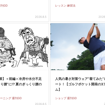
週刊GD
レッスン 練習法
2026.8.5
2026
策】＜前編＞冷房や水分不足
人気の暑さ対策ウェア“着てみた”
り腰”に!? 夏のぎっくり腰の
ート！【ゴルフポケット開発の3
ム】
ーニング 週刊GD
ショップ 週刊GD
2026.8.5