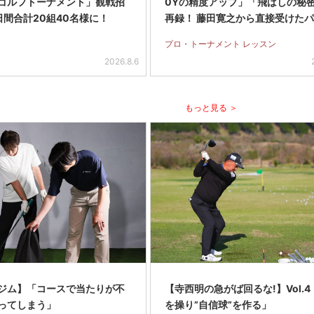
ゴルフトーナメント」観戦招
0Yの精度アップ」「飛ばしの秘
日間合計20組40名様に！
再録！ 藤田寛之から直接受けた
のアドバイスも
プロ・トーナメント レッスン
2026.8.6
もっと見る ＞
ジム】「コースで当たりが不
【寺西明の急がば回るな!】Vol.4
ってしまう」
を操り”自信球”を作る」