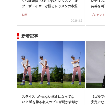
立つ練習は“つまらない” レッスン・オ
レディス
ブ・ザ・イヤーが語るレッスンの本質
待券を4
動画
プレゼント
2026.8.6
新着記事
スライスしか出ない構えになってな
【ゴルフ
い？ 球を操る名人のプロが明かす球が
安定にな