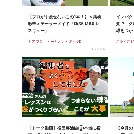
【プロが手放せないこの1本！】＜髙橋
インパク
彩華＞テーラーメイド「Qi35 MAX レ
覚!?「
スキュー」
球をつか
滅】＜後
ギア プロ・トーナメント 週刊GD
スライス解
2026.8.4
【トーク動画】横田英治編⑥本当に役
【今月の