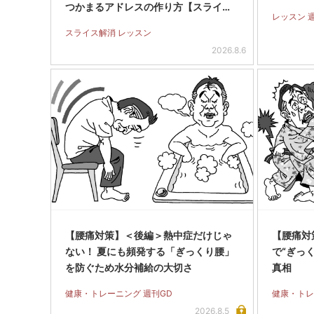
つかまるアドレスの作り方【スライス
レッスン 
完全撲滅】＜前編＞
スライス解消 レッスン
2026.8.6
【腰痛対策】＜後編＞熱中症だけじゃ
【腰痛対
ない！ 夏にも頻発する「ぎっくり腰」
で“ぎっく
を防ぐため水分補給の大切さ
真相
健康・トレーニング 週刊GD
健康・トレ
2026.8.5