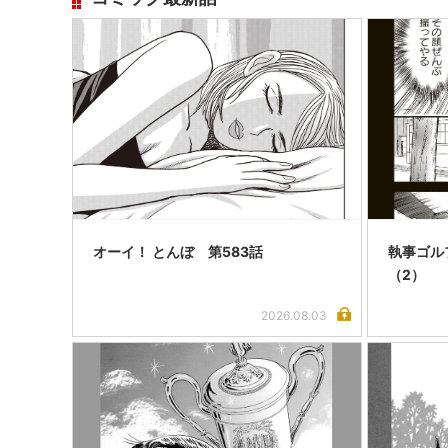
オーイ！ とんぼ 第583話
執事ゴル
（2）
2026.08.03