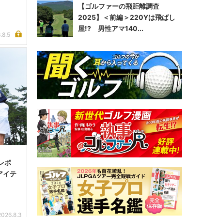
【ゴルファーの飛距離調査
2025】＜前編＞220Yは飛ばし
屋!? 男性アマ140...
.8.5
レポ
アイテ
2026.8.3