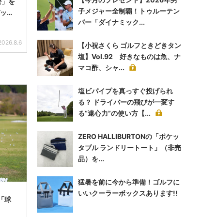
密」を
子メジャー全制覇！トゥルーテン
パット
パー「ダイナミック...
2026.8.6
【小祝さくら ゴルフときどきタン
塩】Vol.92 好きなものは魚、ナ
マコ酢、シャ...
塩ビパイプを真っすぐ投げられ
る？ ドライバーの飛びが一変す
る“遠心力”の使い方【...
ZERO HALLIBURTONの「ポケッ
タブル ランドリートート」（非売
品）を...
猛暑を前に今から準備！ゴルフに
いいクーラーボックスあります!!
「球