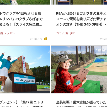
トでクラブを1回転させる感
R&Aが仕掛けるゴルフ界の変革と
クルリンパ」のクラブさばきで
コースで死闘を繰り広げた新チャ
まえる！【スライス完全撲
オンの輝き【THE G4D OPEN】
編＞
＞
消 レッスン
コラム 週刊GD
2026.8.6
2026
プレゼント】「第17回 ニトリ
全英制覇！桑木志帆が語っていた