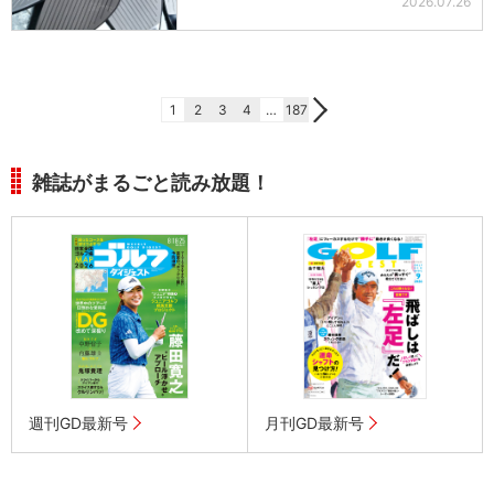
2026.07.26
1
2
3
4
…
187
雑誌がまるごと読み放題！
週刊GD最新号
月刊GD最新号