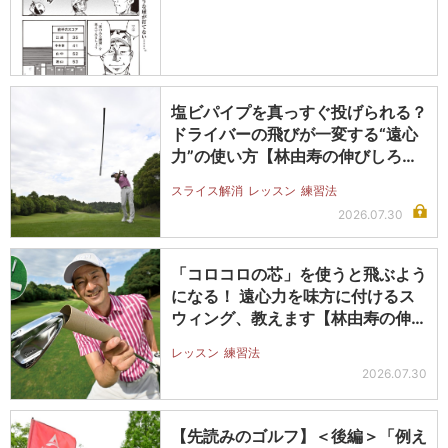
塩ビパイプを真っすぐ投げられる？
ドライバーの飛びが一変する“遠心
力”の使い方【林由寿の伸びしろ覚
醒…
スライス解消
レッスン
練習法
2026.07.30
「コロコロの芯」を使うと飛ぶよう
になる！ 遠心力を味方に付けるス
ウィング、教えます【林由寿の伸び
しろ…
レッスン
練習法
2026.07.30
【先読みのゴルフ】＜後編＞「例え