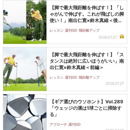
【脚で最大飛距離を伸ばす！】「し
ゃがんで伸ばす。これが飛ばしの脚
使い！」南出仁寛×鈴木真緒＜後編
＞
レッスン
週刊GD
飛距離アップ
2026.07.27
【脚で最大飛距離を伸ばす！】「ス
タンスは絶対に広いほうがいい」南
出仁寛×鈴木真緒＜前編＞
レッスン
週刊GD
飛距離アップ
2026.07.27
【ギア選びのウソホント】Vol.289
「ウェッジの溝は1球ごとに掃除す
る」
アプローチ
週刊GD