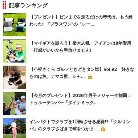
記事ランキング
【プレゼント】ピンまでを測るだけの時代は、もう終
わった! “プラスワン”の「レー...
【マイギアを語ろう】桑木志帆 アイアンは8年愛用
「打感がいいから手放せません!」
【小祝さくら ゴルフときどきタン塩】Vol.92 好きな
ものは魚、ナマコ酢、シャ...
【今月のプレゼント】2026年男子メジャー全制覇！
トゥルーテンパー「ダイナミック...
インパクトでクラブを1回転させる感覚!?「クルリン
パ」のクラブさばきで球をつかま...