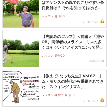
ばアゲンストの風で起こりやすい条
件反射は？ それを知っておけば大
叩き…
レッスン
週刊GD
2026.07.28
【先読みのゴルフ】＜前編＞「池や
OB、同伴者のスライス…ミスの多
くはそういう“ノイズ”によって発生
し…
レッスン
週刊GD
2026.07.28
【教えて! なっち先生】Vol.67 ト
ム・モリスの時代から重視されてき
た「スウィングリズム」
レッスン
練習法
週刊GD
2026.07.27