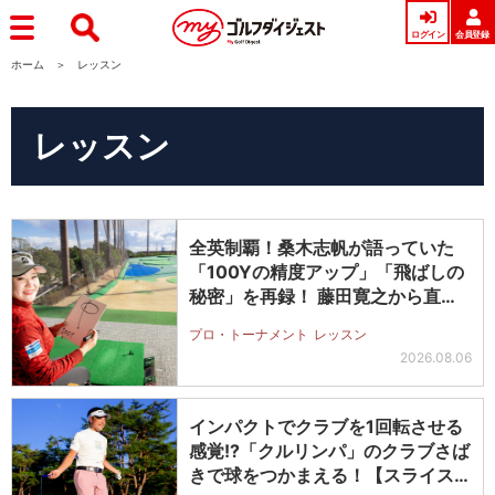
ログイン
会員登録
ホーム
レッスン
レッスン
全英制覇！桑木志帆が語っていた
「100Yの精度アップ」「飛ばしの
秘密」を再録！ 藤田寛之から直接
受け…
プロ・トーナメント
レッスン
2026.08.06
インパクトでクラブを1回転させる
感覚!?「クルリンパ」のクラブさば
きで球をつかまえる！【スライス完