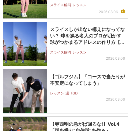
全…
スライス解消
レッスン
2026.08.06
スライスしか出ない構えになってな
い？ 球を操る名人のプロが明かす
球がつかまるアドレスの作り方【ス
ライ…
スライス解消
レッスン
2026.08.06
【ゴルフジム】「コースで当たりが
不安定になってしまう」
レッスン
週刊GD
2026.08.06
【寺西明の急がば回るな!】Vol.4
「球を操り”自信球”を作る」