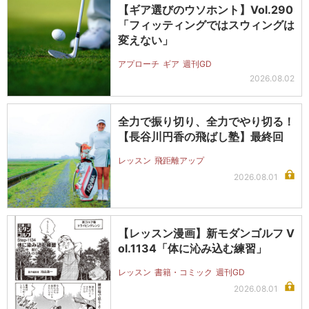
【ギア選びのウソホント】Vol.290
「フィッティングではスウィングは
変えない」
アプローチ
ギア
週刊GD
2026.08.02
全力で振り切り、全力でやり切る！
【長谷川円香の飛ばし塾】最終回
レッスン
飛距離アップ
2026.08.01
【レッスン漫画】新モダンゴルフ V
ol.1134「体に沁み込む練習」
レッスン
書籍・コミック
週刊GD
2026.08.01