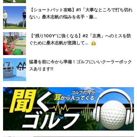
【ショートパット攻略】#1「大事なところで打ち切れ
ない」桑木志帆の悩みを名手・藤...
【“残り100Y”に強くなる】#2「左奥」へのミスを防
ぐために桑木志帆が意識して...
猛暑を前に今から準備！ゴルフにいいクーラーボック
スあります!!