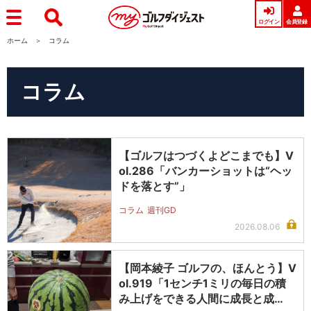
ログイン
会員登録
ホーム
コラム
コラム
【ゴルフはつづくよどこまでも】V
ol.286「バンカーショットは“ヘッ
ドを落とす”」
コラム
週刊GD
2026.08.06
【岡本綾子 ゴルフの、ほんとう】V
ol.919「1センチ1ミリの毎日の積
み上げをできる人間に成長と成…