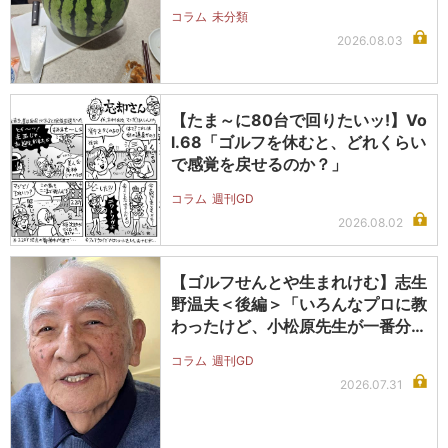
コラム
未分類
2026.08.03
【たま～に80台で回りたいッ!】Vo
l.68「ゴルフを休むと、どれくらい
で感覚を戻せるのか？」
コラム
週刊GD
2026.08.02
【ゴルフせんとや生まれけむ】志生
野温夫＜後編＞「いろんなプロに教
わったけど、小松原先生が一番分か
りや…
コラム
週刊GD
2026.07.31