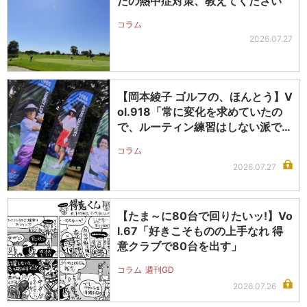
たの熱中症対策、教えてください
コラム
2026.07.27
【岡本綾子 ゴルフの、ほんとう】V
ol.918「常に変化を求めていたの
で、ルーティン練習はしない派で…
コラム
2026.07.27
【たま～に80台で回りたいッ!】Vo
l.67「好きこそものの上手なれ 得
意クラブで80台を出す」
コラム
週刊GD
2026.07.26