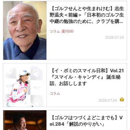
【ゴルフせんとや生まれけむ】志生
野温夫＜前編＞「日本初のゴルフ生
中継の勉強のために、クラブを購入
した…
コラム
週刊GD
2026.07.24
【イ・ボミのスマイル日和】Vol.21
『スマイル・キャンディ』 誕生秘
話、お話しします
コラム
2026.07.24
【ゴルフはつづくよどこまでも】V
ol.284「解説のやりがい」