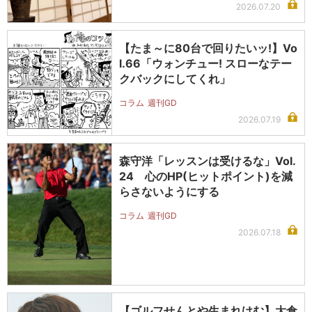
2026.07.20
【たま～に80台で回りたいッ!】Vo
l.66「ウォンチュー! スローなテー
クバックにしてくれ」
コラム
週刊GD
2026.07.19
森守洋「レッスンは受けるな」Vol.
24 心のHP(ヒットポイント)を減
らさないようにする
コラム
週刊GD
2026.07.18
【ゴルフせんとや生まれけむ】大倉