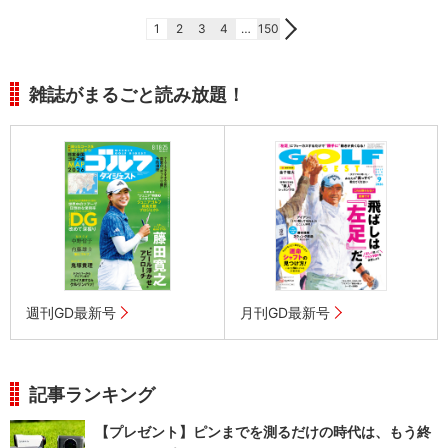
1
2
3
4
…
150
雑誌がまるごと読み放題！
週刊GD最新号
月刊GD最新号
記事ランキング
【プレゼント】ピンまでを測るだけの時代は、もう終