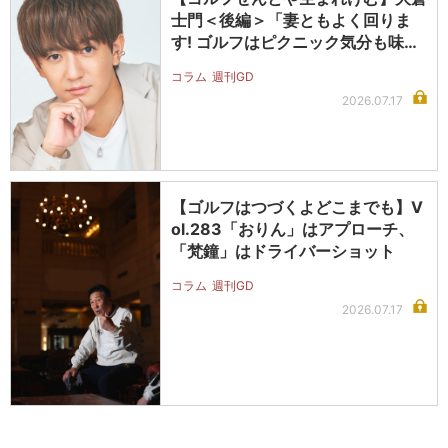
士門＜後編＞「妻ともよく回りま
す! ゴルフはピクニック気分も味わ
えま…
コラム
週刊GD
2026.07.17
【ゴルフはつづくよどこまでも】V
ol.283「おりん」はアプローチ、
「梵鐘」はドライバーショット
コラム
週刊GD
2026.07.17