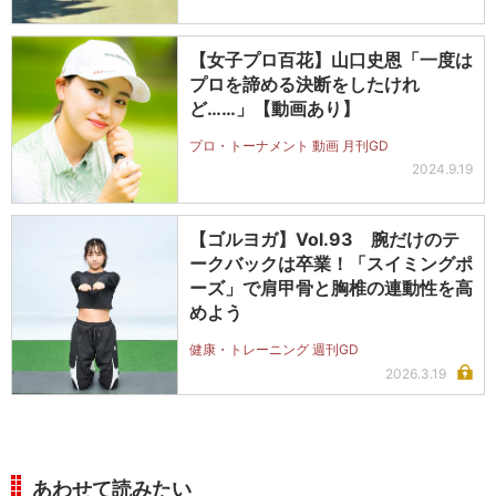
【女子プロ百花】山口史恩「一度は
プロを諦める決断をしたけれ
ど……」【動画あり】
プロ・トーナメント 動画 月刊GD
2024.9.19
【ゴルヨガ】Vol.93 腕だけのテ
ークバックは卒業！「スイミングポ
ーズ」で肩甲骨と胸椎の連動性を高
めよう
健康・トレーニング 週刊GD
2026.3.19
あわせて読みたい