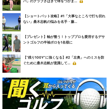
パ」のクラブさばきで球をつかま...
【ショートパット攻略】#1「大事なところで打ち切れ
ない」桑木志帆の悩みを名手・藤...
【プレゼント】軸が整う！トッププロも愛用するデサ
ントゴルフの半袖ポロを1名様に
【“残り100Y”に強くなる】#2「左奥」へのミスを防
ぐために桑木志帆が意識して...