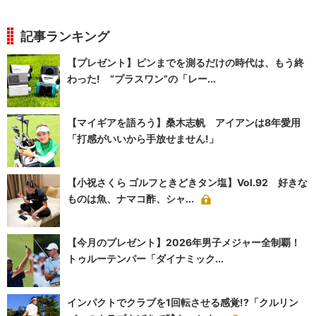
記事ランキング
【プレゼント】ピンまでを測るだけの時代は、もう終
わった! “プラスワン”の「レー...
【マイギアを語ろう】桑木志帆 アイアンは8年愛用
「打感がいいから手放せません!」
【小祝さくら ゴルフときどきタン塩】Vol.92 好きな
ものは魚、ナマコ酢、シャ...
【今月のプレゼント】2026年男子メジャー全制覇！
トゥルーテンパー「ダイナミック...
インパクトでクラブを1回転させる感覚!?「クルリン