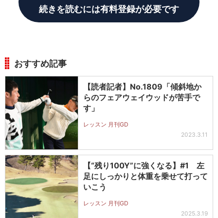
続きを読むには有料登録が必要です
おすすめ記事
【読者記者】No.1809「傾斜地か
らのフェアウェイウッドが苦手で
す」
レッスン 月刊GD
2023.3.11
【“残り100Y”に強くなる】#1 左
足にしっかりと体重を乗せて打って
いこう
レッスン 月刊GD
2025.3.19