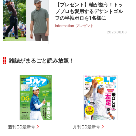
【プレゼント】軸が整う！トッ
ププロも愛用するデサントゴル
フの半袖ポロを1名様に
information
プレゼント
2026.08.08
雑誌がまるごと読み放題！
週刊GD最新号
月刊GD最新号