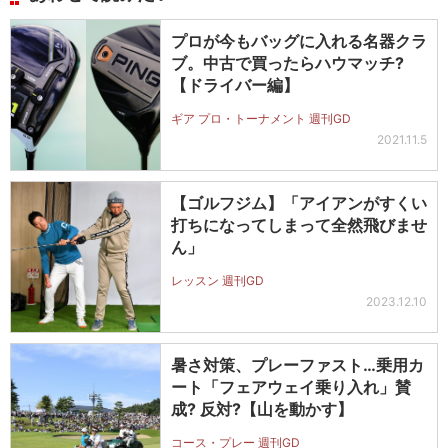
プロが今もバッグに入れる名器クラ
ブ。中古で買ったらハウマッチ?
【ドライバー編】
ギア プロ・トーナメント 週刊GD
2021.11.5
【ゴルフジム】「アイアンがすくい
打ちになってしまって全然飛びませ
ん」
レッスン 週刊GD
2023.12.10
暑さ対策、プレーファスト…乗用カ
ート「フェアウェイ乗り入れ」賛
成? 反対?【山を動かす】
コース・プレー 週刊GD