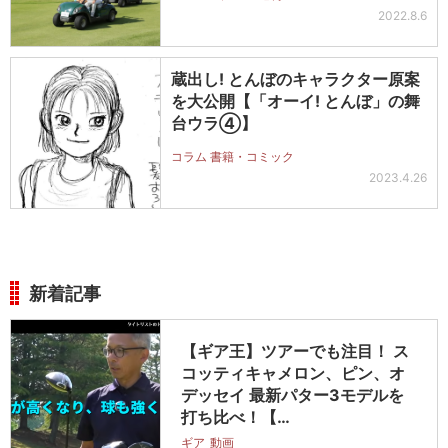
2022.8.6
蔵出し! とんぼのキャラクター原案
を大公開【「オーイ! とんぼ」の舞
台ウラ④】
コラム 書籍・コミック
2023.4.26
新着記事
【ギア王】ツアーでも注目！ ス
コッティキャメロン、ピン、オ
デッセイ 最新パター3モデルを
打ち比べ！【…
ギア
動画