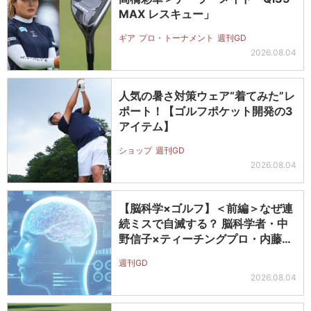
MAX レスキュー」
ギア
プロ・トーナメント
週刊GD
2026.08.04
人気の暑さ対策ウェア“着てみた”レ
ポート！【ゴルフポケット開発の3
アイテム】
ショップ
週刊GD
2026.08.04
【脳科学×ゴルフ】＜前編＞なぜ連
続ミスで自滅する？ 脳科学者・中
野信子×ティーチングプロ・内藤雄
士が…
週刊GD
2026.08.04