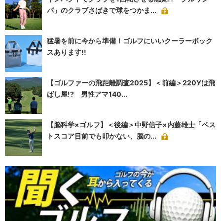
パ」のクラブさばきで球をつかま...
猛暑を前に今から準備！ゴルフにいいクーラーボック
スあります!!
【ゴルファーの飛距離調査2025】＜前編＞220Yは飛
ばし屋!? 男性アマ140...
【脳科学×ゴルフ】＜後編＞中野信子×内藤雄士「ベス
トスコア目前でも叩かない、脳の...