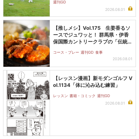
週刊GD
2026.08.01
【推しメシ】Vol.175 生姜香るソ
ースでジュワッと！ 群馬県・伊香
保国際カントリークラブの「伝統…
コース・プレー
週刊GD
食事
2026.08.01
【レッスン漫画】新モダンゴルフ V
ol.1134「体に沁み込む練習」
レッスン
書籍・コミック
週刊GD
2026.08.01