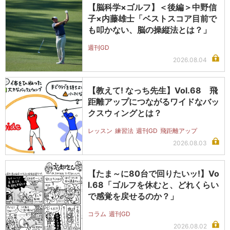
【脳科学×ゴルフ】＜後編＞中野信
子×内藤雄士「ベストスコア目前で
も叩かない、脳の操縦法とは？」
週刊GD
2026.08.04
【教えて! なっち先生】Vol.68 飛
距離アップにつながるワイドなバッ
クスウィングとは？
レッスン
練習法
週刊GD
飛距離アップ
2026.08.03
【たま～に80台で回りたいッ!】Vo
l.68「ゴルフを休むと、どれくらい
で感覚を戻せるのか？」
コラム
週刊GD
2026.08.02