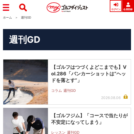
ログイン
会員登録
ホーム
週刊GD
週刊GD
【ゴルフはつづくよどこまでも】V
ol.286「バンカーショットは“ヘッ
ドを落とす”」
コラム
週刊GD
2026.08.06
【ゴルフジム】「コースで当たりが
不安定になってしまう」
レッスン
週刊GD