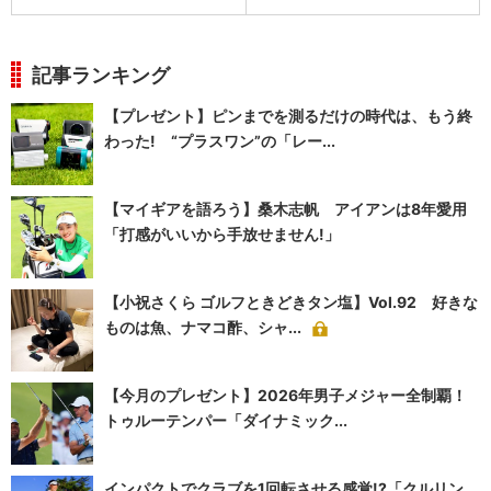
記事ランキング
【プレゼント】ピンまでを測るだけの時代は、もう終
わった! “プラスワン”の「レー...
【マイギアを語ろう】桑木志帆 アイアンは8年愛用
「打感がいいから手放せません!」
【小祝さくら ゴルフときどきタン塩】Vol.92 好きな
ものは魚、ナマコ酢、シャ...
【今月のプレゼント】2026年男子メジャー全制覇！
トゥルーテンパー「ダイナミック...
インパクトでクラブを1回転させる感覚!?「クルリン