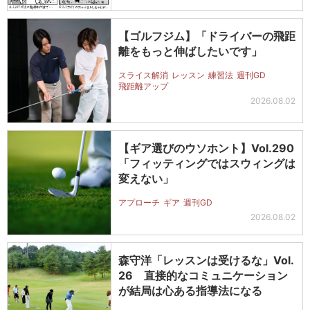
【ゴルフジム】「ドライバーの飛距
離をもっと伸ばしたいです」
スライス解消
レッスン
練習法
週刊GD
飛距離アップ
2026.08.02
【ギア選びのウソホント】Vol.290
「フィッティングではスウィングは
変えない」
アプローチ
ギア
週刊GD
2026.08.02
森守洋「レッスンは受けるな」Vol.
26 直接的なコミュニケーション
が結局は心ある指導法になる