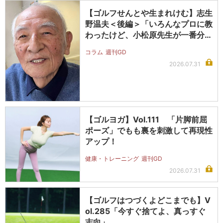
【ゴルフせんとや生まれけむ】志生
野温夫＜後編＞「いろんなプロに教
わったけど、小松原先生が一番分か
りや…
コラム
週刊GD
2026.07.31
【ゴルヨガ】Vol.111 「片脚前屈
ポーズ」でもも裏を刺激して再現性
アップ！
健康・トレーニング
週刊GD
2026.07.31
【ゴルフはつづくよどこまでも】V
ol.285「今すぐ捨てよ、真っすぐ
志向」