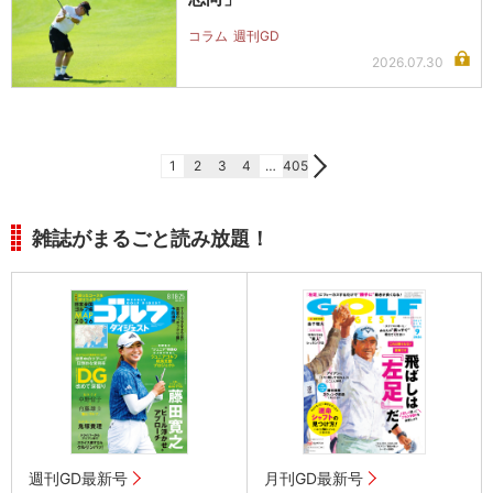
コラム
週刊GD
2026.07.30
1
2
3
4
…
405
雑誌がまるごと読み放題！
週刊GD最新号
月刊GD最新号