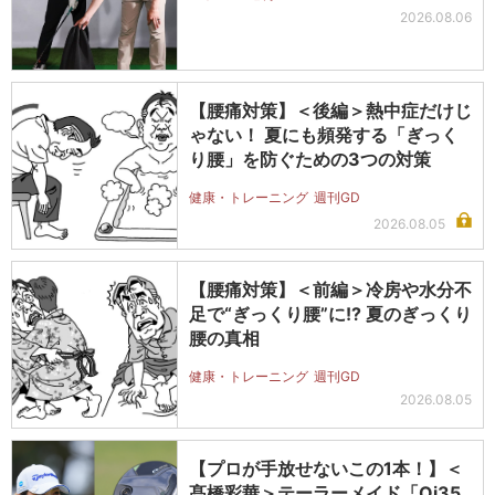
2026.08.06
【腰痛対策】＜後編＞熱中症だけじ
ゃない！ 夏にも頻発する「ぎっく
り腰」を防ぐための3つの対策
健康・トレーニング
週刊GD
2026.08.05
【腰痛対策】＜前編＞冷房や水分不
足で“ぎっくり腰”に!? 夏のぎっくり
腰の真相
健康・トレーニング
週刊GD
2026.08.05
【プロが手放せないこの1本！】＜
髙橋彩華＞テーラーメイド「Qi35