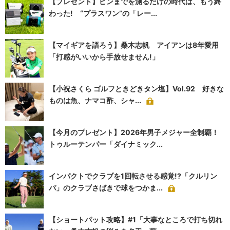
【プレゼント】ピンまでを測るだけの時代は、もう終
わった! “プラスワン”の「レー...
【マイギアを語ろう】桑木志帆 アイアンは8年愛用
「打感がいいから手放せません!」
【小祝さくら ゴルフときどきタン塩】Vol.92 好きな
ものは魚、ナマコ酢、シャ...
【今月のプレゼント】2026年男子メジャー全制覇！
トゥルーテンパー「ダイナミック...
インパクトでクラブを1回転させる感覚!?「クルリン
パ」のクラブさばきで球をつかま...
【ショートパット攻略】#1「大事なところで打ち切れ