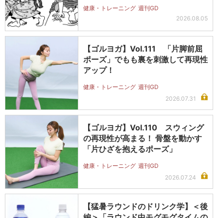
健康・トレーニング
週刊GD
2026.08.05
【ゴルヨガ】Vol.111 「片脚前屈
ポーズ」でもも裏を刺激して再現性
アップ！
健康・トレーニング
週刊GD
2026.07.31
【ゴルヨガ】Vol.110 スウィング
の再現性が高まる！ 骨盤を動かす
「片ひざを抱えるポーズ」
健康・トレーニング
週刊GD
2026.07.24
【猛暑ラウンドのドリンク学】＜後
編＞「ラウンド中モグモグタイムの