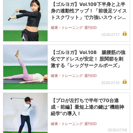
【ゴルヨガ】Vol.109下半身と上半
身の連動性アップ！「前後足ツイス
トスクワット」で力強いスウィン…
健康・トレーニング
週刊GD
2026.07.17
【ゴルヨガ】Vol.108 腸腰筋の強
化でアドレスが安定！ 股関節を刺
激する「レッグサークルポーズ」
健康・トレーニング
週刊GD
2026.07.10
【プロが左打ちで半年で70台達
成・前編】最短上達の鍵は“機能神
経学”の導入！
健康・トレーニング
週刊GD
2026.07.08