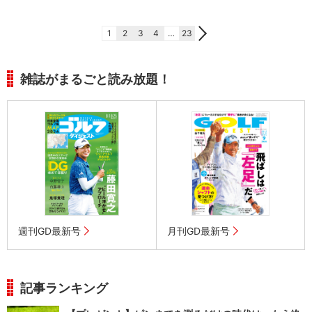
1
2
3
4
…
23
雑誌がまるごと読み放題！
週刊GD最新号
月刊GD最新号
記事ランキング