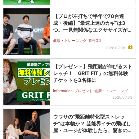
【プロが左打ちで半年で70台達
成・後編】“最速上達のカギ”は3
つ。一見無関係なエクササイズがス
ウィン…
健康・トレーニング
週刊GD
2026.07.08
【プレゼント】飛距離が伸びるスト
レッチ！「GRIT FIT」の無料体験
チケットを3名様に
information
プレゼント
健康・トレーニング
2026.07.03
ウワサの“飛距離特化型ストレッ
チ”は本物か？ 芸能界イチの飛ばし
屋・ユージが体験したら、驚きの結
果に…