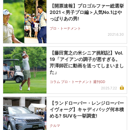
【開票速報】プロゴルファー総選挙
2021＜男子プロ編＞人気No.1はや
っぱりあの男!
プロ・トーナメント
2021.6.30
【藤田寛之の米シニア挑戦記】Vol.
19「アイアンの調子が悪すぎる。
芹澤師匠に動画を送ってしまいまし
た」
コラム プロ・トーナメント 週刊GD
2025.7.22
【ランドローバー・レンジローバー
イヴォーグ】キャディバッグ何本積
める? SUVを一挙調査!
クルマ