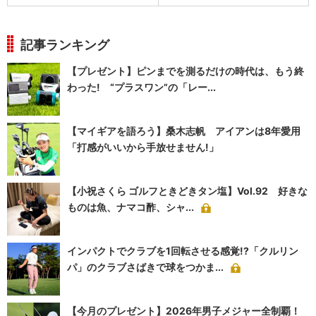
記事ランキング
【プレゼント】ピンまでを測るだけの時代は、もう終
わった! “プラスワン”の「レー...
【マイギアを語ろう】桑木志帆 アイアンは8年愛用
「打感がいいから手放せません!」
【小祝さくら ゴルフときどきタン塩】Vol.92 好きな
ものは魚、ナマコ酢、シャ...
インパクトでクラブを1回転させる感覚!?「クルリン
パ」のクラブさばきで球をつかま...
【今月のプレゼント】2026年男子メジャー全制覇！