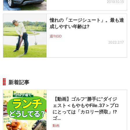
2019.10.15
憧れの「エージシュート」。最も達
成しやすい年齢は?
週刊GD
2022.2.17
新着記事
【動画】ゴルフ“勝手に”ダイジ
ェスト＜もやもやFile.37＞プロ
にとっては「カロリー摂取」!?
ゴ…
動画