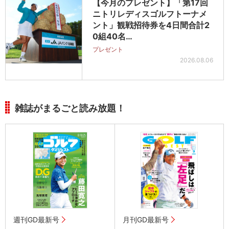
【今月のプレゼント】「第17回
ニトリレディスゴルフトーナメ
ント」観戦招待券を4日間合計2
0組40名…
プレゼント
2026.08.06
雑誌がまるごと読み放題！
週刊GD最新号
月刊GD最新号