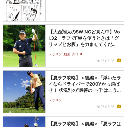
【大西翔太のSWINGど真ん中】Vo
l.32 ラフでFWを使うときは「グ
リップとお腹」を力ませてくだ…
レッスン
動画
月刊GD
2026.06.26
【夏ラフ攻略】＜後編＞「浮いたラ
イならドライバーで200Yかっ飛ば
せ！ 状況別の“最善の一打”はこう…
レッスン
2026.06.25
【夏ラフ攻略】＜前編＞「夏ラフは