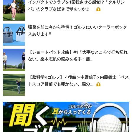
インパクトでクラブを1回転させる感覚!?「クルリン
パ」のクラブさばきで球をつかま...
猛暑を前に今から準備！ゴルフにいいクーラーボック
スあります!!
【ショートパット攻略】#1「大事なところで打ち切れ
ない」桑木志帆の悩みを名手・藤...
【脳科学×ゴルフ】＜後編＞中野信子×内藤雄士「ベス
トスコア目前でも叩かない、脳の...