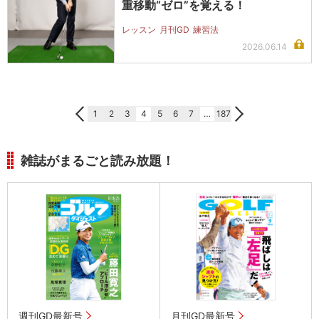
重移動“ゼロ”を覚える！
レッスン
月刊GD
練習法
2026.06.14
1
2
3
4
5
6
7
…
187
雑誌がまるごと読み放題！
週刊GD最新号
月刊GD最新号