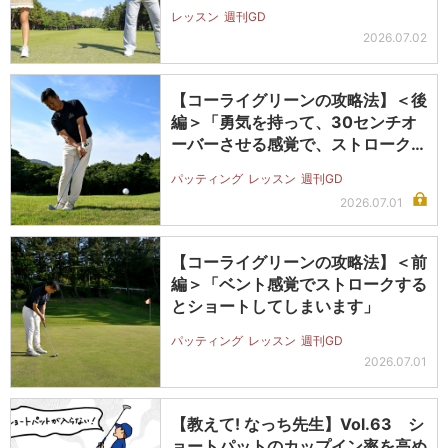
せん」
レッスン
週刊GD
2026.07.02
【コーライグリーンの攻略法】＜後
編＞「勇気を持って、30センチオ
ーバーさせる感覚で、ストロークし
よう…
パッティング
レッスン
週刊GD
2026.07.01
【コーライグリーンの攻略法】＜前
編＞「ベント感覚でストロークする
とショートしてしまいます」
パッティング
レッスン
週刊GD
2026.07.01
【教えて! なっち先生】Vol.63 シ
ョートパットのカップイン率を高め