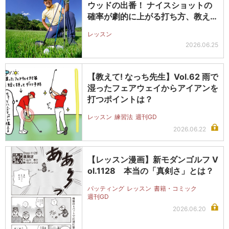
ウッドの出番！ ナイスショットの
確率が劇的に上がる打ち方、教えま
す」
レッスン
2026.06.25
【教えて! なっち先生】Vol.62 雨で
湿ったフェアウェイからアイアンを
打つポイントは？
レッスン
練習法
週刊GD
2026.06.22
【レッスン漫画】新モダンゴルフ V
ol.1128 本当の「真剣さ」とは？
パッティング
レッスン
書籍・コミック
週刊GD
2026.06.20