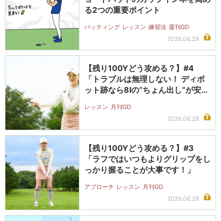
る2つの重要ポイント
パッティング
レッスン
練習法
週刊GD
2026.06.29
【残り100Yどう攻める？】#4
「トラブルは無理しない！ ディボ
ット跡なら8Iの“ちょん出し”が安…
レッスン
月刊GD
2026.06.28
【残り100Yどう攻める？】#3
「ラフではいつもよりグリップをし
っかり握ることが大事です！」
アプローチ
レッスン
月刊GD
2026.06.28