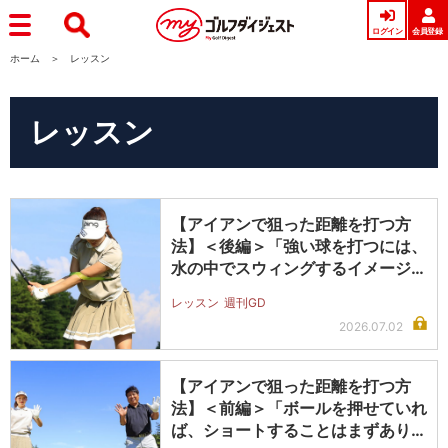
ログイン
会員登録
ホーム
レッスン
レッスン
【アイアンで狙った距離を打つ方
法】＜後編＞「強い球を打つには、
水の中でスウィングするイメージが
いい」
レッスン
週刊GD
2026.07.02
【アイアンで狙った距離を打つ方
法】＜前編＞「ボールを押せていれ
ば、ショートすることはまずありま