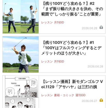
【残り100Yどう攻める？】#2
「まず振り幅の大きさを決め、その
範囲で“しっかり振る”ことが重要」
レッスン
月刊GD
2026.06.28
【残り100Yどう攻める？】#1
「100Yはフルスウィングするとデ
メリットのほうが大きい」
レッスン
月刊GD
2026.06.28
【レッスン漫画】新モダンゴルフ V
ol.1129「アサハヤ」は三打の損
レッスン
書籍・コミック
週刊GD
2026.06.27