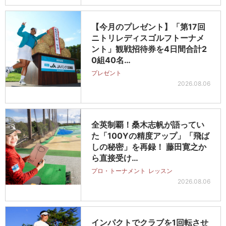
【今月のプレゼント】「第17回
ニトリレディスゴルフトーナメ
ント」観戦招待券を4日間合計2
0組40名…
プレゼント
2026.08.06
全英制覇！桑木志帆が語ってい
た「100Yの精度アップ」「飛ば
しの秘密」を再録！ 藤田寛之か
ら直接受け…
プロ・トーナメント
レッスン
2026.08.06
インパクトでクラブを1回転させ