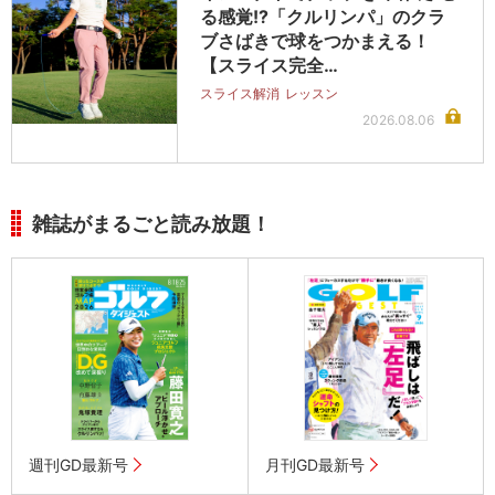
る感覚!?「クルリンパ」のクラ
ブさばきで球をつかまえる！
【スライス完全…
スライス解消
レッスン
2026.08.06
雑誌がまるごと読み放題！
週刊GD最新号
月刊GD最新号