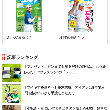
週刊GD最新号
月刊GD最新号
記事ランキング
【プレゼント】ピンまでを測るだけの時代は、もう終
わった! “プラスワン”の「レー...
【マイギアを語ろう】桑木志帆 アイアンは8年愛用
「打感がいいから手放せません!」
【小祝さくら ゴルフときどきタン塩】Vol.92 好きな