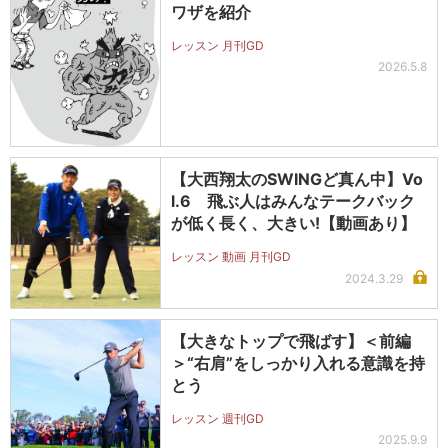
ワザを紹介
レッスン 月刊GD
2026.5.8
【大西翔太のSWINGど真ん中】Vo
l.6 飛ぶ人はみんなテークバック
が低く長く、大きい!【動画あり】
レッスン 動画 月刊GD
2024.3.29
【大きなトップで飛ばす】＜前編
＞“右肩”をしっかり入れる意識を持
とう
レッスン 週刊GD
2025.9.9