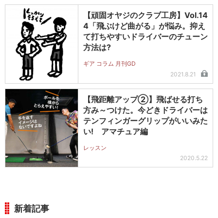
【頑固オヤジのクラブ工房】Vol.14
4「飛ぶけど曲がる」が悩み。抑え
て打ちやすいドライバーのチューン
方法は?
ギア コラム 月刊GD
2021.8.21
【飛距離アップ②】飛ばせる打ち
方み～つけた。今どきドライバーは
テンフィンガーグリップがいいみた
い! アマチュア編
レッスン
2020.5.22
新着記事