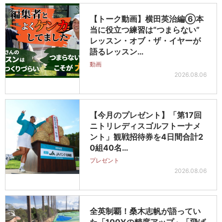
【トーク動画】横田英治編⑥本
当に役立つ練習は“つまらない”
レッスン・オブ・ザ・イヤーが
語るレッスン…
動画
2026.08.06
【今月のプレゼント】「第17回
ニトリレディスゴルフトーナメ
ント」観戦招待券を4日間合計2
0組40名…
プレゼント
2026.08.06
全英制覇！桑木志帆が語ってい