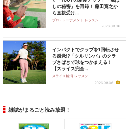
た「100Yの精度アップ」「飛ば
しの秘密」を再録！ 藤田寛之か
ら直接受け…
プロ・トーナメント
レッスン
2026.08.06
インパクトでクラブを1回転させ
る感覚!?「クルリンパ」のクラ
ブさばきで球をつかまえる！
【スライス完全…
スライス解消
レッスン
2026.08.06
雑誌がまるごと読み放題！