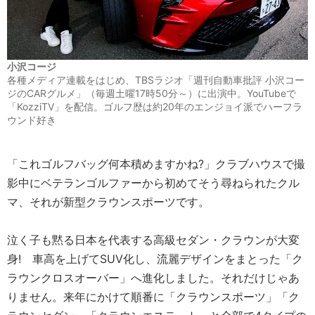
小沢コージ
各種メディア連載をはじめ、TBSラジオ「週刊自動車批評 小沢コー
ジのCARグルメ」（毎週土曜17時50分～）に出演中。YouTubeで
「KozziTV」を配信。ゴルフ歴は約20年のエンジョイ派でハーフラ
ウンド好き
「これゴルフバッグ何本積めますかね?」クラブハウスで撮
影中にベテランゴルファーから初めてそう尋ねられたクル
マ、それが新型クラウンスポーツです。
泣く子も黙る日本を代表する高級セダン・クラウンが大変
身! 車高を上げてSUV化し、流麗デザインをまとった「ク
ラウンクロスオーバー」へ進化しました。それだけじゃあ
りません。来年にかけて順番に「クラウンスポーツ」「ク