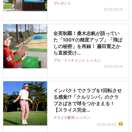
プレゼント
2026.08.06
全英制覇！桑木志帆が語ってい
た「100Yの精度アップ」「飛ば
しの秘密」を再録！ 藤田寛之か
ら直接受け…
プロ・トーナメント
レッスン
2026.08.06
インパクトでクラブを1回転させ
る感覚!?「クルリンパ」のクラ
ブさばきで球をつかまえる！
【スライス完全…
スライス解消
レッスン
2026.08.06