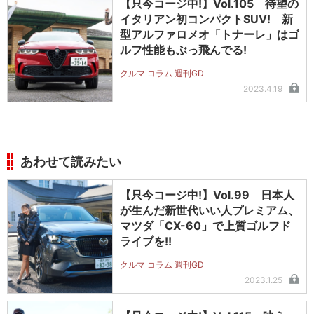
【只今コージ中!】Vol.105 待望の
イタリアン初コンパクトSUV! 新
型アルファロメオ「トナーレ」はゴ
ルフ性能もぶっ飛んでる!
クルマ コラム 週刊GD
2023.4.19
あわせて読みたい
【只今コージ中!】Vol.99 日本人
が生んだ新世代いい人プレミアム、
マツダ「CX-60」で上質ゴルフド
ライブを!!
クルマ コラム 週刊GD
2023.1.25