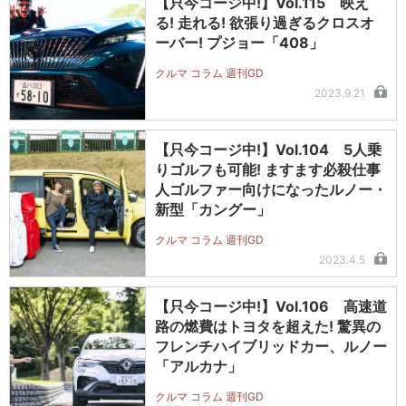
【只今コージ中!】Vol.115 映え
る! 走れる! 欲張り過ぎるクロスオ
ーバー! プジョー「408」
クルマ コラム 週刊GD
2023.9.21
【只今コージ中!】Vol.104 5人乗
りゴルフも可能! ますます必殺仕事
人ゴルファー向けになったルノー・
新型「カングー」
クルマ コラム 週刊GD
2023.4.5
【只今コージ中!】Vol.106 高速道
路の燃費はトヨタを超えた! 驚異の
フレンチハイブリッドカー、ルノー
「アルカナ」
クルマ コラム 週刊GD