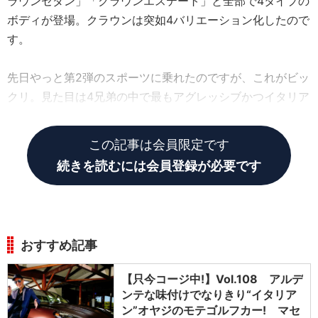
ラウンセダン」「クラウンエステート」と全部で4タイプの
ボディが登場。クラウンは突如4バリエーション化したので
す。
先日やっと第2弾のスポーツに乗れたのですが、これがビッ
クリ。見た目は4兄弟の中で最もアグレッシブかつイタリア
ン!
この記事は会員限定です
続きを読むには会員登録が必要です
おすすめ記事
【只今コージ中!】Vol.108 アルデ
ンテな味付けでなりきり“イタリア
ン”オヤジのモテゴルフカー! マセ