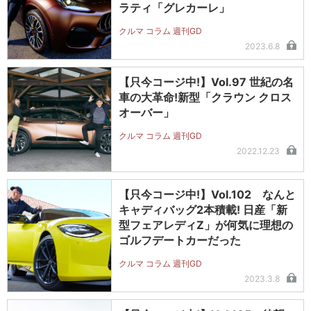
ラティ「グレカーレ」
クルマ コラム 週刊GD
2023.6.8
【只今コージ中!】Vol.97 世紀の名
車の大革命!新型「クラウン クロス
オーバー」
クルマ コラム 週刊GD
2022.12.23
【只今コージ中!】Vol.102 なんと
キャディバッグ2本積載! 日産「新
型フェアレディZ」が何気に理想の
ゴルフデートカーだった
クルマ コラム 週刊GD
2023.3.8