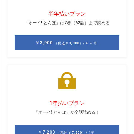
ゴルフを始めてからスライス、フェード系で、いままでは
練習場の右寄りの打席からフェードを打っていましたが、2
年かけて持ち球をドローに変えました。いまは左端の打席
から右に打ち出して戻すような球を練習しています。コー
スラウンドで、アイアンのこすり球は出なくなりました
が、ドライバーでときどき左に引っかけます。このままド
ロー打ちの練習を続けていいでしょうか。（宮城県 後藤
宏樹・48歳・ゴルフ歴16年・平均スコア86）