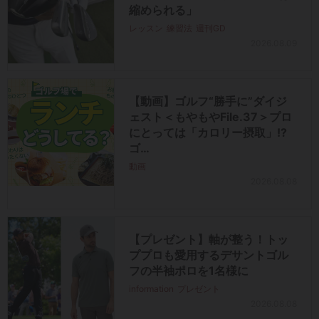
縮められる」
レッスン
練習法
週刊GD
2026.08.09
【動画】ゴルフ“勝手に”ダイジ
ェスト＜もやもやFile.37＞プロ
にとっては「カロリー摂取」!?
ゴ…
動画
2026.08.08
【プレゼント】軸が整う！トッ
ププロも愛用するデサントゴル
フの半袖ポロを1名様に
information
プレゼント
2026.08.08