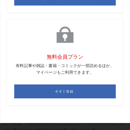
スウィング型か、振りの感覚を変えればスウィング改造と
なり、スウィング改造の後に球質、球筋、飛距離の変化が
生まれる筈だ。
それは型の変化であり、感覚の変化でもある。
逆に球質、球筋を求めて球を叩き続ければスウィングの型
と振りの大きさ、そして新たな振りの感覚が生れ、結果は
スウィング改造と同じ地点に達するであろう。
スウィング型を変え、振りの感覚に新たなものを求める
か、球質、球筋を求め行くかなれど、いずれを求めるにし