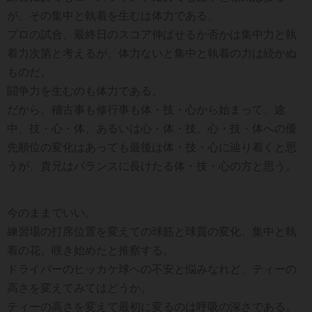
が、その集中と執着を生むは体力である。
プロの試合、最終日のスコア伸ばせるか否かは集中力と執
着力次第と考えるが、体力ないと集中と執着の力は続かぬ
ものだ。
闘争力を生むのも体力である。
だから、稽古事も修行事も体・技・心から始まって、途
中、技・心・体、あるいは心・体・技、心・技・体への優
先順位の変化はあっても最後は体・技・心に辿り着くと思
うが、貴兄はバランスに長けたる体・技・心の方と思う。
今のままでいい。
練習場の打席位置を変えての球筋と球質の変化、集中と執
着の花、咲き始めたと推察する。
ドライバーのヒッカケ球への不安と悩みなれど、ティーの
高さを変えてみてはどうか。
ティーの高さを変えて最初に変るのは呼吸の深さである。