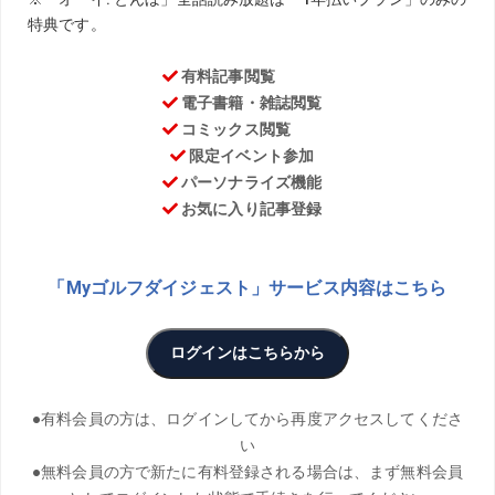
える。
晴れている。今日6月24日、
白き雲がギラつく梅雨明けの空ではないが、東の山の上に
浮かぶ雲に少しのギラつき生じて来た様な気がする。
昨日は浮かばないが、フッと10年前を想う事がある。
昨日の夕食、何を食べたかを考える時、少しの時間必要と
なるが、10年前のあのきつねうどん旨かったな、との想い
生じるは瞬時だ。
私は食堂のテーブルで原稿を書くが、東と南の街と山を時
折、眺めながら執筆を続ける。
西と北は見えない。
大きな雲、浮んでいる時、この景色、どこかで見た景色と
思う事がある。
沖縄、那覇の景色が重なった。
現在時、午後1時31分。
東のビル、南寄りの日射しを受けて輝く。