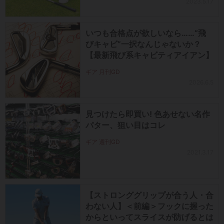
2023.5.17
いつも合格点が欲しいなら……“飛
びキャビ”一択なんじゃないか？
【最新飛び系キャビティアイアン】
ギア 月刊GD
2026.6.5
見つけたら即買い! 色あせない名作
パター、狙い目はコレ
ギア 週刊GD
2021.3.17
【ストロンググリップが合う人・合
わない人】＜前編＞フックに握った
からといってスライスが防げるとは