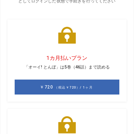
赤と白のビル建築のクレーン機が東の街に4台立っている。
3週間前は3台だったと思うが勘違いか。
飛行機過ぎる音が聞える。
しかし、機の姿は見えない。
見えたッ。南から北へ向って着陸態勢の飛行機一機、ゆっ
くりと降りて行く。
ただ、この機は3分以上前に私の住むマンション上空を通り
過ぎし機である。まだ、上空から音が聞えて来る。
1年半前の日々、戻り始めたのかと思う。
空向くクレーンが美しい。
梅雨の最中の晴れの一日。
女房殿、洗濯で忙しそうだ。
でも、腹減った。
体調良好です。
高いティーアップで安定度が増す。