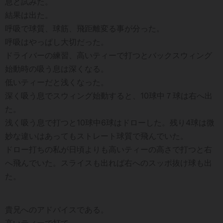
息と試みた。
結果は出た。
呼吸で球質、球筋、飛距離変る事が分った。
呼吸はやっぱし大切だった。
ドライバーの練習、高いティーで打つとバックスウィング
始動時の吸う息は深くなる。
低いティーだと浅くなった。
深く吸う息でスウィング始動すると、10球中７球は右へ出
た。
浅く吸う息で打つと10球中6球はドローした。残り4球は微
妙な違いはあってもストレート球質で飛んでいた。
ドロー打ちの私が日頃よりも高いティーの高さで打つと右
へ飛んでいた。スライスも出れば右へのスッポ抜け球も出
た。
貴兄へのアドバイスである。
高いティーで打て。