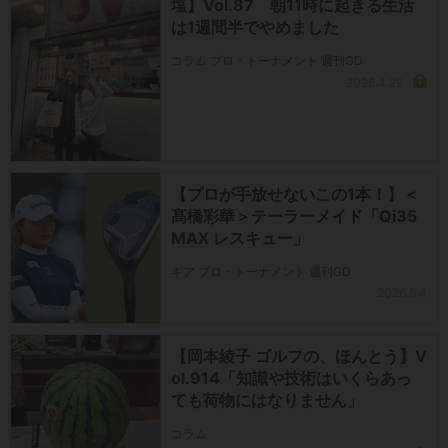
塩】Vol.87 朝11時に起きる生活
は1週間半でやめました
コラム プロ・トーナメント 週刊GD
2026.4.29
【プロが手放せないこの1本！】＜
髙橋彩華＞テーラーメイド「Qi35
MAX レスキュー」
ギア プロ・トーナメント 週刊GD
2026.8.4
【岡本綾子 ゴルフの、ほんとう】V
ol.914「知識や技術はいくらあっ
ても荷物にはなりません」
コラム