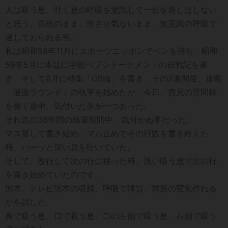
人は吸う息、吐く息の呼吸を意識して一日を過しはしない
と思う。自然のまま、然さり気ないまま、無意識の呼吸で
過しておられる筈。
私は昭和58年11月にスポーツニッポンでペンを持ち、昭和
59年5月に本誌に宇部ペプシトーナメントの自戦記を書
き、そして8月に特集「OB論」を書き、その2週間後、連載
「過激ラウンド」の執筆を始めたが、今日、貴兄の質問稿
を書く途中、気付いた事が一つあった。
それ迄の38年間の執筆期間中、気付かぬ事だった。
マス落して書き始め、マル止めでその行数を書き終えた
時、ハーッと深い息を吐いていた。
そして、改行して次の行に移った時、浅い吸う息で次の行
を書き始めていたのです。
熊本、テレビ熊本の収録、呼吸で球質、球筋の変化作れる
かを試した。
鼻で吸う息、口で吸う息、口の左側で吸う息、右側で吸う