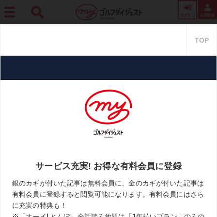
ログイン
会員登録
ホーム
週刊GD
【ゴルフ野性塾】Vol.1691「ゴルフとは一夜漬けのゲーム」
【ゴルフ野性塾】Vol.1691「ゴル
フとは一夜漬けのゲーム」
2021.06.29
坂田信弘「ゴルフ野性塾」
KEYWORD
スウィング
ティーアップ
ドロー
フェード
坂田信弘
お気に入り
古閑美保、上田桃子など数多くの名選手を輩出してきた坂
田塾・塾長の坂田信弘が、読者の悩みに独自の視点から答