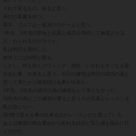
それで変るもの、あると思う。
再びの葉書を待つ。
基本、ゴルフは一夜漬けのゲームと思う。
1年先、2年先の変化と結果と成功を期待して練習される
方、おられるのだろうか。
私は明日を期待した。
体作りには時間が要る。
しかし、球を叩くスウィング、感性、いずれもすぐなる変
化生む事、出来ると思う。今日の練習は明日の成功の為と
思って来たから練習続ける事が出来た。
1年先、2年先の成功の為の練習なんて考えなかった。
10年先の為にこの練習が要ると言う人の言葉とレッスンを
私は信じない。
球1球で変える事の出来るのがレッスンだと思っている。
あとは練習の積み重ねから生れる自信と安心感を掴みに行
くだけだ。