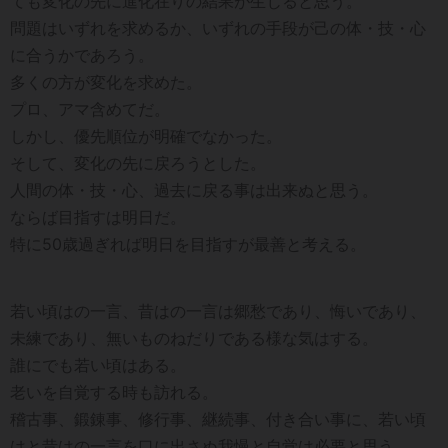
ても変化の先に進化在りの結果が生じると思う。
問題はいずれを求めるか、いずれの手段が己の体・技・心
に合うかであろう。
多くの方が変化を求めた。
プロ、アマ含めてだ。
しかし、優先順位が明確でなかった。
そして、変化の先に戻ろうとした。
人間の体・技・心、過去に戻る事は出来ぬと思う。
ならば目指すは明日だ。
特に50歳過ぎれば明日を目指すが最善と考える。
若い頃はの一言、昔はの一言は郷愁であり、悔いであり、
未練であり、無いものねだりである様な気はする。
誰にでも若い頃はある。
老いを自覚する時も訪れる。
稽古事、鍛錬事、修行事、継続事、付き合い事に、若い頃
はと昔はの一言を口に出さぬ我慢と自覚は必要と思う。