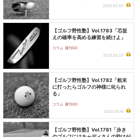
2023.05.30
【ゴルフ野性塾】Vol.1783「芯捉
えの確率を高める練習を続けよ」
コラム
週刊GD
2023.05.23
【ゴルフ野性塾】Vol.1782「粗末
に打ったらゴルフの神様に叱られ
る」
コラム
週刊GD
2023.05.16
【ゴルフ野性塾】Vol.1781「歩き
のゴルフにはキャディさんの助けが