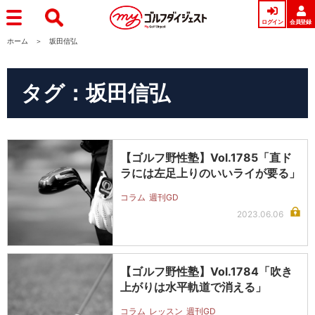
ログイン
会員登録
ホーム
坂田信弘
タグ：坂田信弘
【ゴルフ野性塾】Vol.1785「直ド
ラには左足上りのいいライが要る」
コラム
週刊GD
2023.06.06
【ゴルフ野性塾】Vol.1784「吹き
上がりは水平軌道で消える」
コラム
レッスン
週刊GD