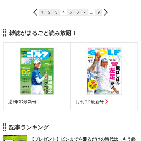
1
2
3
4
5
6
7
…
9
雑誌がまるごと読み放題！
週刊GD最新号
月刊GD最新号
記事ランキング
【プレゼント】ピンまでを測るだけの時代は、もう終