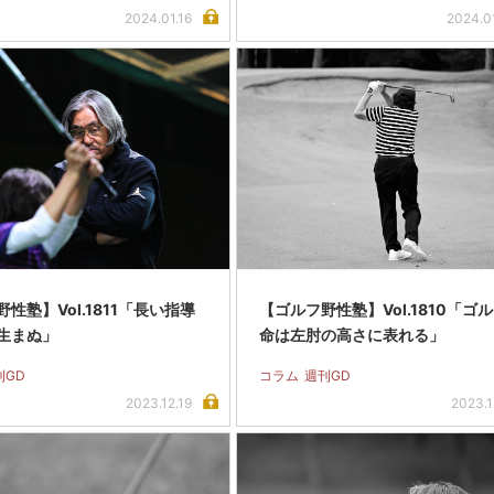
2024.01.16
2024.0
性塾】Vol.1811「長い指導
【ゴルフ野性塾】Vol.1810「ゴ
生まぬ」
命は左肘の高さに表れる」
刊GD
コラム
週刊GD
2023.12.19
2023.1