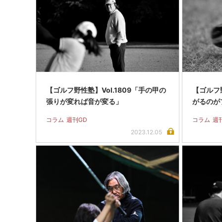
【ゴルフ野性塾】Vol.1809「手の甲の
【ゴルフ野
張りが変れば音が変る」
がるのが
コラム
週刊GD
コラム
週
2023.12.05