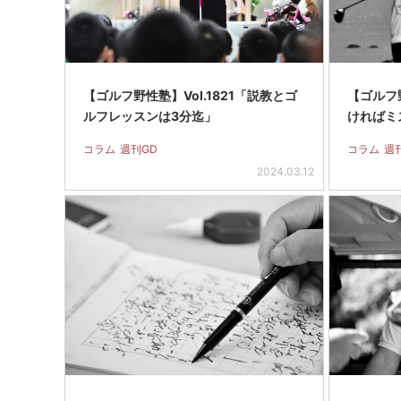
【ゴルフ野性塾】Vol.1821「説教とゴ
【ゴルフ野
ルフレッスンは3分迄」
ければミ
コラム
週刊GD
コラム
週
2024.03.12