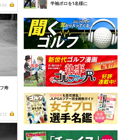
半袖ポロを1名様に
1.09
ルフ寿
2.12