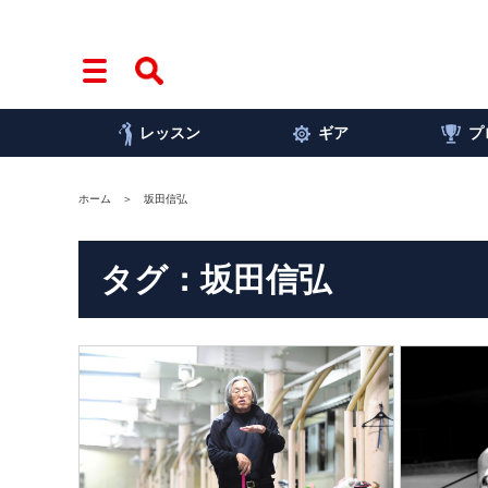
レッスン
ギア
プ
ホーム
坂田信弘
タグ：坂田信弘