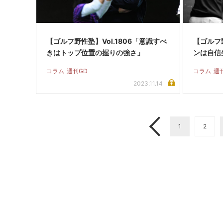
【ゴルフ野性塾】Vol.1806「意識すべ
【ゴルフ野
きはトップ位置の握りの強さ」
ンは自信
コラム
週刊GD
コラム
週
2023.11.14
1
2