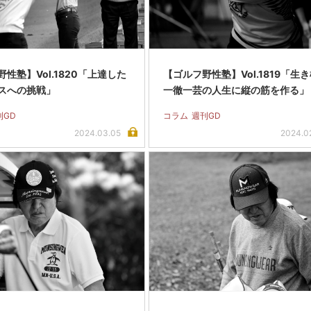
性塾】Vol.1820「上達した
【ゴルフ野性塾】Vol.1819「生
スへの挑戦」
一徹一芸の人生に縦の筋を作る」
刊GD
コラム
週刊GD
2024.03.05
2024.0