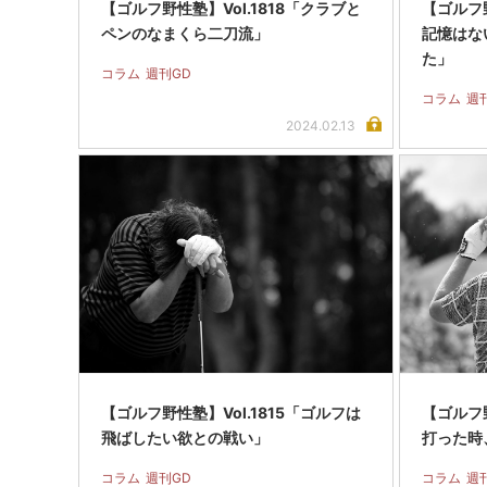
【ゴルフ野性塾】Vol.1818「クラブと
【ゴルフ野
ペンのなまくら二刀流」
記憶はな
た」
コラム
週刊GD
コラム
週
2024.02.13
【ゴルフ野性塾】Vol.1815「ゴルフは
【ゴルフ野
飛ばしたい欲との戦い」
打った時
コラム
週刊GD
コラム
週