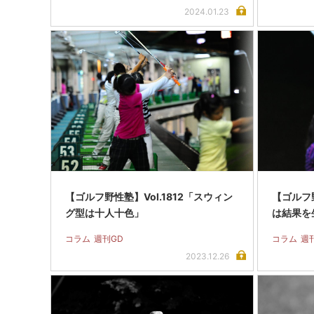
2024.01.23
【ゴルフ野性塾】Vol.1812「スウィン
【ゴルフ野
グ型は十人十色」
は結果を
コラム
週刊GD
コラム
週
2023.12.26