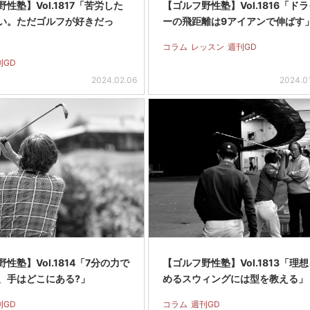
性塾】Vol.1817「苦労した
【ゴルフ野性塾】Vol.1816「ド
い。ただゴルフが好きだっ
ーの飛距離は9アイアンで伸ばす
コラム
レッスン
週刊GD
刊GD
2024.02.06
2024.0
性塾】Vol.1814「7分の力で
【ゴルフ野性塾】Vol.1813「理
、手はどこにある?」
めるスウィングには型を教える」
刊GD
コラム
週刊GD