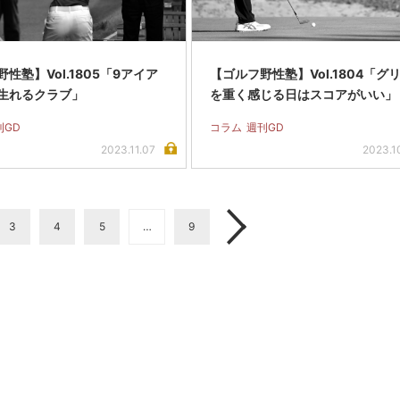
性塾】Vol.1805「9アイア
【ゴルフ野性塾】Vol.1804「グ
生れるクラブ」
を重く感じる日はスコアがいい」
刊GD
コラム
週刊GD
2023.11.07
2023.1
3
4
5
…
9