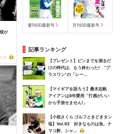
週刊GD最新号
月刊GD最新号
き様が
記事ランキング
2.27
【プレゼント】ピンまでを測るだ
けの時代は、もう終わった! “プ
ラスワン”の「レー...
【マイギアを語ろう】桑木志帆
アイアンは8年愛用「打感がいい
から手放せません!」
【小祝さくら ゴルフときどきタン
塩】Vol.92 好きなものは魚、ナ
マコ酢、シャ...