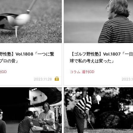
性塾】Vol.1808「一つに繋
【ゴルフ野性塾】Vol.1807「一日
プロの音」
球で私の考えは変った」
刊GD
コラム
週刊GD
2023.11.28
2023.1