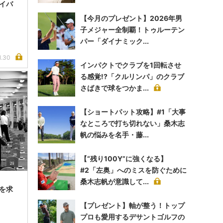
ライバ
」
【今月のプレゼント】2026年男
子メジャー全制覇！トゥルーテン
パー「ダイナミック...
1.30
インパクトでクラブを1回転させ
る感覚!?「クルリンパ」のクラブ
さばきで球をつかま...
【ショートパット攻略】#1「大事
なところで打ち切れない」桑木志
帆の悩みを名手・藤...
【“残り100Y”に強くなる】
#2「左奥」へのミスを防ぐために
桑木志帆が意識して...
想を求
【プレゼント】軸が整う！トップ
プロも愛用するデサントゴルフの