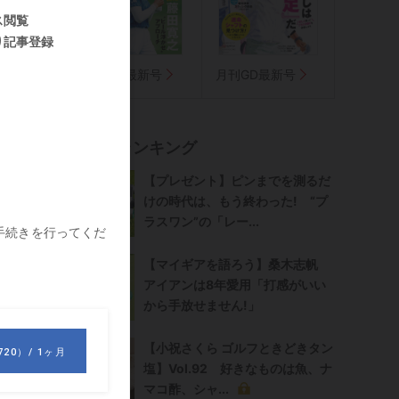
点
週刊GD最新号
月刊GD最新号
記事ランキング
【プレゼント】ピンまでを測るだ
けの時代は、もう終わった! “プ
ラスワン”の「レー...
【マイギアを語ろう】桑木志帆
アイアンは8年愛用「打感がいい
から手放せません!」
【小祝さくら ゴルフときどきタン
塩】Vol.92 好きなものは魚、ナ
マコ酢、シャ...