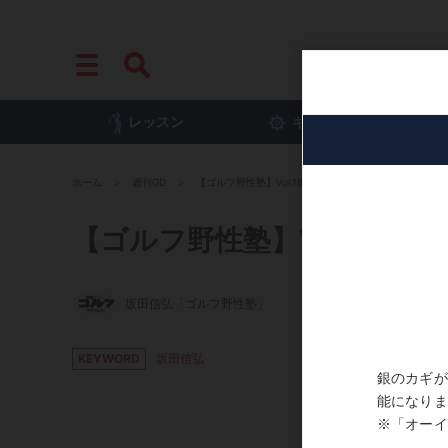
レッスン
ギア
プ
ホーム
週刊GD
【ゴルフ野性塾】Vol.1818「クラブとペンのなまくら二
【ゴルフ野性塾】Vol.181
坂田信弘「ゴルフ野性塾」
KEYWORD
坂田信弘