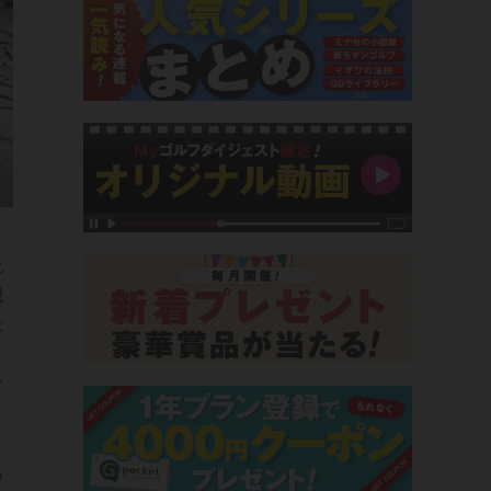
れ
思
は
タ
。
ら