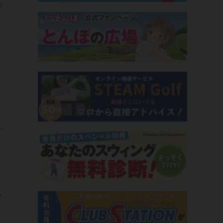
の
。
し
ら