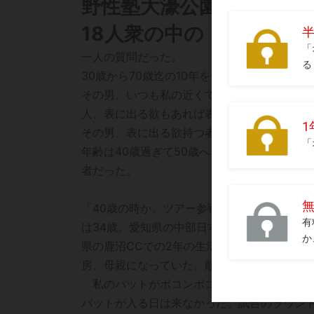
野性塾大濠公園
18人衆の中の
一人の質問だった。
30歳から70歳迄の10年を一区切り、大切な
その男、いつも私の近くで私の話を聞く者だ
人、表に出る欲もあれば表に出ない欲持つ人
その男、表に出る欲持つ者だった。
年齢は40歳過ぎて50歳へと向う途中の者で
者だった。
「40歳の時か。ツアー参戦の傍らペンを持つ
は34歳。愛知県の中部日本放送事業部に勤務
県の鹿沼CCでの2年の生活経て福岡の周防灘
房、母親になっていた。順応と対応力持つ女
私のパットがポコンポコン入ったら私の生活
パットが入る日は来なかった。試合のラウンド