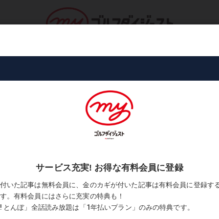
ロ・トーナメント
コース・プレー
書
刀流」
8「クラブとペンのなまくら二刀流」
2
お