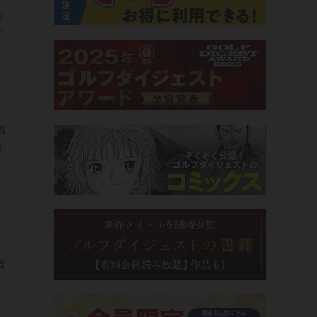
の
京
、
月
稿
ゴ
、
。
、
食