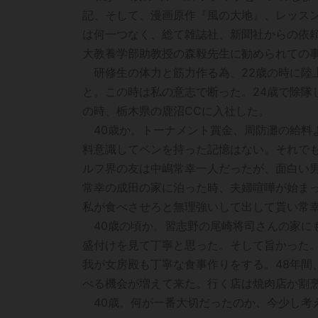
記、そして、漫画原作『風の大地』、レッス
は何一つなく、総て雑誌社、新聞社からの依
大教養学部助教授の森毅先生に勧められての
研修生の体力と筋力作る為、22歳の時に陸
と。この時は私の意志で断った。24歳で除隊
の時、栃木県の鹿沼CCに入社した。
40歳か。トーナメント賞金、周防灘の給料
料意識してペンを持った記憶はない。それで
ルフ界の友は中嶋常幸一人だったが、面白い
常幸の成田の家に泊った時、夫婦喧嘩が始ま
私が食べさせろと無理強いして出して貰い常
40歳の頃か。習志野の尾崎将司さんの家に
盛付けを見て丁寧と思った。そして旨かった
我が女房殿も丁寧な食事作りをする。48年間
べる機会が増えて来た。行く店は焼肉店か割
40歳。何が一番大切だったのか、今少し考