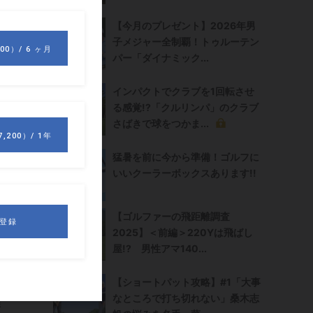
【今月のプレゼント】2026年男
子メジャー全制覇！トゥルーテン
パー「ダイナミック...
インパクトでクラブを1回転させ
る感覚!?「クルリンパ」のクラブ
さばきで球をつかま...
つ
猛暑を前に今から準備！ゴルフに
いいクーラーボックスあります!!
殿
【ゴルファーの飛距離調査
木
2025】＜前編＞220Yは飛ばし
屋!? 男性アマ140...
、
【ショートパット攻略】#1「大事
なところで打ち切れない」桑木志
順