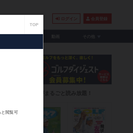
ログイン
会員登録
籍・コミック
動画
その他
024.02.13
雑誌がまるごと読み放題！
気に入り