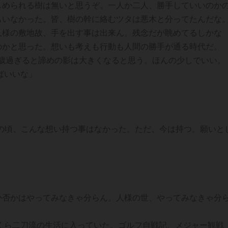
しめられる樹は無いと思うぞ。一人か二人、勝手していいのか
もいなかった。皆、樹の幹に絡むツタは悪木と分ってたんだな
人様の敷地故、手を出す事は出来ん。残念だが眺めてるしかな
のかと思った。想いも考えも行動も人間の勝手が通る時代だ。
0歳過ぎると諦めの影は大きくなると思う。ほんの少しでいい。
ばいいな」
歳の頃、こんな想い持つ事はなかった。ただ、今は持つ。願いと
か否かはやってみなきゃ分らん。人様の世、やってみなきゃ分
くら二刀流の生活に入っていた。ゴルフ自戦記、メジャー観戦