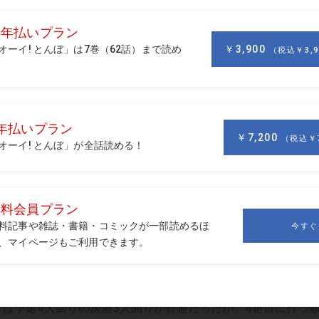
ものは何だったのかとの質問だった。
った。
もいると思う。
あり、地場企業ではなく、全国組織の会社に勤めている雰囲気持
生活に入っていたな。長男雅樹は10歳、長女寛子は7歳。女房
していたが私と知り合い、プロテスト合格後に結婚。そして栃
CCに移り、完全な田舎生活に入ったが、そりゃ立派な田舎の女
だった。
は一気に変る。生活環境も経済力も周りの眼線もだ。しかし
は予選4人回りの決勝3人回りが普通だったが、4番目に打つ