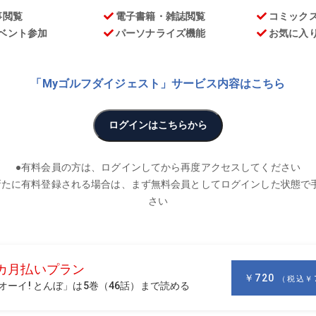
出してきた坂田塾・塾長の坂田信弘が、読者の悩みに独自の視