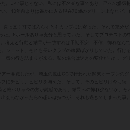
いた。いい事じゃない。私には不名誉な事であり、己への嫌気
い。40年前よりは遥かに入る現在76歳のグリーン上なれど、
た。真っ直ぐ打てば入らずともカップには寄った。それで充分だ
かった。6ホールありゃ充分と思っていた。そしてプロテストの
た。考えと行動と結果が一致すれば予期不安、不信、怖れなん
た。ショット、それも長いクラブの練習ばかりしていた。行け
。一気の行き詰まりが来る。私の場合は速さの変化だった。グ
ツアー参戦したが、埼玉の嵐山GCで行われた関東オープンのグ
ルフにチビリ、ビビリを与えた。そして、そのビビリは今も続
時と較べりゃ今の方が鈍感であり、結果への怖れ少ないが、そ
と出会わなかったらの想いは持つが、それも過ぎてしまった事