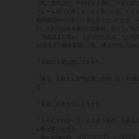
は私の携帯品だ。今のけやき通り、ツタに苦
クレーム付けて来る人いると思ったが、一人
福岡護国神社の中のツタも切りたいのだが、
い。それでけやき通りの街路樹、泣いている
76歳はまだ若い。大きな声も出る。だが8
80歳過ぎの爺様婆様の心配、通る時代になれ
「現在の大切な想いですか?」
「違う。お前さん方18人衆への願いだ。40
て」
「私達に出来るでしょうか?」
「人それぞれは一人一人とゆう事だ。出来る
ん事は多いと思う。
私が40歳の時、ゴルフクラブとペンのなま