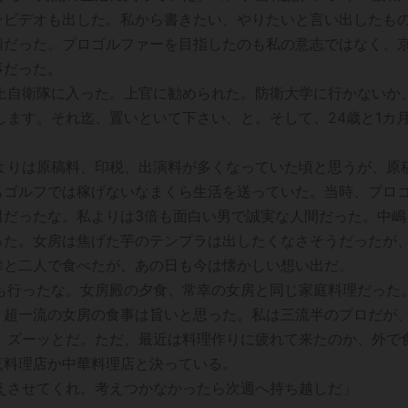
ンビデオも出した。私から書きたい、やりたいと言い出したも
頼だった。プロゴルファーを目指したのも私の意志ではなく、
事だった。
上自衛隊に入った。上官に勧められた。防衛大学に行かないか
します。それ迄、置いといて下さい、と。そして、24歳と1カ
よりは原稿料、印税、出演料が多くなっていた頃と思うが、原
もゴルフでは稼げないなまくら生活を送っていた。当時、プロ
男だったな。私よりは3倍も面白い男で誠実な人間だった。中嶋
った。女房は焦げた芋のテンプラは出したくなさそうだったが
幸と二人で食べたが、あの日も今は懐かしい想い出だ。
も行ったな。女房殿の夕食、常幸の女房と同じ家庭料理だった
。超一流の女房の食事は旨いと思った。私は三流半のプロだが
、ズーッとだ。ただ、最近は料理作りに疲れて来たのか、外で
烹料理店か中華料理店と決っている。
えさせてくれ。考えつかなかったら次週へ持ち越しだ」