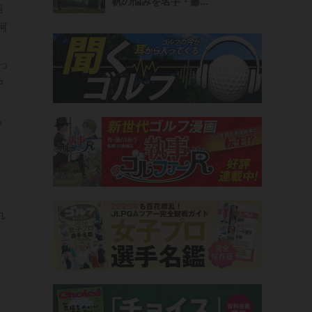
帆の悩みを名手・藤...
抱
何
っ
中
て
る
リ
れ
。