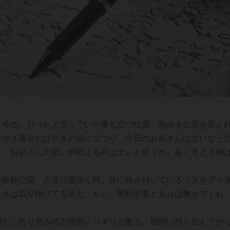
。今迄、分ったと思っていた事も立つ位置、眺める位置を変え
けやき通りのけやきの前に立つが、今日のお前さんは太いなと
か、お前さんの笑い声聞える時は太いと思うが、細く見える時
舞鶴公園、大濠公園歩く時、幹に絡み付いているツタをブッ
しさは取り除けてる筈だ。もし、肥料必要とあらば教えてくれ
だ。折り畳み式の簡易ノコギリが要る。福岡に移り住んでか