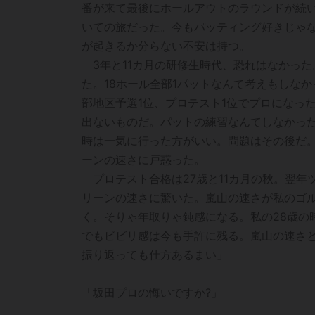
番が来て最後にホールアウトのラウンドが続
いての旅だった。今もパッティング好きじゃな
が起きるか分らない不安は持つ。
3年と11カ月の研修生時代、恐れはなかっ
た。18ホール全部1パットなんて考えもしな
部地区予選1位、プロテスト1位でプロになっ
出ないものだ。パットの練習なんてしなかっ
時は一気に行った方がいい。問題はその後だ
ーンの速さに戸惑った。
プロテスト合格は27歳と11カ月の秋。翌年
リーンの速さに驚いた。嵐山の速さが私のゴ
く。そりゃ年取りゃ鈍感になる。私の28歳の
でもビビリ感は今も手許に残る。嵐山の速さ
振り返っても仕方あるまい」
「坂田プロの悔いですか?」