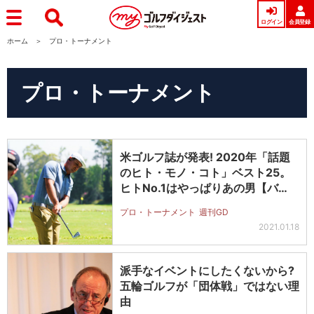
ログイン
会員登録
ホーム
プロ・トーナメント
プロ・トーナメント
米ゴルフ誌が発表! 2020年「話題
のヒト・モノ・コト」ベスト25。
ヒトNo.1はやっぱりあの男【バ…
プロ・トーナメント
週刊GD
2021.01.18
派手なイベントにしたくないから?
五輪ゴルフが「団体戦」ではない理
由