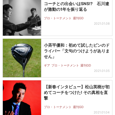
コーチとの出会いはSNS!? 石川遼
が激動の1年を振り返る
プロ・トーナメント
週刊GD
2021.01.08
小斉平優和：初めて試したピンのド
ライバー「文句のつけようがありま
せん」
ギア
プロ・トーナメント
週刊GD
2021.01.05
【新春インタビュー】松山英樹が初
めてコーチをつけた! その真相を直
撃
プロ・トーナメント
週刊GD
2021.01.04