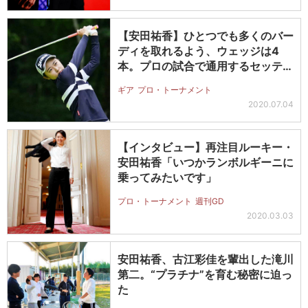
【安田祐香】ひとつでも多くのバー
ディを取れるよう、ウェッジは4
本。プロの試合で通用するセッティ
ングに…
ギア
プロ・トーナメント
2020.07.04
【インタビュー】再注目ルーキー・
安田祐香「いつかランボルギーニに
乗ってみたいです」
プロ・トーナメント
週刊GD
2020.03.03
安田祐香、古江彩佳を輩出した滝川
第二。“プラチナ”を育む秘密に迫っ
た