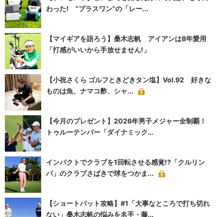
わった! “プラスワン”の「レー...
【マイギアを語ろう】桑木志帆 アイアンは8年愛用
「打感がいいから手放せません!」
【小祝さくら ゴルフときどきタン塩】Vol.92 好きな
ものは魚、ナマコ酢、シャ...
【今月のプレゼント】2026年男子メジャー全制覇！
トゥルーテンパー「ダイナミック...
インパクトでクラブを1回転させる感覚!?「クルリン
パ」のクラブさばきで球をつかま...
【ショートパット攻略】#1「大事なところで打ち切れ
ない」桑木志帆の悩みを名手・藤...