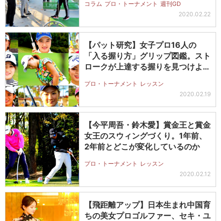
コラム
プロ・トーナメント
週刊GD
2020.02.22
【パット研究】女子プロ16人の
「入る握り方」グリップ図鑑。スト
ロークが上達する握りを見つけよ
う!
プロ・トーナメント
レッスン
2020.02.19
【今平周吾・鈴木愛】賞金王と賞金
女王のスウィングづくり。1年前、
2年前とどこが変化しているのか
プロ・トーナメント
レッスン
2020.02.12
【飛距離アップ】日本生まれ中国育
ちの美女プロゴルファー、セキ・ユ