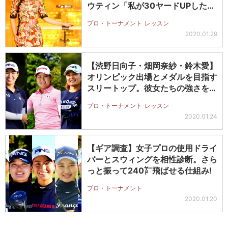
ウティン「私が30ヤードUPした秘
密…
プロ・トーナメント
レッスン
2020.01.29
【渋野日向子・畑岡奈紗・鈴木愛】
オリンピック出場とメダルを目指す
スリートップ。彼女たちの強さを再
分析
プロ・トーナメント
レッスン
2020.01.24
【ギア調査】女子プロの使用ドライ
バーとスウィングを相性診断。さら
っと振って240㍎飛ばせる仕組み!
プロ・トーナメント
2020.01.20