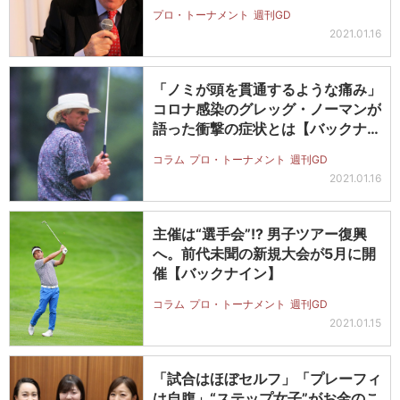
プロ・トーナメント
週刊GD
2021.01.16
「ノミが頭を貫通するような痛み」
コロナ感染のグレッグ・ノーマンが
語った衝撃の症状とは【バックナイ
ン】
コラム
プロ・トーナメント
週刊GD
2021.01.16
主催は“選手会”!? 男子ツアー復興
へ。前代未聞の新規大会が5月に開
催【バックナイン】
コラム
プロ・トーナメント
週刊GD
2021.01.15
「試合はほぼセルフ」「プレーフィ
は自腹」“ステップ女子”がお金のこ