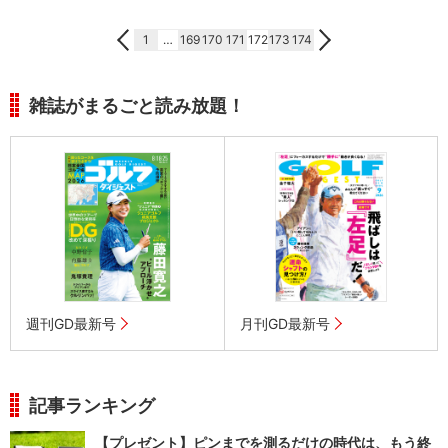
1
…
169
170
171
172
173
174
雑誌がまるごと読み放題！
週刊GD最新号
月刊GD最新号
記事ランキング
【プレゼント】ピンまでを測るだけの時代は、もう終