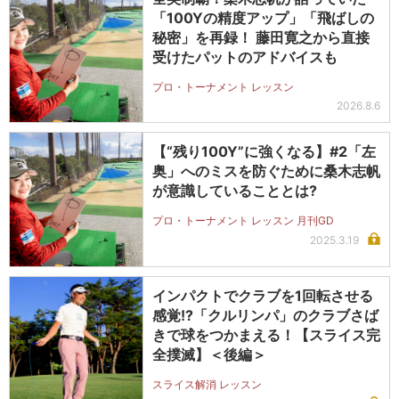
「100Yの精度アップ」「飛ばしの
秘密」を再録！ 藤田寛之から直接
受けたパットのアドバイスも
プロ・トーナメント レッスン
2026.8.6
【“残り100Y”に強くなる】#2「左
奥」へのミスを防ぐために桑木志帆
が意識していることとは?
プロ・トーナメント レッスン 月刊GD
2025.3.19
インパクトでクラブを1回転させる
感覚!?「クルリンパ」のクラブさば
きで球をつかまえる！【スライス完
全撲滅】＜後編＞
スライス解消 レッスン