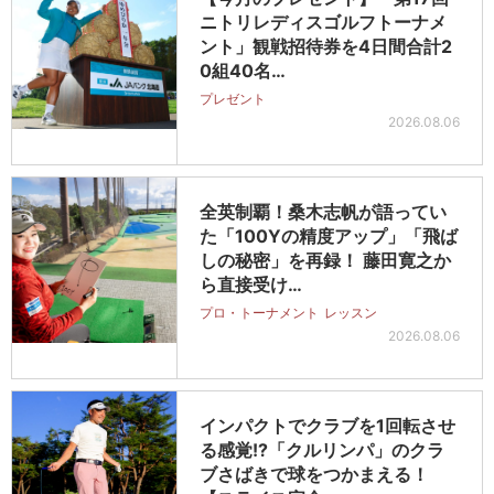
ニトリレディスゴルフトーナメ
ント」観戦招待券を4日間合計2
0組40名…
プレゼント
2026.08.06
全英制覇！桑木志帆が語ってい
た「100Yの精度アップ」「飛ば
しの秘密」を再録！ 藤田寛之か
ら直接受け…
プロ・トーナメント
レッスン
2026.08.06
インパクトでクラブを1回転させ
る感覚!?「クルリンパ」のクラ
ブさばきで球をつかまえる！