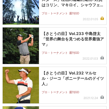
はコリン、マキロイ、シャウフェ…
プロ・トーナメント
週刊GD
2022.01.05
【さとうの目】Vol.233 中島啓太
「世界の舞台を見つめる世界最強ア
マ」
プロ・トーナメント
週刊GD
2022.01.03
【さとうの目】Vol.232 マルセ
ル・ジーコ「ポニーテールのドイツ
人」
プロ・トーナメント
週刊GD
2021.12.24