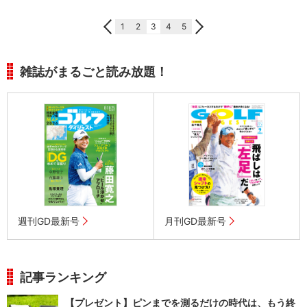
1
2
3
4
5
雑誌がまるごと読み放題！
週刊GD最新号
月刊GD最新号
記事ランキング
【プレゼント】ピンまでを測るだけの時代は、もう終