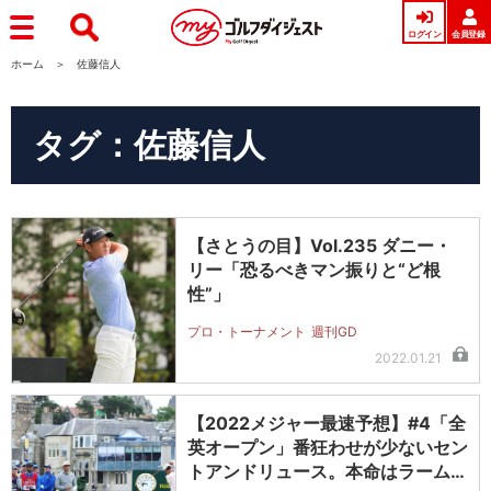
ログイン
会員登録
ホーム
佐藤信人
タグ：佐藤信人
【さとうの目】Vol.235 ダニー・
リー「恐るべきマン振りと“ど根
性”」
プロ・トーナメント
週刊GD
2022.01.21
【2022メジャー最速予想】#4「全
英オープン」番狂わせが少ないセン
トアンドリュース。本命はラーム。