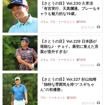
【さとうの目】Vol.230 久常涼
「有言実行、天真爛漫。プレーもキ
ャラも魅力的な19歳」
コラム
プロ・トーナメント
週刊GD
2021.12.10
【さとうの目】Vol.229 日本語が
堪能なJ・チョイ。最初に覚えた言
葉が意外すぎる!
コラム
プロ・トーナメント
週刊GD
2021.12.03
【さとうの目】Vol.227 杉山知靖
「独特な雰囲気を持つ“スギちゃ
ん”の初優勝」
プロ・トーナメント
週刊GD
2021.11.19