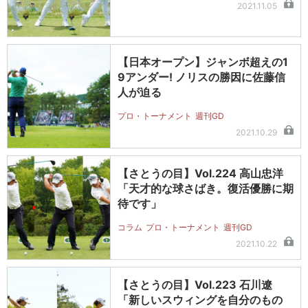
2021.11.05
【日本オープン】ジャンボ超えの1
9アンダー! ノリスの勝因に佐藤信
人が迫る
プロ・トーナメント
週刊GD
2021.10.29
【さとうの目】Vol.224 高山忠洋
「天才的な球さばき。復活優勝に期
待です」
コラム
プロ・トーナメント
週刊GD
2021.10.22
【さとうの目】Vol.223 石川遼
「新しいスウィングを自分のもの