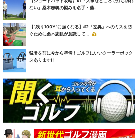
【ショートパット攻略】#1「大事なところで打ち切れ
ない」桑木志帆の悩みを名手・藤...
【“残り100Y”に強くなる】#2「左奥」へのミスを防
ぐために桑木志帆が意識して...
猛暑を前に今から準備！ゴルフにいいクーラーボック
スあります!!