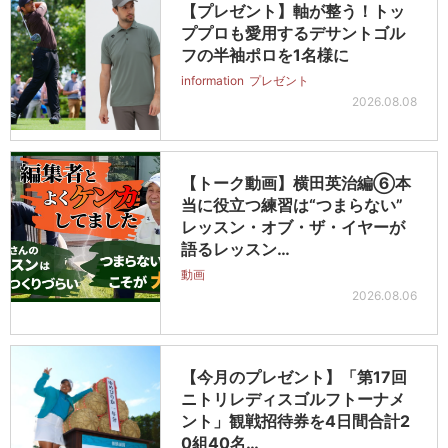
【プレゼント】軸が整う！トッ
ププロも愛用するデサントゴル
フの半袖ポロを1名様に
information
プレゼント
2026.08.08
【トーク動画】横田英治編⑥本
当に役立つ練習は“つまらない”
レッスン・オブ・ザ・イヤーが
語るレッスン…
動画
2026.08.06
【今月のプレゼント】「第17回
ニトリレディスゴルフトーナメ
ント」観戦招待券を4日間合計2
0組40名…