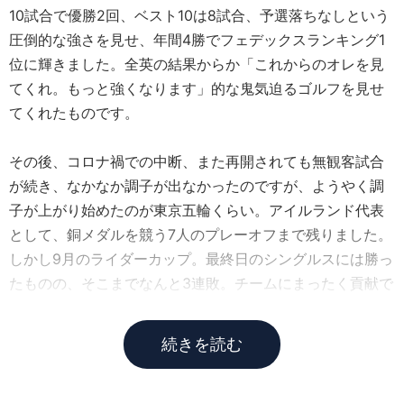
10試合で優勝2回、ベスト10は8試合、予選落ちなしという
圧倒的な強さを見せ、年間4勝でフェデックスランキング1
位に輝きました。全英の結果からか「これからのオレを見
てくれ。もっと強くなります」的な鬼気迫るゴルフを見せ
てくれたものです。
その後、コロナ禍での中断、また再開されても無観客試合
が続き、なかなか調子が出なかったのですが、ようやく調
子が上がり始めたのが東京五輪くらい。アイルランド代表
として、銅メダルを競う7人のプレーオフまで残りました。
しかし9月のライダーカップ。最終日のシングルスには勝っ
たものの、そこまでなんと3連敗。チームにまったく貢献で
きなかったとして、ここでも男泣きしたのです。
続きを読む