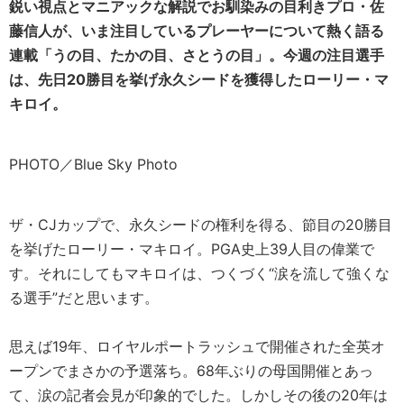
鋭い視点とマニアックな解説でお馴染みの目利きプロ・佐
藤信人が、いま注目しているプレーヤーについて熱く語る
連載「うの目、たかの目、さとうの目」。今週の注目選手
は、先日20勝目を挙げ永久シードを獲得したローリー・マ
キロイ。
PHOTO／Blue Sky Photo
ザ・CJカップで、永久シードの権利を得る、節目の20勝目
を挙げたローリー・マキロイ。PGA史上39人目の偉業で
す。それにしてもマキロイは、つくづく“涙を流して強くな
る選手”だと思います。
思えば19年、ロイヤルポートラッシュで開催された全英オ
ープンでまさかの予選落ち。68年ぶりの母国開催とあっ
て、涙の記者会見が印象的でした。しかしその後の20年は