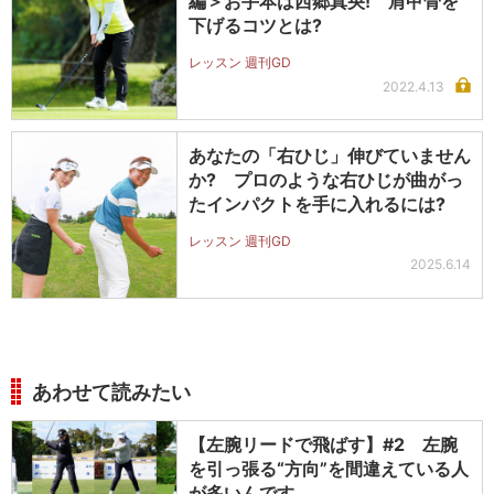
編＞お手本は西郷真央! 肩甲骨を
下げるコツとは?
レッスン 週刊GD
2022.4.13
あなたの「右ひじ」伸びていません
か? プロのような右ひじが曲がっ
たインパクトを手に入れるには?
レッスン 週刊GD
2025.6.14
あわせて読みたい
【左腕リードで飛ばす】#2 左腕
を引っ張る“方向”を間違えている人
が多いんです