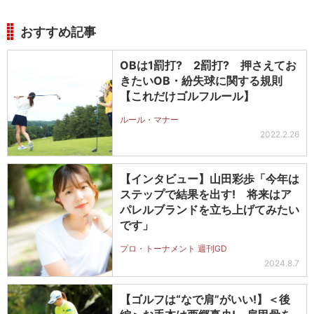
おすすめ記事
OBは1罰打? 2罰打? 押さえてお
きたいOB・紛失球に関する規則
【これだけゴルフルール】
ルール・マナー
2022.2.26
【インタビュー】山田彩歩「今年は
ステップで結果を出す! 将来はア
パレルブランドを立ち上げてみたい
です」
プロ・トーナメント 週刊GD
2024.8.7
【ゴルフは“なで肩”がいい!】＜後