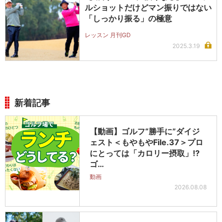
ルショットだけどマン振りではない
「しっかり振る」の極意
レッスン 月刊GD
2025.3.19
新着記事
【動画】ゴルフ“勝手に”ダイジ
ェスト＜もやもやFile.37＞プロ
にとっては「カロリー摂取」!?
ゴ…
動画
2026.08.08