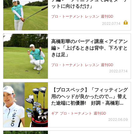
ットに向けるだけ」
プロ・トーナメント
レッスン
週刊GD
2022.07.14
高橋彩華のバーディ講座＜アイアン
編＞「上げるときは背中、下ろすと
きは足」
プロ・トーナメント
レッスン
週刊GD
2022.07.14
【プロスペック】「フィッティング
用のヘッドが良かったので…」替え
た途端に初優勝! 好調・高橋彩華
の1…
ギア
プロ・トーナメント
週刊GD
2022.06.09