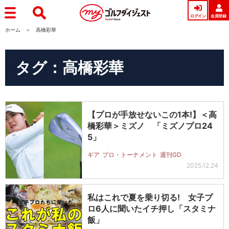
ログイン
会員登録
ホーム
高橋彩華
タグ：高橋彩華
【プロが手放せないこの1本!】＜高
橋彩華＞ミズノ 「ミズノプロ24
5」
ギア
プロ・トーナメント
週刊GD
2025.12.24
私はこれで夏を乗り切る! 女子プ
ロ6人に聞いたイチ押し「スタミナ
飯」