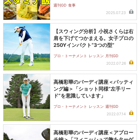
週刊GD
食事
2025.07.23
【スウィング分析】小祝さくらは右
肩を下げてつかまえる。女子プロの
250Yインパクト“3つの型”
プロ・トーナメント
レッスン
月刊GD
2022.07.26
高橋彩華のバーディ講座＜パッティ
ング編＞「ショット同様“左手リー
ド”を意識しています」
プロ・トーナメント
レッスン
週刊GD
2022.07.14
高橋彩華のバーディ講座＜アプロー
チ編＞「フィニッシュで胸をターゲ