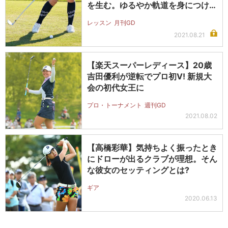
を生む。ゆるやか軌道を身につけよ
う
レッスン
月刊GD
2021.08.21
【楽天スーパーレディース】20歳
吉田優利が逆転でプロ初V! 新規大
会の初代女王に
プロ・トーナメント
週刊GD
2021.08.02
【高橋彩華】気持ちよく振ったとき
にドローが出るクラブが理想。そん
な彼女のセッティングとは?
ギア
2020.06.13