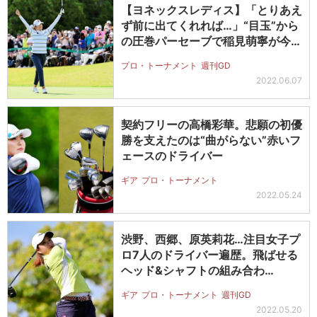
【ヨネックスレディス】「とりあえ
ず前に出てくれれば…」“目玉”から
の圧巻パーセーブで稲見萌寧が今季
初…
プロ・トーナメント
週刊GD
2022.06.07
契約フリーの高橋彩華。悲願の初優
勝を支えたのは“曲がらない”赤いフ
ェースのドライバー
ギア
プロ・トーナメント
2022.05.24
渋野、西郷、原英莉花…注目女子プ
ロ7人のドライバー遍歴。飛ばせる
ヘッド&シャフトの組み合わ…
ギア
プロ・トーナメント
週刊GD
2022.05.20