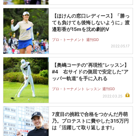
【ほけんの窓口レディース】「勝っ
ても負けても後悔しないように」渡
邉彩香が15mを沈め劇的V
プロ・トーナメント
週刊GD
2022.05.17
【奥嶋コーチの“再現性”レッスン】
#4 右サイドの側屈で安定した“ア
ッパー軌道”を手に入れる
プロ・トーナメント
レッスン
週刊GD
2022.03.25
7度目の挑戦で合格をつかんだ丹萌
乃。プロテストに費やした315万円
は「活躍して取り返します!」