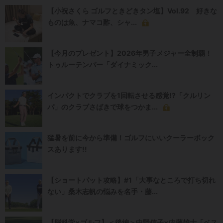
【小祝さくら ゴルフときどきタン塩】Vol.92 好きな
ものは魚、ナマコ酢、シャ...
【今月のプレゼント】2026年男子メジャー全制覇！
トゥルーテンパー「ダイナミック...
インパクトでクラブを1回転させる感覚!?「クルリン
パ」のクラブさばきで球をつかま...
猛暑を前に今から準備！ゴルフにいいクーラーボック
スあります!!
【ショートパット攻略】#1「大事なところで打ち切れ
ない」桑木志帆の悩みを名手・藤...
【脳科学×ゴルフ】＜後編＞中野信子×内藤雄士「ベス