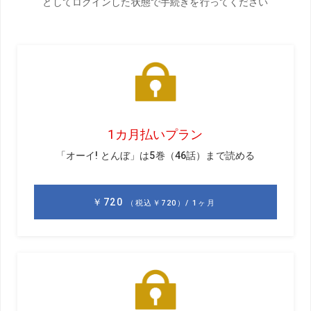
>>
【導入編】ショートアイアンの“左”を防ぐ3つのキーワ
ード
>>
【POINT 1】ハンドファーストに当てるコツ
>>【POINT 2】自然なダウンブローを身につける
>>
【POINT 3】フェースローテーションを抑える
●自然なダウンブローの作り方その1
重力
をうまく利用しよう