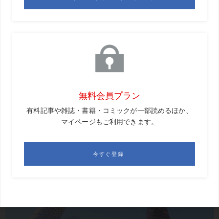
「切り返しでクラブを自分で『下ろそう』とせずに、重力
落下で自然に『落とす』感覚だと、自然なダウンブローに
なります」と、南プロ。切り返しで手を放して、クラブを
落とすくらいのイメージで、アマチュアはやっと力が抜け
るのだという。重力をうまく利用できれば、手の余計な力
を使わなくても、ダウンスウィング後半でヘッドを加速さ
せることができ、一石二鳥なのだ。
切り返しでクラブを
落とす
イメージ