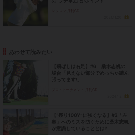
の“プチ掌屈”がポイント
レッスン 月刊GD
2021.11.20
あわせて読みたい
【飛ばしは右足】#6 桑木志帆の
場合「見えない部分でめっちゃ踏ん
張ってます!」
プロ・トーナメント 月刊GD
2024.1.2
【“残り100Y”に強くなる】#2「左
奥」へのミスを防ぐために桑木志帆
が意識していることとは?