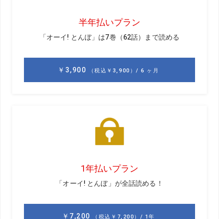
南 秀樹
みなみひでき。かつて鈴木愛を賞金女
王に導いた名コーチ。現在は木村彩
子、岡山絵里をはじめ、ジュニア等の
アマチュアも指導している
小野星奈
おのせいな。南コーチのもとでプロテ
スト合格を目指し奮闘中の24歳
ショートアイアンはクラブが短いので、軌道がアップライ
トになり、そもそもヘッドが上から入りやすい。それをさ
らに「上から入れよう」と意識してしまうと、過度なアウ
ト-イン軌道を誘発し、左へのミスが出やすくなる。大事な
のは、クラブの長さに応じた適度なダウンブローだ。