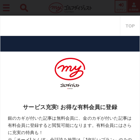
ログイン
会員登録
ホーム
レッスン
【ショートアイアンは9割乗せる!】“上から打つ”意識が引っかけを
生む。ゆるやか軌道を身につけよう
【ショートアイアンは9割乗せ
る!】“上から打つ”意識が引っか
けを生む。ゆるやか軌道を身に
つけよう
2021.08.21
月刊ゴルフダイジェスト
KEYWORD
ショートアイアン
ダウンブロー
切り返し
南秀樹
小野星奈
高橋彩華