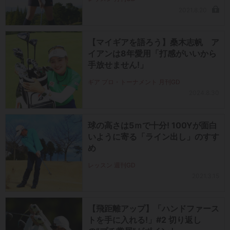
2021.8.20
【マイギアを語ろう】桑木志帆 ア
イアンは8年愛用「打感がいいから
手放せません!」
ギア プロ・トーナメント 月刊GD
2024.8.30
球の高さは5ｍで十分! 100Yが面白
いように寄る「ライン出し」のすす
め
レッスン 週刊GD
2021.3.15
【飛距離アップ】「ハンドファース
トを手に入れる!」#2 切り返し