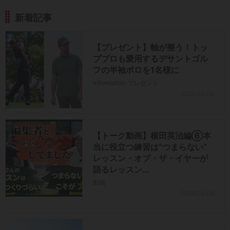
新着記事
【プレゼント】軸が整う！トッ
ププロも愛用するデサントゴル
フの半袖ポロを1名様に
information
プレゼント
2026.08.08
【トーク動画】横田英治編⑥本
当に役立つ練習は“つまらない”
レッスン・オブ・ザ・イヤーが
語るレッスン…
動画
2026.08.06