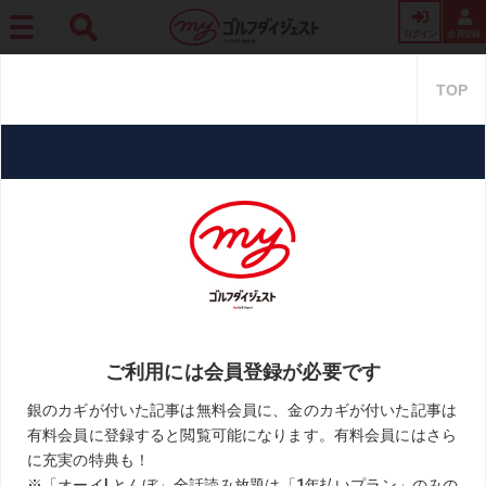
ログイン
会員登録
ホーム
プロ・トーナメント
稲見、小祝、高橋彩華。「日本女子オープン」はショ
ットメーカーに注目!【スウィング解説あり】
稲見、小祝、高橋彩華。「日本女
子オープン」はショットメーカ
ーに注目!【スウィング解説あ
り】
2021.09.28
月刊ゴルフダイジェスト
KEYWORD
スウィング解説
塩谷育代
小祝さくら
日本女子オープン
烏山城CC
稲見萌寧
高橋彩華
黒宮幹仁