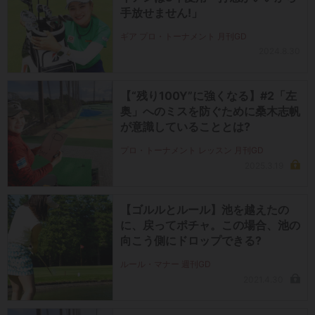
手放せません!」
ギア プロ・トーナメント 月刊GD
2024.8.30
【“残り100Y”に強くなる】#2「左
奥」へのミスを防ぐために桑木志帆
が意識していることとは?
プロ・トーナメント レッスン 月刊GD
2025.3.19
【ゴルルとルール】池を越えたの
に、戻ってポチャ。この場合、池の
向こう側にドロップできる?
ルール・マナー 週刊GD
2021.4.30