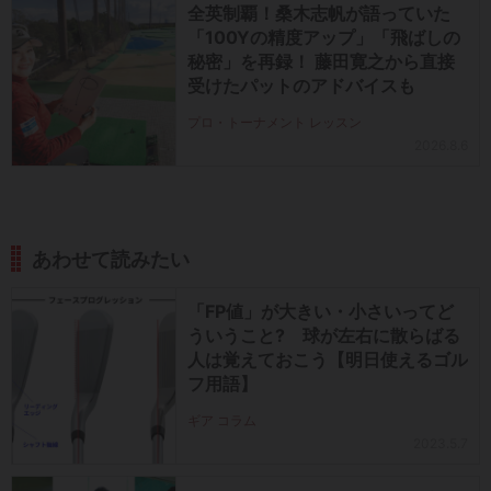
全英制覇！桑木志帆が語っていた
「100Yの精度アップ」「飛ばしの
秘密」を再録！ 藤田寛之から直接
受けたパットのアドバイスも
プロ・トーナメント レッスン
2026.8.6
あわせて読みたい
「FP値」が大きい・小さいってど
ういうこと? 球が左右に散らばる
人は覚えておこう【明日使えるゴル
フ用語】
ギア コラム
2023.5.7