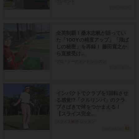
プレゼント
2026.08.06
全英制覇！桑木志帆が語ってい
た「100Yの精度アップ」「飛ば
しの秘密」を再録！ 藤田寛之か
ら直接受け…
プロ・トーナメント
レッスン
2026.08.06
インパクトでクラブを1回転させ
る感覚!?「クルリンパ」のクラ
ブさばきで球をつかまえる！
【スライス完全…
スライス解消
レッスン
2026.08.06