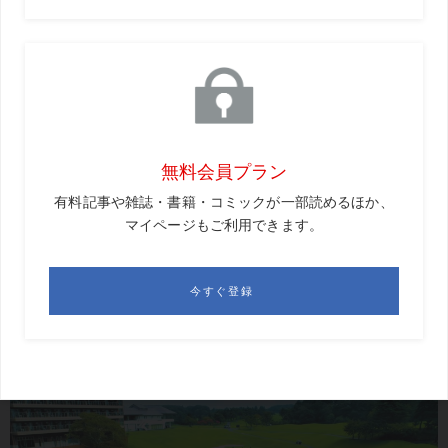
通常は490ヤードのパー5とし
て使われるホールだが、試合で
はパー4として使用。打ち下ろ
しだが、セカンドは池越え&砲
台グリーン。長い番手での精度
が試される
KEY HOLE 2
18番・363Y・Par4