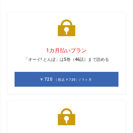
アイアンの精度が優勝へのガギ
賞金女王へと続く大一番のメジャー大会「日本女子オープ
ン」。毎年多くのドラマが生まれてきたが、今大会は誰が
勝つのか？ 塩谷育代プロに予想してもらった。
「今大会は、グリーン周りに多くの“ワナ”が待ち受けるコー
ス。だからこそ、アイアンでピンポイントに狙える精度が
重要になります。そう考えると、本命はやっぱり稲見萌
寧。アイアンの精度が高いうえに、勢いもある。総合的に
見て本命からは外せない選手ですね。もう1人、注目なの
は、高橋彩華。優勝こそありませんが、パーオン率1位とい
う実力の持ち主。最終日のプレッシャーに勝てれば優勝も
ありえますね」
KEY HOLE 1