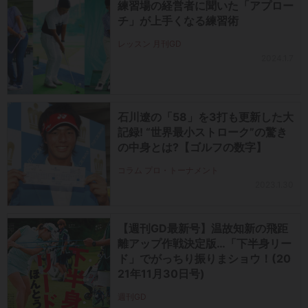
練習場の経営者に聞いた「アプロー
チ」が上手くなる練習術
レッスン 月刊GD
2024.1.7
石川遼の「58」を3打も更新した大
記録! “世界最小ストローク”の驚き
の中身とは?【ゴルフの数字】
コラム プロ・トーナメント
2023.1.30
【週刊GD最新号】温故知新の飛距
離アップ作戦決定版…「下半身リー
ド」でがっちり振りまショウ！(20
21年11月30日号)
週刊GD