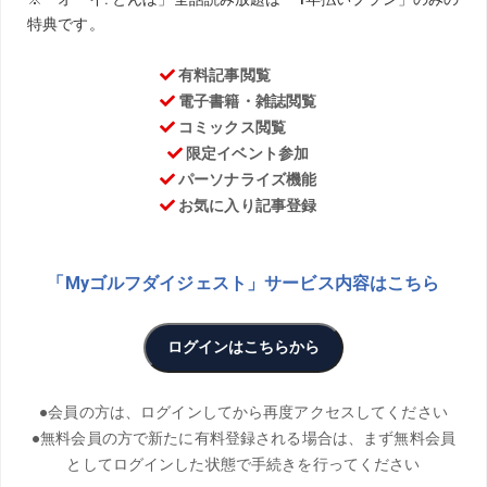
お気に入り
54回目を迎える日本女子オープン。舞台は5年前に同大会
が行われた烏山城カントリークラブ。若手、ベテラン、誰
が勝っても不思議じゃない女子ツアーで“日本一”の座に輝
くのは――
PHOTO／Takanori Miki、Shinji Osawa、Hiroyuki
Okazawa ILLUST／ Takanori Ogura THANKS／烏山城
CC
日本女子オープン
2021年9月30日～10月3日
烏山城カントリークラブ