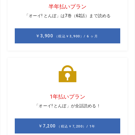
17番・490Y・Par4
ロングショットで池越え&
砲台グリーンを狙う