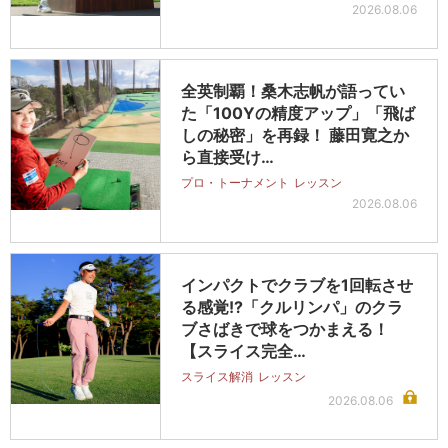
2026.08.06
全英制覇！桑木志帆が語ってい
た「100Yの精度アップ」「飛ば
しの秘密」を再録！ 藤田寛之か
ら直接受け…
プロ・トーナメント
レッスン
2026.08.06
インパクトでクラブを1回転させ
る感覚!?「クルリンパ」のクラ
ブさばきで球をつかまえる！
【スライス完全…
スライス解消
レッスン
2026.08.06