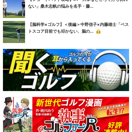
ない」桑木志帆の悩みを名手・藤...
【脳科学×ゴルフ】＜後編＞中野信子×内藤雄士「ベス
トスコア目前でも叩かない、脳の...