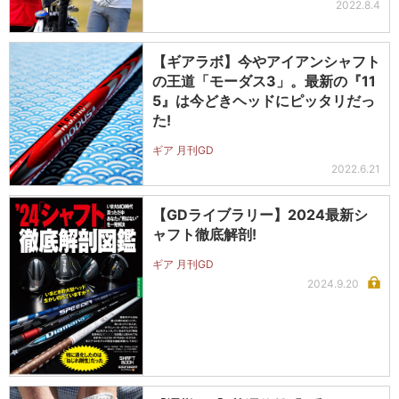
2022.8.4
【ギアラボ】今やアイアンシャフト
の王道「モーダス3」。最新の『11
5』は今どきヘッドにピッタリだっ
た!
ギア 月刊GD
2022.6.21
【GDライブラリー】2024最新シ
ャフト徹底解剖!
ギア 月刊GD
2024.9.20