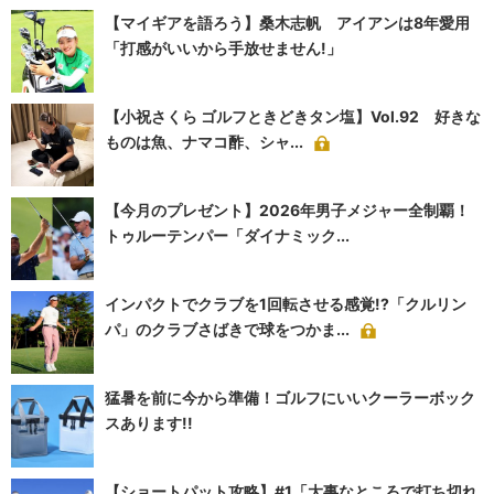
【マイギアを語ろう】桑木志帆 アイアンは8年愛用
「打感がいいから手放せません!」
【小祝さくら ゴルフときどきタン塩】Vol.92 好きな
ものは魚、ナマコ酢、シャ...
【今月のプレゼント】2026年男子メジャー全制覇！
トゥルーテンパー「ダイナミック...
インパクトでクラブを1回転させる感覚!?「クルリン
パ」のクラブさばきで球をつかま...
猛暑を前に今から準備！ゴルフにいいクーラーボック
スあります!!
【ショートパット攻略】#1「大事なところで打ち切れ