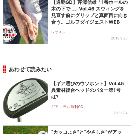
【通勤GD】芹澤信雄「1番ホールの
木の下で…」Vol.46 スウィングを
見直す前にグリップと真面目に向き
合う。ゴルフダイジェストWEB
レッスン
2019.9.23
あわせて読みたい
【ギア選びのウソホント】Vol.45
異素材複合ヘッドのパター第1号
は?
ギア コラム 週刊GD
2021.7.4
“カッコよさ”と“やさしさ”がアッ