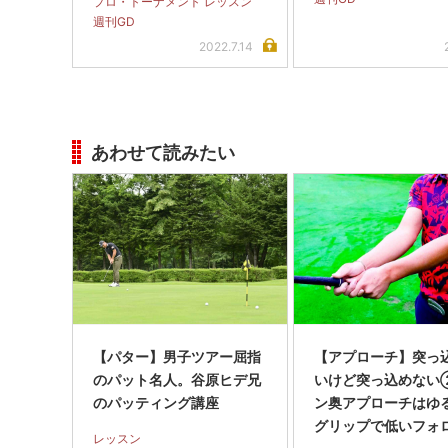
プロ・トーナメント レッスン
週刊GD
2022.7.14
あわせて読みたい
【パター】男子ツアー屈指
【アプローチ】突っ
のパット名人。谷原ヒデ兄
いけど突っ込めない
のパッティング講座
ン奥アプローチはゆ
グリップで低いフォ
レッスン