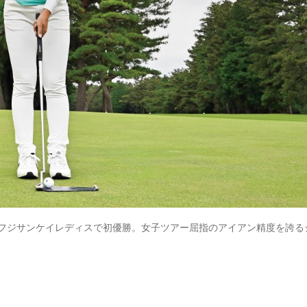
季フジサンケイレディスで初優勝。女子ツアー屈指のアイアン精度を誇る