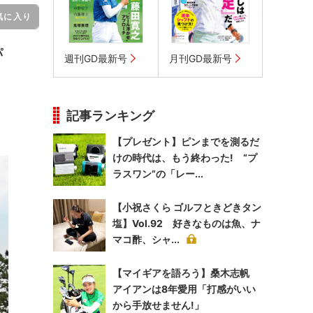
気に入り
パ
週刊GD最新号
月刊GD最新号
記事ランキング
【プレゼント】ピンまでを測るだ
けの時代は、もう終わった! “プ
ラスワン”の「レー...
【小祝さくら ゴルフときどきタン
塩】Vol.92 好きなものは魚、ナ
マコ酢、シャ...
【マイギアを語ろう】桑木志帆
アイアンは8年愛用「打感がいい
から手放せません!」