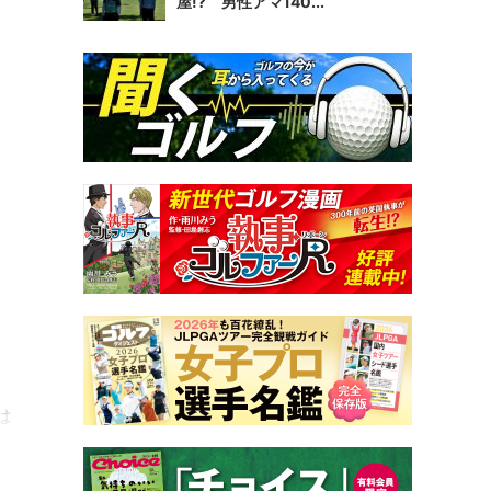
屋!? 男性アマ140...
は