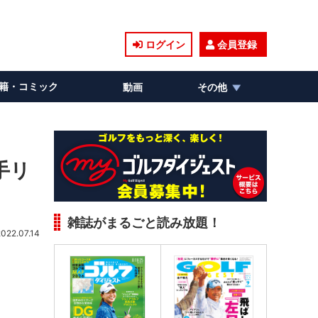
ログイン
会員登録
籍・コミック
動画
その他
手リ
雑誌がまるごと読み放題！
2022.07.14