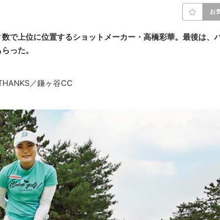
お
ィ数で上位に位置するショットメーカー・高橋彩華。最後は、
もらった。
ra THANKS／鎌ヶ谷CC