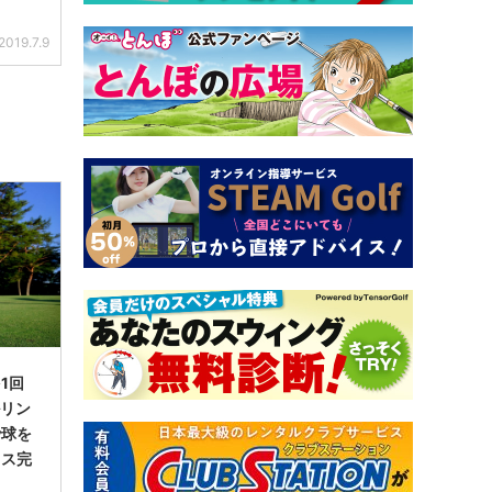
ジェス
2019.7.9
1回
ルリン
で球を
イス完