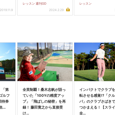
は強い ゴルフダイ
レッスン 週刊GD
レッスン
トWEB
2019.11.9
2024.2.29
】「第
全英制覇！桑木志帆が語っ
インパクトでクラブを
スゴルフ
ていた「100Yの精度アッ
転させる感覚!?「ク
招待券
プ」「飛ばしの秘密」を再
パ」のクラブさばき
名…
録！ 藤田寛之から直接受
つかまえる！【スラ
け…
全…