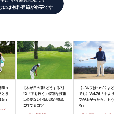
むには有料登録が必要です
講座＜
【木が目の前! どうする?】
【ゴルフはつづくよ
るとき
#2「下を抜く」特別な技術
でも】Vol.76「手よ
は足」
は必要ない! 低い球が簡単
ブが上がったら、も
に打てるコツ
る」
ッスン