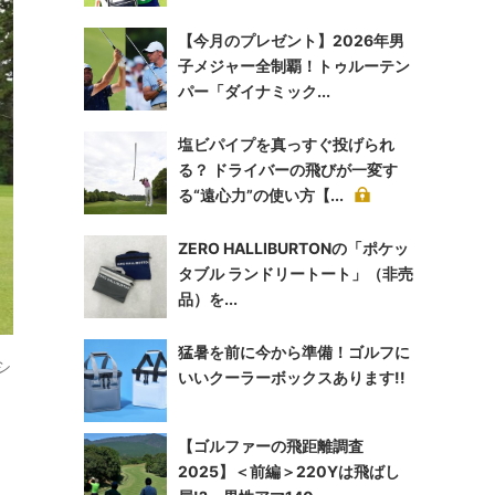
【今月のプレゼント】2026年男
子メジャー全制覇！トゥルーテン
パー「ダイナミック...
塩ビパイプを真っすぐ投げられ
る？ ドライバーの飛びが一変す
る“遠心力”の使い方【...
ZERO HALLIBURTONの「ポケッ
タブル ランドリートート」（非売
品）を...
猛暑を前に今から準備！ゴルフに
シ
いいクーラーボックスあります!!
【ゴルファーの飛距離調査
2025】＜前編＞220Yは飛ばし