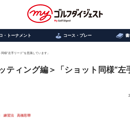
ロ・トーナメント
コース・プレー
書
同様“左手リード”を意識しています」
ッティング編＞「ショット同様“左
ロ
練習法
高橋彩華