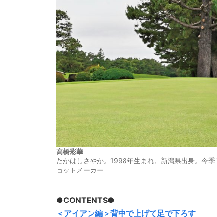
高橋彩華
たかはしさやか。1998年生まれ。新潟県出身。今
ョットメーカー
●CONTENTS●
＜アイアン編＞背中で上げて足で下ろす