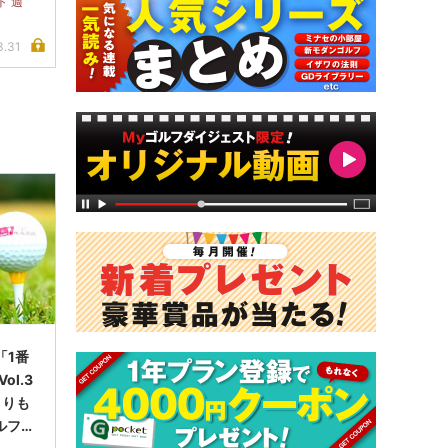
ト 週
3.31
「1番
l.3
よりも
ルフ