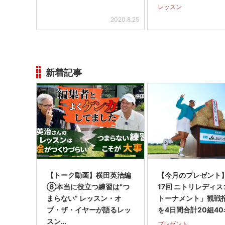
ルー
レッスン
2020.8.25
新着記事
【トーク動画】横田英治編
【今月のプレゼント
⑥本当に役立つ練習は“つ
17回 ニトリレディ
まらない” レッスン・オ
トーナメント」観戦
ブ・ザ・イヤーが語るレッ
を4日間合計20組40
スン…
プレゼント