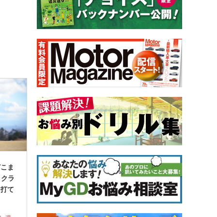
どこま
りクラ
う打て