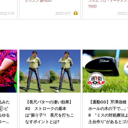
レッスン 週刊GD
コラム プロ・トーナメン
刊GD
2022.7.14
2022.9.17
2022.
込みた
【長尺パターの凄い効果】
【通勤GD】芹澤信雄
② ピ
#2 ストロークの基本
ホールの木の下で…」Vo
るゆる
は“振り子”! 長尺を打ちこ
8 “ミスの対処療法
ロース
なすポイントとは?
土台作り”があるとゴ