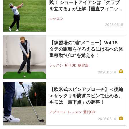
践！ ショートアイアンは「クラブ
を立てる」が正解【垂直フィニッシ
ュのス…
レッスン
2026.06.18
【練習場の“浦”メニュー】Vol.18
タテの距離をそろえるには右への体
重移動“ゼロ”を覚える！
レッスン
月刊GD
練習法
2026.06.14
【欧米式スピンアプローチ】＜後編
＞ザックリを防ぎスピンで止める。
キモは「最下点」の調整！
アプローチ
レッスン
週刊GD
2026.06.14