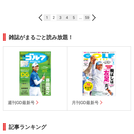
1
2
3
4
5
…
59
雑誌がまるごと読み放題！
週刊GD最新号
月刊GD最新号
記事ランキング