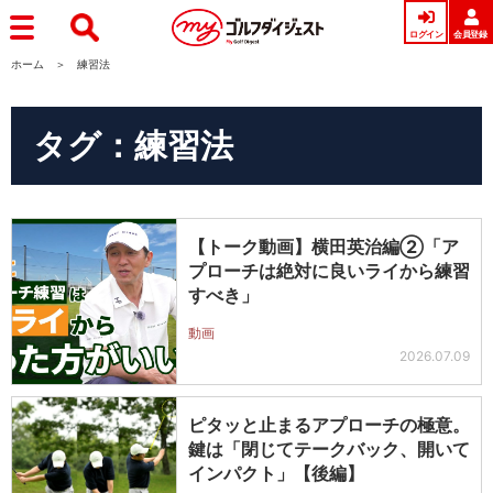
ログイン
会員登録
ホーム
練習法
タグ：練習法
【トーク動画】横田英治編②「ア
プローチは絶対に良いライから練習
すべき」
動画
2026.07.09
ピタッと止まるアプローチの極意。
鍵は「閉じてテークバック、開いて
インパクト」【後編】