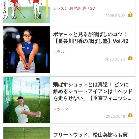
レッスン
練習法
週刊GD
2026.06.22
ボヤ～ッと見るが飛ばしのコツ！
【長谷川円香の飛ばし塾】Vol.42
コラム
2026.06.20
飛ばすショットとは真逆！ ピンに
絡めるショートアイアンは「ヘッド
を走らせない」【垂直フィニッシュ
のス…
レッスン
2026.06.18
フリートウッド、松山英樹らも実