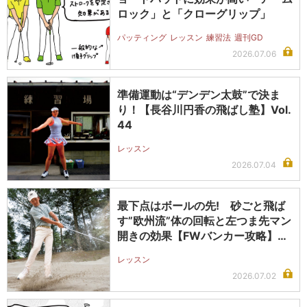
ロック」と「クローグリップ」
パッティング
レッスン
練習法
週刊GD
2026.07.06
準備運動は“デンデン太鼓”で決ま
り！【長谷川円香の飛ばし塾】Vol.
44
レッスン
2026.07.04
最下点はボールの先! 砂ごと飛ば
す”欧州流”体の回転と左つま先マン
開きの効果【FWバンカー攻略】＜
後…
レッスン
2026.07.02