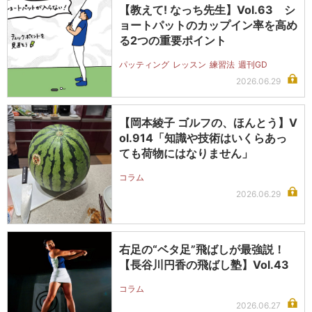
【教えて! なっち先生】Vol.63 シ
ョートパットのカップイン率を高め
る2つの重要ポイント
パッティング
レッスン
練習法
週刊GD
2026.06.29
【岡本綾子 ゴルフの、ほんとう】V
ol.914「知識や技術はいくらあっ
ても荷物にはなりません」
コラム
2026.06.29
右足の“ベタ足”飛ばしが最強説！
【長谷川円香の飛ばし塾】Vol.43
コラム
2026.06.27