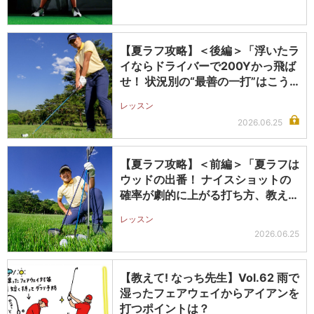
【夏ラフ攻略】＜後編＞「浮いたラ
イならドライバーで200Yかっ飛ば
せ！ 状況別の“最善の一打”はこう…
レッスン
2026.06.25
【夏ラフ攻略】＜前編＞「夏ラフは
ウッドの出番！ ナイスショットの
確率が劇的に上がる打ち方、教えま
す」
レッスン
2026.06.25
【教えて! なっち先生】Vol.62 雨で
湿ったフェアウェイからアイアンを
打つポイントは？