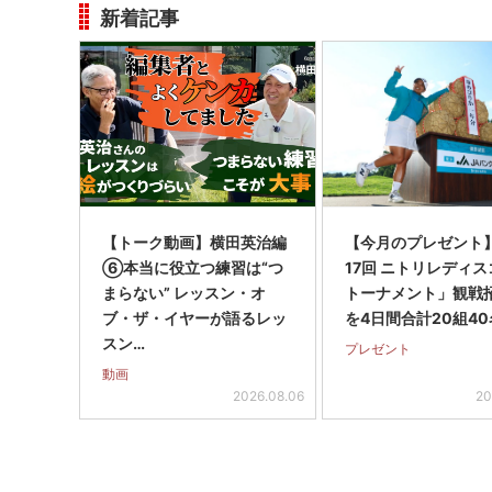
新着記事
【トーク動画】横田英治編
【今月のプレゼント
⑥本当に役立つ練習は“つ
17回 ニトリレディ
まらない” レッスン・オ
トーナメント」観戦
ブ・ザ・イヤーが語るレッ
を4日間合計20組40
スン…
プレゼント
動画
2026.08.06
20