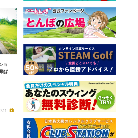
ショ
の飛ば
7.11