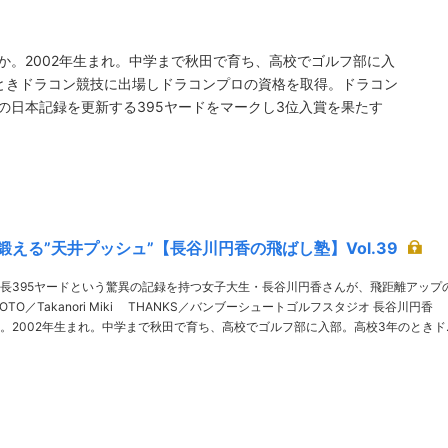
か。2002年生まれ。中学まで秋田で育ち、高校でゴルフ部に入
ときドラコン競技に出場しドラコンプロの資格を取得。ドラコン
の日本記録を更新する395ヤードをマークし3位入賞を果たす
鍛える”天井プッシュ”【長谷川円香の飛ばし塾】Vol.39
長395ヤードという驚異の記録を持つ女子大生・長谷川円香さんが、飛距離アップ
。2002年生まれ。中学まで秋田で育ち、高校でゴルフ部に入部。高校3年のときド
しドラコンプロの資格……