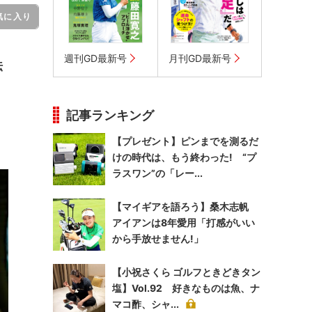
気に入り
週刊GD最新号
月刊GD最新号
伝
記事ランキング
【プレゼント】ピンまでを測るだ
けの時代は、もう終わった! “プ
ラスワン”の「レー...
【マイギアを語ろう】桑木志帆
アイアンは8年愛用「打感がいい
から手放せません!」
【小祝さくら ゴルフときどきタン
塩】Vol.92 好きなものは魚、ナ
マコ酢、シャ...