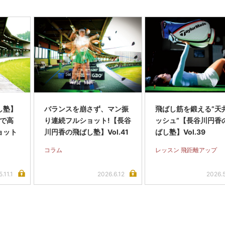
し塾】
バランスを崩さず、マン振
飛ばし筋を鍛える”天
”で高
り連続フルショット!【長谷
ッシュ”【長谷川円香
ョット
川円香の飛ばし塾】Vol.41
ばし塾】Vol.39
コラム
レッスン 飛距離アップ
.11.1
2026.6.12
2026.