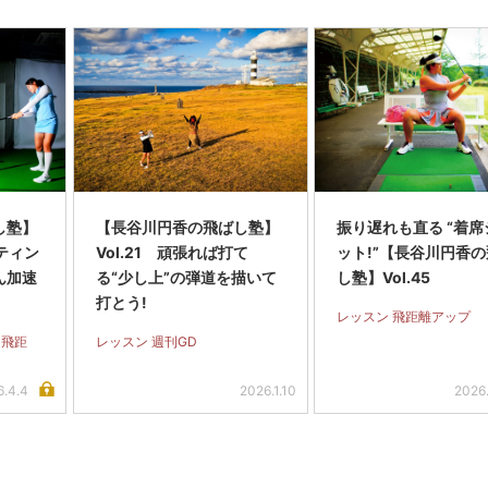
し塾】
【長谷川円香の飛ばし塾】
振り遅れも直る “着席
ッティン
Vol.21 頑張れば打て
ット!”【長谷川円香
ん加速
る“少し上”の弾道を描いて
し塾】Vol.45
打とう!
レッスン 飛距離アップ
 飛距
レッスン 週刊GD
6.4.4
2026.1.10
2026.