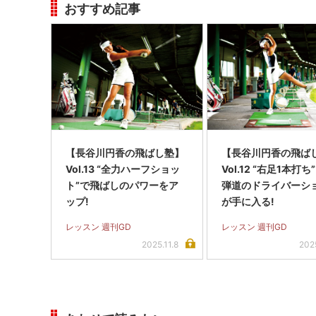
おすすめ記事
【長谷川円香の飛ばし塾】
【長谷川円香の飛ば
Vol.13 “全力ハーフショッ
Vol.12 “右足1本打ち
ト”で飛ばしのパワーをア
弾道のドライバーシ
ップ!
が手に入る!
レッスン 週刊GD
レッスン 週刊GD
2025.11.8
2025