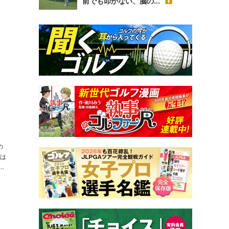
前でも叩かない、脳の...
の
ラ