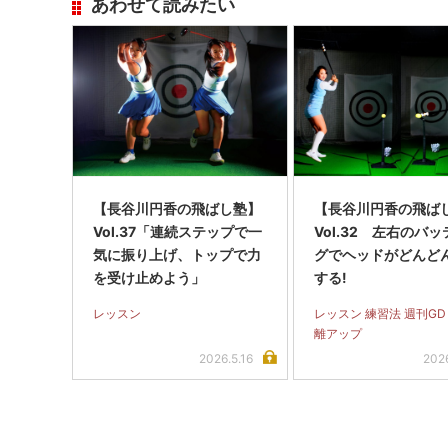
あわせて読みたい
【長谷川円香の飛ばし塾】
【長谷川円香の飛ば
Vol.37「連続ステップで一
Vol.32 左右のバ
気に振り上げ、トップで力
グでヘッドがどんど
を受け止めよう」
する!
レッスン
レッスン 練習法 週刊GD
離アップ
2026.5.16
202