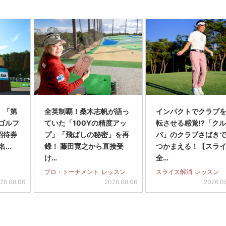
】「第
全英制覇！桑木志帆が語っ
インパクトでクラブを
スゴルフ
ていた「100Yの精度アッ
転させる感覚!?「ク
招待券
プ」「飛ばしの秘密」を再
パ」のクラブさばき
名…
録！ 藤田寛之から直接受
つかまえる！【スラ
け…
全…
プロ・トーナメント
レッスン
スライス解消
レッスン
26.08.06
2026.08.06
2026.0