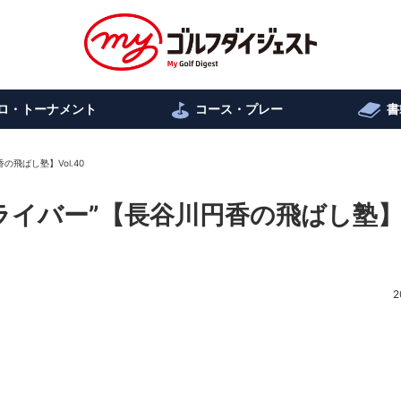
ロ・トーナメント
コース・プレー
書
飛ばし塾】Vol.40
ライバー”【長谷川円香の飛ばし塾】V
2