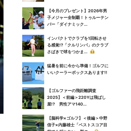
【今月のプレゼント】2026年男
子メジャー全制覇！トゥルーテン
パー「ダイナミック...
インパクトでクラブを1回転させ
る感覚!?「クルリンパ」のクラブ
さばきで球をつかま...
猛暑を前に今から準備！ゴルフに
いいクーラーボックスあります!!
【ゴルファーの飛距離調査
2025】＜前編＞220Yは飛ばし
屋!? 男性アマ140...
【脳科学×ゴルフ】＜後編＞中野
信子×内藤雄士「ベストスコア目