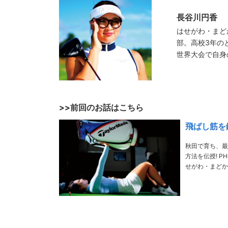
長谷川円香
はせがわ・まど
部。高校3年の
世界大会で自身
>>前回のお話はこちら
飛ばし筋を
秋田で育ち、最
方法を伝授! PHOTO／Takanori Miki THANKS／バンブーシュートゴルフスタジオ 長谷川円香 は
せがわ・まどか
コン競技に出場