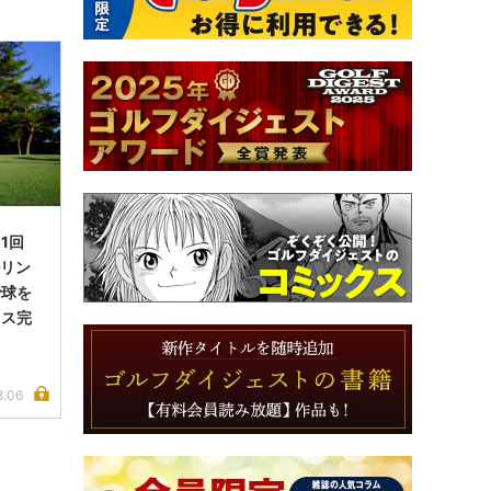
1回
ルリン
で球を
イス完
8.06