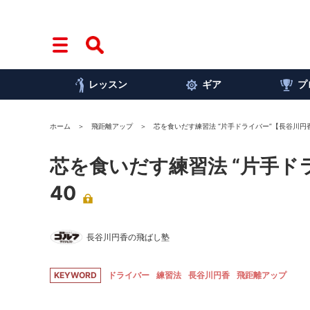
レッスン
ギア
プ
ホーム
飛距離アップ
芯を食いだす練習法 “片手ドライバー”【長谷川円香の
芯を食いだす練習法 “片手ド
40
長谷川円香の飛ばし塾
KEYWORD
ドライバー
練習法
長谷川円香
飛距離アップ