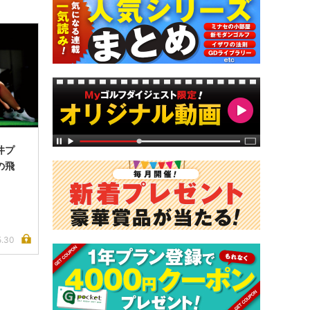
井プ
の飛
5.30