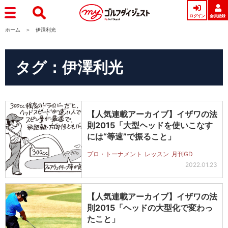
ログイン
会員登録
ホーム
伊澤利光
タグ：伊澤利光
【人気連載アーカイブ】イザワの法
則2015「大型ヘッドを使いこなす
には“等速”で振ること」
プロ・トーナメント
レッスン
月刊GD
2022.01.23
【人気連載アーカイブ】イザワの法
則2015「ヘッドの大型化で変わっ
たこと」