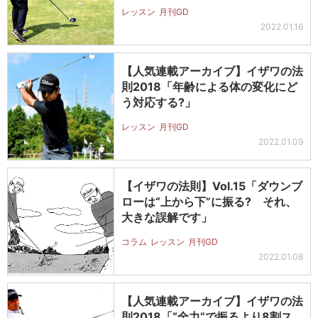
レッスン
月刊GD
2022.01.16
【人気連載アーカイブ】イザワの法
則2018「年齢による体の変化にど
う対応する?」
レッスン
月刊GD
2022.01.09
【イザワの法則】Vol.15「ダウンブ
ローは“上から下”に振る? それ、
大きな誤解です」
コラム
レッスン
月刊GD
2022.01.08
【人気連載アーカイブ】イザワの法
則2018「“全力”で振るより8割ス