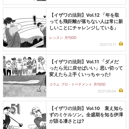
【イザワの法則】Vol.12 「年を取
っても飛距離が落ちない人は常に新
しいことにチャレンジしている」
レッスン
月刊GD
2021.10.11
【イザワの法則】Vol.11 「ダメだ
ったら元に戻せばいい」思い切って
変えたら上手くいっちゃった!
コラム
プロ・トーナメント
月刊GD
2021.09.04
【イザワの法則】Vol.10 衰え知ら
ずのミケルソン。全盛期を知る伊澤
が語る凄さとは?