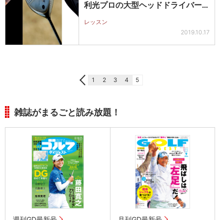
利光プロの大型ヘッドドライバー克
服…
レッスン
2019.10.17
1
2
3
4
5
雑誌がまるごと読み放題！
週刊GD最新号
月刊GD最新号