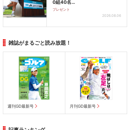
0組40名…
プレゼント
2026.08.06
雑誌がまるごと読み放題！
週刊GD最新号
月刊GD最新号
記事ランキング