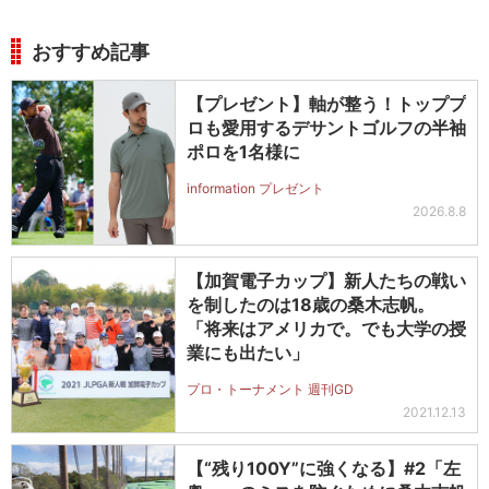
おすすめ記事
【プレゼント】軸が整う！トッププ
ロも愛用するデサントゴルフの半袖
ポロを1名様に
information プレゼント
2026.8.8
【加賀電子カップ】新人たちの戦い
を制したのは18歳の桑木志帆。
「将来はアメリカで。でも大学の授
業にも出たい」
プロ・トーナメント 週刊GD
2021.12.13
【“残り100Y”に強くなる】#2「左