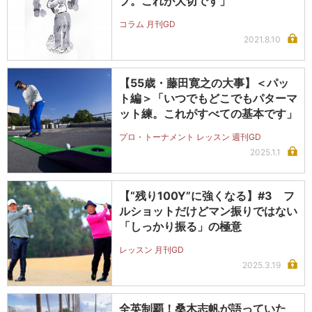
プ。これが大切です」
コラム 月刊GD
2021.8.10
【55歳・藤田寛之の大事】＜パッ
ト編＞「いつでもどこでもパターマ
ット練。これがすべての基本です」
プロ・トーナメント レッスン 週刊GD
2025.1.1
【“残り100Y”に強くなる】#3 フ
ルショットだけどマン振りではない
「しっかり振る」の極意
レッスン 月刊GD
2025.3.19
全英制覇！桑木志帆が語っていた