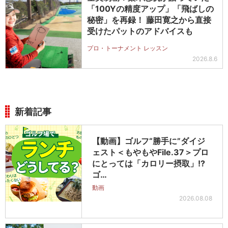
「100Yの精度アップ」「飛ばしの
秘密」を再録！ 藤田寛之から直接
受けたパットのアドバイスも
プロ・トーナメント レッスン
2026.8.6
新着記事
【動画】ゴルフ“勝手に”ダイジ
ェスト＜もやもやFile.37＞プロ
にとっては「カロリー摂取」!?
ゴ…
動画
2026.08.08