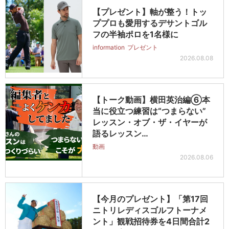
【プレゼント】軸が整う！トッ
ププロも愛用するデサントゴル
フの半袖ポロを1名様に
information
プレゼント
2026.08.08
【トーク動画】横田英治編⑥本
当に役立つ練習は“つまらない”
レッスン・オブ・ザ・イヤーが
語るレッスン…
動画
2026.08.06
【今月のプレゼント】「第17回
ニトリレディスゴルフトーナメ
ント」観戦招待券を4日間合計2