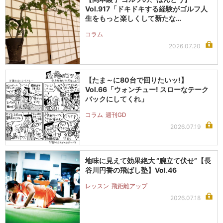
Vol.917「ドキドキする経験がゴルフ人
生をもっと楽しくして新たな…
コラム
2026.07.20
【たま～に80台で回りたいッ!】
Vol.66「ウォンチュー! スローなテーク
バックにしてくれ」
コラム
週刊GD
2026.07.19
地味に見えて効果絶大 “腕立て伏せ”【長
谷川円香の飛ばし塾】Vol.46
レッスン
飛距離アップ
2026.07.18