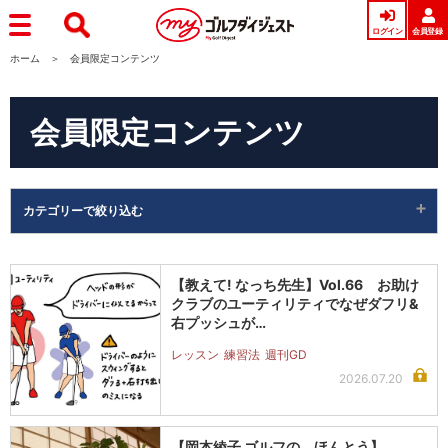
ログイン
会員登録
ホーム
会員限定コンテンツ
会員限定コンテンツ
カテゴリーで絞り込む
すべてのカテゴリー
【教えて! なっち先生】Vol.66 お助け
レッスン
クラブのユーティリティでなぜダフリ&
右プッシュが…
ギア
レッスン
練習法
週刊GD
プロ・トーナメント
2026.07.20
【岡本綾子 ゴルフの、ほんとう】