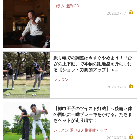
コラム
週刊GD
2026.07.17
振り幅での調整は今すぐやめよう！「ひ
ざの上下動」で本物の距離感を身につけ
る【ショット力劇的アップ】＜…
レッスン
2026.07.16
【雑巾王子のツイスト打法】＜後編＞体
の回転に一瞬ブレーキをかける。たちま
ちヘッドが走り出す！
レッスン
週刊GD
飛距離アップ
2026.07.16