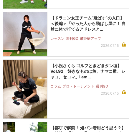
【ドラコン女王チーム“飛ばす”の入口】
＜後編＞「やった人から飛ばし屋に！ 自
然に体で打てるアドレスと…
レッスン
週刊GD
飛距離アップ
2026.07.15
【小祝さくら ゴルフときどきタン塩】
Vol.92 好きなものは魚、ナマコ酢、シ
ャコ、セコマ。I am…
コラム
プロ・トーナメント
週刊GD
2026.07.15
【都庁で解禁！ 短パン着用どう思う？】