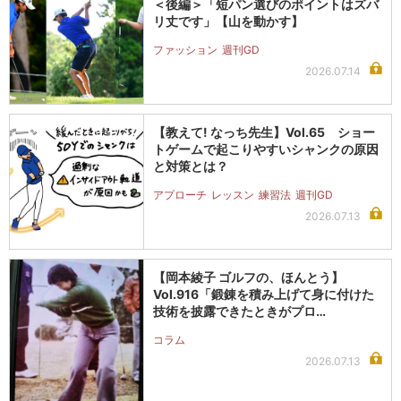
＜後編＞「短パン選びのポイントはズバ
リ丈です」【山を動かす】
ファッション
週刊GD
2026.07.14
【教えて! なっち先生】Vol.65 ショー
トゲームで起こりやすいシャンクの原因
と対策とは？
アプローチ
レッスン
練習法
週刊GD
2026.07.13
【岡本綾子 ゴルフの、ほんとう】
Vol.916「鍛錬を積み上げて身に付けた
技術を披露できたときがプロ…
コラム
2026.07.13