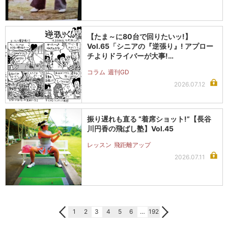
【たま～に80台で回りたいッ!】
Vol.65「シニアの『逆張り』! アプロー
チよりドライバーが大事!…
コラム
週刊GD
2026.07.12
振り遅れも直る “着席ショット!”【長谷
川円香の飛ばし塾】Vol.45
レッスン
飛距離アップ
2026.07.11
1
2
3
4
5
6
…
192