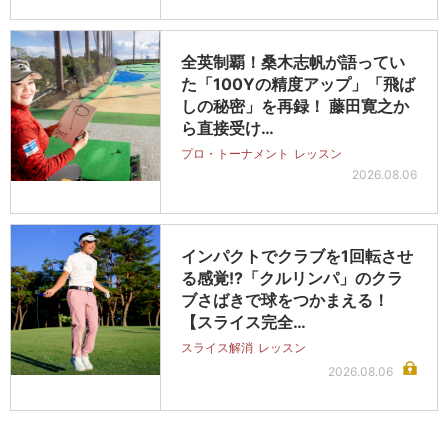
全英制覇！桑木志帆が語ってい
た「100Yの精度アップ」「飛ば
しの秘密」を再録！ 藤田寛之か
ら直接受け…
プロ・トーナメント
レッスン
2026.08.06
インパクトでクラブを1回転させ
る感覚!?「クルリンパ」のクラ
ブさばきで球をつかまえる！
【スライス完全…
スライス解消
レッスン
2026.08.06