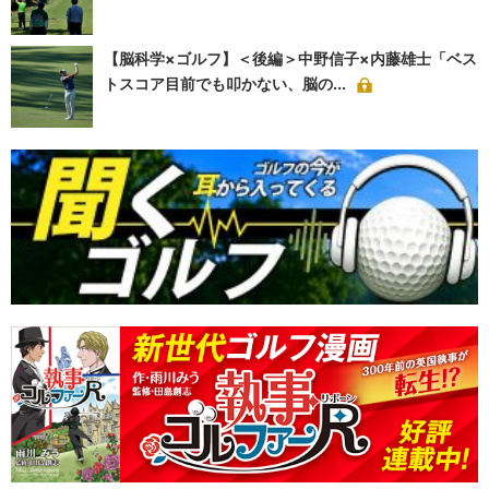
【脳科学×ゴルフ】＜後編＞中野信子×内藤雄士「ベス
トスコア目前でも叩かない、脳の...