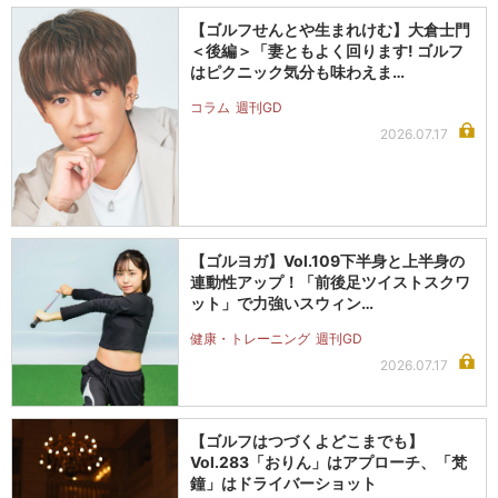
【ゴルフせんとや生まれけむ】大倉士門
＜後編＞「妻ともよく回ります! ゴルフ
はピクニック気分も味わえま…
コラム
週刊GD
2026.07.17
【ゴルヨガ】Vol.109下半身と上半身の
連動性アップ！「前後足ツイストスクワ
ット」で力強いスウィン…
健康・トレーニング
週刊GD
2026.07.17
【ゴルフはつづくよどこまでも】
Vol.283「おりん」はアプローチ、「梵
鐘」はドライバーショット