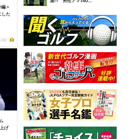
屋!? 男性アマ140...
外編＞
にした
6.30
ム
上げ