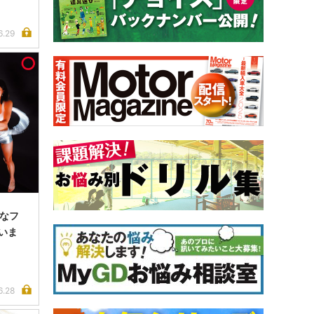
6.29
きなフ
いま
6.28