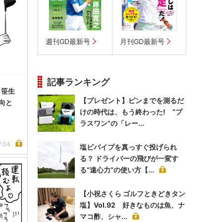
週刊GD最新号
月刊GD最新号
記事ランキング
 笹生
【プレゼント】ピンまでを測るだ
向と
けの時代は、もう終わった! “プ
ラスワン”の「レー...
7.04
塩ビパイプを真っすぐ投げられ
る？ ドライバーの飛びが一変す
る“遠心力”の使い方【...
【小祝さくら ゴルフときどきタン
塩】Vol.92 好きなものは魚、ナ
マコ酢、シャ...