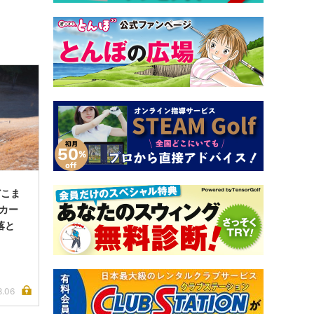
どこま
ンカー
落と
8.06