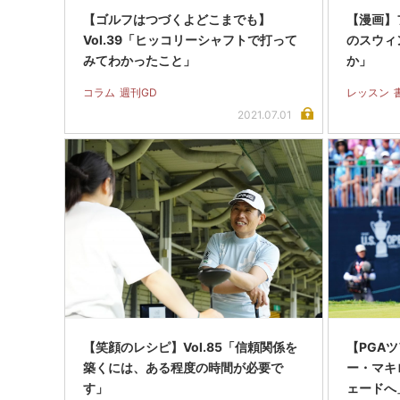
【ゴルフはつづくよどこまでも】
【漫画】フ
Vol.39「ヒッコリーシャフトで打って
のスウィ
みてわかったこと」
か」
コラム
週刊GD
レッスン
2021.07.01
【笑顔のレシピ】Vol.85「信頼関係を
【PGAツ
築くには、ある程度の時間が必要で
ー・マキ
す」
ェードへ