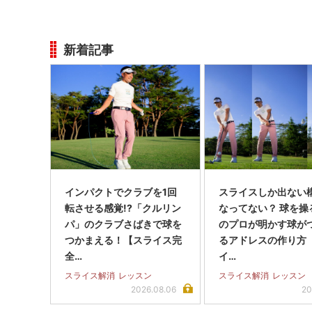
新着記事
インパクトでクラブを1回
スライスしか出ない
転させる感覚!?「クルリン
なってない？ 球を操
パ」のクラブさばきで球を
のプロが明かす球が
つかまえる！【スライス完
るアドレスの作り方
全…
イ…
スライス解消
レッスン
スライス解消
レッスン
2026.08.06
20