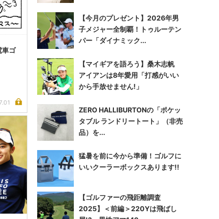
【今月のプレゼント】2026年男
子メジャー全制覇！トゥルーテン
パー「ダイナミック...
電車ゴ
【マイギアを語ろう】桑木志帆
アイアンは8年愛用「打感がいい
から手放せません!」
7.01
ZERO HALLIBURTONの「ポケッ
タブル ランドリートート」（非売
品）を...
猛暑を前に今から準備！ゴルフに
いいクーラーボックスあります!!
【ゴルファーの飛距離調査
2025】＜前編＞220Yは飛ばし