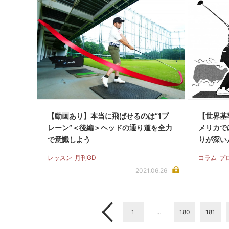
【動画あり】本当に飛ばせるのは“1プ
【世界基準
レーン”＜後編＞ヘッドの通り道を全力
メリカで
で意識しよう
りが深い
レッスン
月刊GD
コラム
プ
2021.06.26
1
…
180
181