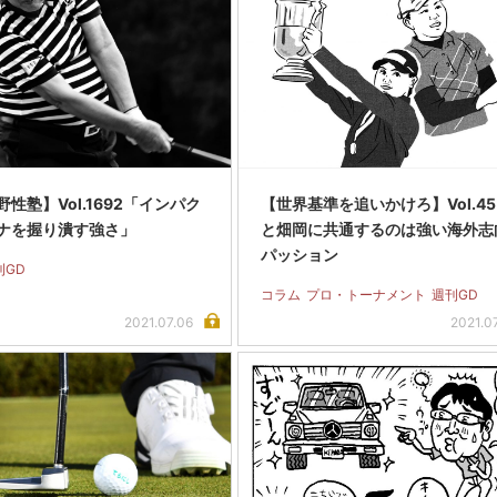
性塾】Vol.1692「インパク
【世界基準を追いかけろ】Vol.45
ナを握り潰す強さ」
と畑岡に共通するのは強い海外志
パッション
刊GD
コラム
プロ・トーナメント
週刊GD
2021.07.06
2021.0