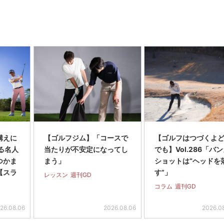
構えに
【ゴルフジム】「コースで
【ゴルフはつづくよ
る名人
当たりが不安定になってし
でも】Vol.286「バ
つかま
まう」
ショットは“ヘッドを
【スラ
す”」
レッスン
週刊GD
コラム
週刊GD
26.08.06
2026.08.06
2026.0