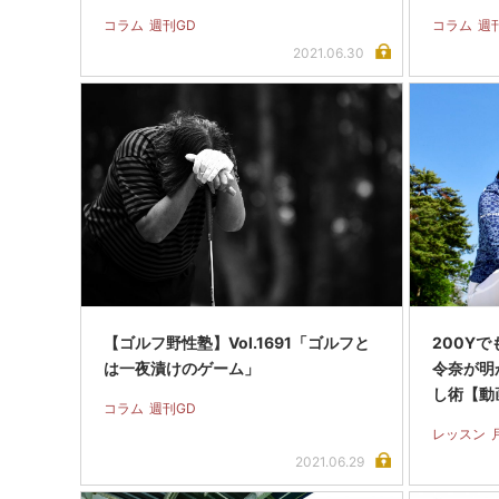
コラム
週刊GD
コラム
週
2021.06.30
【ゴルフ野性塾】Vol.1691「ゴルフと
200Y
は一夜漬けのゲーム」
令奈が明
し術【動
コラム
週刊GD
レッスン
2021.06.29