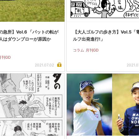
急所】Vol.6 「パットの転が
【大人ゴルフの歩き方】Vol.5「
人はダウンブローが原因か
ルフ出発進行!」
コラム
月刊GD
月刊GD
2021.07.02
2021.0