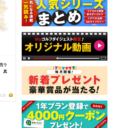
西ラ
 真
6.25