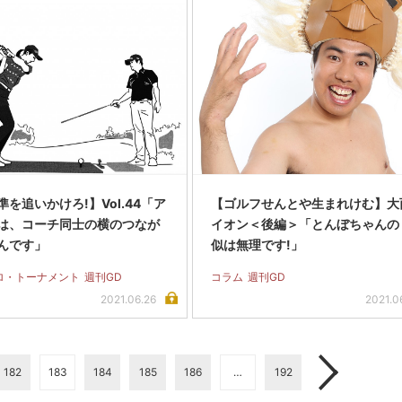
を追いかけろ!】Vol.44「ア
【ゴルフせんとや生まれけむ】大
は、コーチ同士の横のつなが
イオン＜後編＞「とんぼちゃんの
んです」
似は無理です!」
ロ・トーナメント
週刊GD
コラム
週刊GD
2021.06.26
2021.0
182
183
184
185
186
…
192