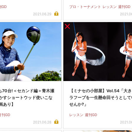
刊GD
プロ・トーナメント
レッスン
週刊GD
2021.06.29
2021.0
でも70台!＜セカンド編＞青木瀬
【ミナセの小部屋】Vol.54「大
かすショートウッド使いこな
ラフープを一生懸命回そうとして
画あり】
せんか?」
月刊GD
レッスン
週刊GD
2021.06.28
2021.0