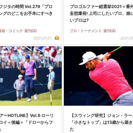
ジタの時間 Vol.279「プロ
プロゴルファー総選挙2021＜番
ングのどこをお手本にすべき
妄想爆発! 上司にしたいプロ、娘
いプロは?
書籍・コミック
週刊GD
プロ・トーナメント
週刊GD
2021.07.01
2021.0
アーHOTLINE】Vol.6 ローリ
【スウィング研究】ジョン・ラー
ロイ＜後編＞「ドローからフ
「小さなトップ」は13歳から築き
」
た