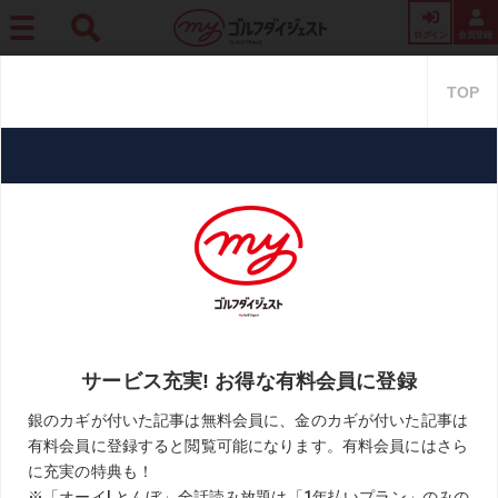
ログイン
会員登録
ホーム
レッスン
2時間で30Yアップ! 城彰二さんが300Y超えを果たした目ウロコレ
ッスンをレポート【動画あり】
2時間で30Yアップ! 城彰二さん
が300Y超えを果たした目ウロコ
レッスンをレポート【動画あ
り】
2021.08.16
週刊ゴルフダイジェスト
KEYWORD
スウィング
ドライバー
ドラコン
リズム
城彰二
振り子
松本一誠
飛距離アップ