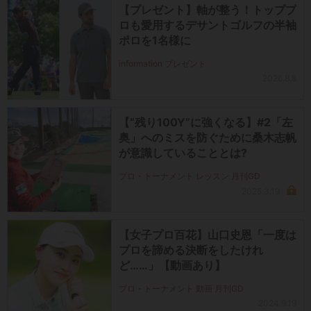
【プレゼント】軸が整う！トッププ
ロも愛用するデサントゴルフの半袖
ポロを1名様に
information プレゼント
2026.8.8
【“残り100Y”に強くなる】#2「左
奥」へのミスを防ぐために桑木志帆
が意識していることとは?
プロ・トーナメント レッスン 月刊GD
2025.3.19
【女子プロ百花】山口史恩「一度は
プロを諦める決断をしたけれ
ど……」【動画あり】
プロ・トーナメント 動画 月刊GD
2024.9.19