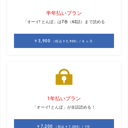
松本
5月のドラコンの試合、すごかったですね。僕も会場
で観戦していたので、城さんが275ヤード飛ばして、エキ
シビションマッチで優勝するシーンをしっかりと目撃しま
した。
城
いや～、たまたまですよ。飛ばしにはもともと興味が
あって出場したんですが、プロの異次元の飛びを見て、ド
ラコンにますます興味が湧いてきました。
松本
今日はどうすればもっと速くクラブを振れて、飛距
離アップできるかをお教えします。
城
それは、すごく楽しみです。
松本
まずは、力の使い方です。ゴルフスウィングは振り
子と同じで、いかに振り子を効率的に動かせるかがカギな