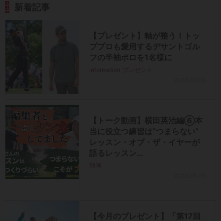
新着記事
【プレゼント】軸が整う！トッ
ププロも愛用するデサントゴル
フの半袖ポロを1名様に
information
プレゼント
2026.08.08
【トーク動画】横田英治編⑥本
当に役立つ練習は“つまらない”
レッスン・オブ・ザ・イヤーが
語るレッスン…
動画
2026.08.06
【今月のプレゼント】「第17回