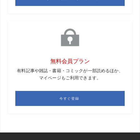
んです。
城
なるほど。
松本
振り子を大きく振ろうとしたら、どのタイミングで
力を加えるでしょうか?
城
そうですね～。振り子が下り始めたところでしょう
ね。
松本
そうです。ゴルフスウィングもまったく同じで、飛
ばしのプロは絶対にこの法則を守っています。切り返しか
ら落下しようするクラブを後押しするように力を加えて、
ヘッドを加速させているんです。クラブが上がりきる前に
振り下ろすと、上向きの力と下向きの力が相殺されて、速
く振ることができなくなってしまいます。