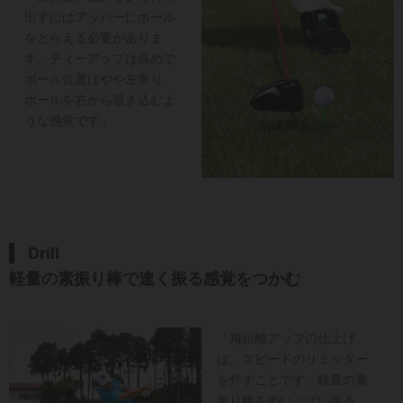
出すにはアッパーにボール
をとらえる必要がありま
す。ティーアップは高めで
ボール位置はやや左寄り。
ボールを右から覗き込むよ
うな感覚です」
Drill
軽量の素振り棒で速く振る感覚をつかむ
「飛距離アップの仕上げ
は、スピードのリミッター
を外すことです。軽量の素
振り棒をめいっぱい振る