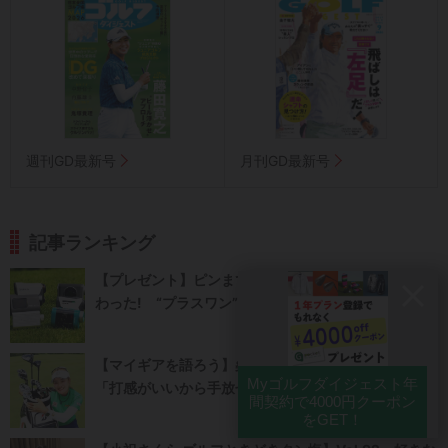
週刊GD最新号
月刊GD最新号
記事ランキング
【プレゼント】ピンまでを測るだけの時代は、もう終
わった! “プラスワン”の「レー...
【マイギアを語ろう】桑木志帆 アイアンは8年愛用
「打感がいいから手放せません!」