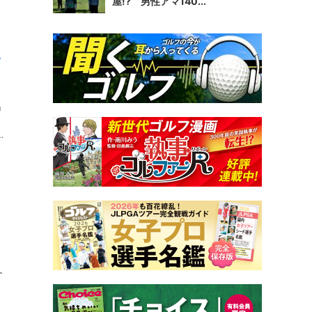
屋!? 男性アマ140...
前
」
。
す