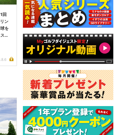
1回
ルリン
で球を
イス完
.8.6