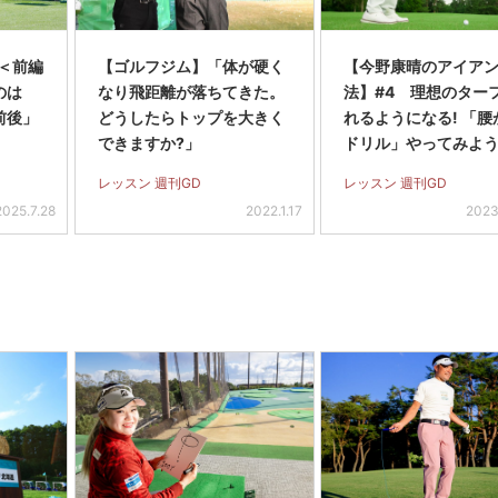
＜前編
【ゴルフジム】「体が硬く
【今野康晴のアイア
のは
なり飛距離が落ちてきた。
法】#4 理想のター
前後」
どうしたらトップを大きく
れるようになる! 「腰
できますか?」
ドリル」やってみよ
レッスン 週刊GD
レッスン 週刊GD
2025.7.28
2022.1.17
2023