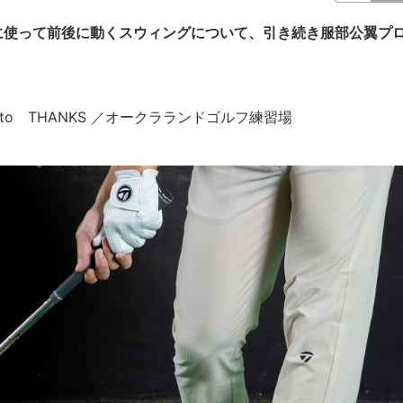
に使って前後に動くスウィングについて、引き続き服部公翼プ
o Iwamoto THANKS ／オークラランドゴルフ練習場