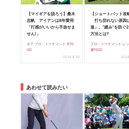
【マイギアを語ろう】桑木
【ショートパット攻略
志帆 アイアンは8年愛用
打ち切れない原因
「打感がいいから手放せま
速」。“緩み”を防ぐ
せん!」
方法とは?
ギア プロ・トーナメント 月刊
プロ・トーナメント レ
GD
週刊GD
2024.8.30
2024
あわせて読みたい