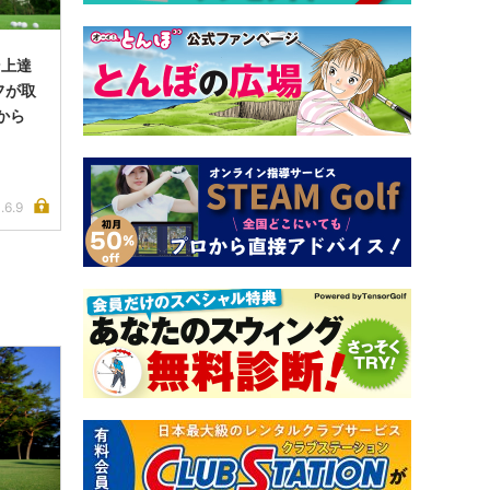
ン上達
フが取
から
う
.6.9