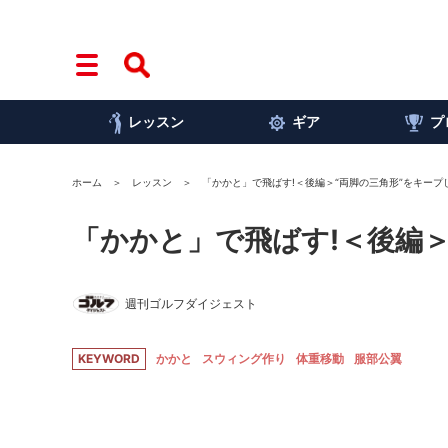
レッスン
ギア
プ
ホーム
レッスン
「かかと」で飛ばす!＜後編＞“両脚の三角形”をキープ
「かかと」で飛ばす!＜後編＞
週刊ゴルフダイジェスト
KEYWORD
かかと
スウィング作り
体重移動
服部公翼