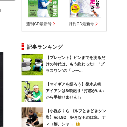
ロ
週刊GD最新号
月刊GD最新号
記事ランキング
【プレゼント】ピンまでを測るだ
けの時代は、もう終わった! “プ
ラスワン”の「レー...
【マイギアを語ろう】桑木志帆
アイアンは8年愛用「打感がいい
から手放せません!」
【小祝さくら ゴルフときどきタン
塩】Vol.92 好きなものは魚、ナ
マコ酢、シャ...