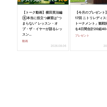
【トーク動画】横田英治編
【今月のプレゼント
⑥本当に役立つ練習は“つ
17回 ニトリレディ
まらない” レッスン・オ
トーナメント」観戦
ブ・ザ・イヤーが語るレッ
を4日間合計20組40
スン…
プレゼント
動画
2026.08.06
20