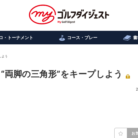
ロ・トーナメント
コース・プレー
書
しよう
“両脚の三角形”をキープしよう
2
お