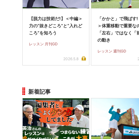
【脱力は技術だ!】＜中編＞
「かかと」で飛ばす!
力の“抜きどころ”と“入れど
＞体重移動で重要な
ころ”を知ろう
「左右」ではなく「
の動き
レッスン 月刊GD
レッスン 週刊GD
2026.5.8
新着記事