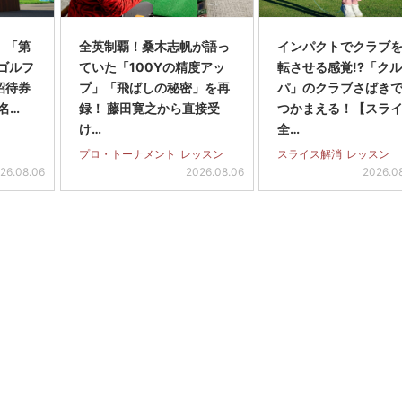
】「第
全英制覇！桑木志帆が語っ
インパクトでクラブを
スゴルフ
ていた「100Yの精度アッ
転させる感覚!?「ク
招待券
プ」「飛ばしの秘密」を再
パ」のクラブさばき
名…
録！ 藤田寛之から直接受
つかまえる！【スラ
け…
全…
プロ・トーナメント
レッスン
スライス解消
レッスン
26.08.06
2026.08.06
2026.0