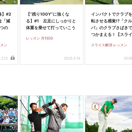
】#2
【“残り100Y”に強くな
インパクトでクラブを
は「減
る】#1 左足にしっかりと
転させる感覚!?「ク
2つの
体重を乗せて打っていこう
パ」のクラブさばき
つかまえる！【スラ
レッスン 月刊GD
全撲滅】＜後編＞
ッスン
スライス解消 レッスン
.2.12
2025.3.19
2026