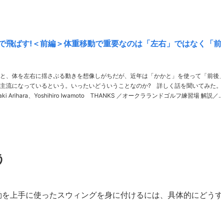
で飛ばす!＜前編＞体重移動で重要なのは「左右」ではなく「
と、体を左右に揺さぶる動きを想像しがちだが、近年は「かかと」を使って「前後
主流になっているという。いったいどういうことなのか? 詳しく話を聞いてみた
aki Arihara、Yoshihiro Iwamoto THANKS ／オークラランドゴルフ練習場 解説／服
3年生ま……
う
動を上手に使ったスウィングを身に付けるには、具体的にどう