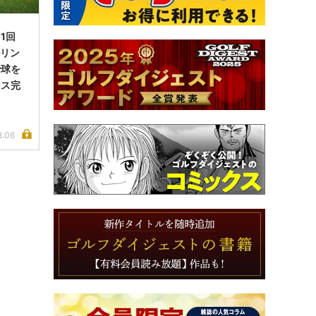
1回
ルリン
で球を
イス完
8.06