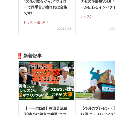
“火花が散るぐらい”フォロ
ナセの小部屋Vol.6
ーで両手首が擦れれば合格
ーが伝わるインパク
です!
レッスン
レッスン 週刊GD
2021.2.24
202
新着記事
【トーク動画】横田英治編
【今月のプレゼント
⑥本当に役立つ練習は“つ
17回 ニトリレディ