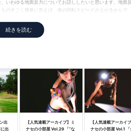
性、いわゆる地面反力についてお話ししたいと思います。地面
、ものすごく簡単に言えば、体の回転スピードが上がるからで
続きを読む
ン出
【人気連載アーカイブ】ミ
【人気連載アーカイ
右に出
ナセの小部屋 Vol.29 「“な
ナセの小部屋 Vol.1 