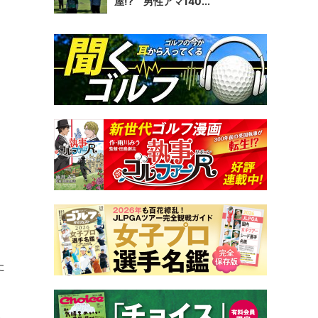
屋!? 男性アマ140...
た