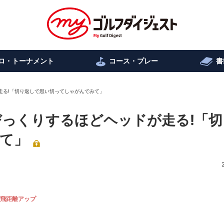
ロ・トーナメント
コース・プレー
書
が走る!「切り返しで思い切ってしゃがんでみて」
9 びっくりするほどヘッドが走る!「
て」
飛距離アップ