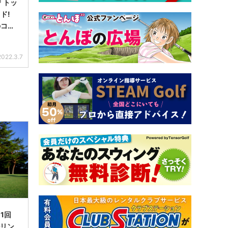
5「トッ
ド!
のコ
2022.3.7
1回
ルリン