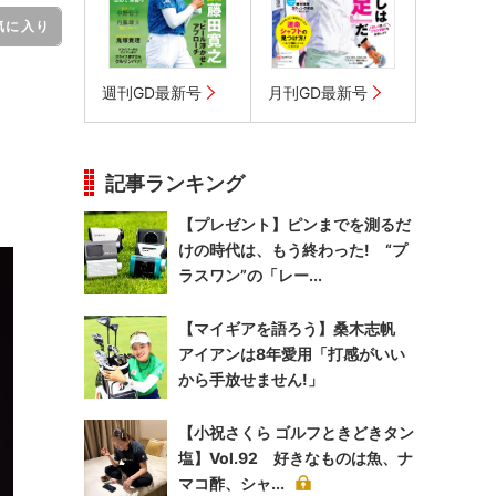
気に入り
週刊GD最新号
月刊GD最新号
回
記事ランキング
【プレゼント】ピンまでを測るだ
けの時代は、もう終わった! “プ
ラスワン”の「レー...
【マイギアを語ろう】桑木志帆
アイアンは8年愛用「打感がいい
から手放せません!」
【小祝さくら ゴルフときどきタン
塩】Vol.92 好きなものは魚、ナ
マコ酢、シャ...