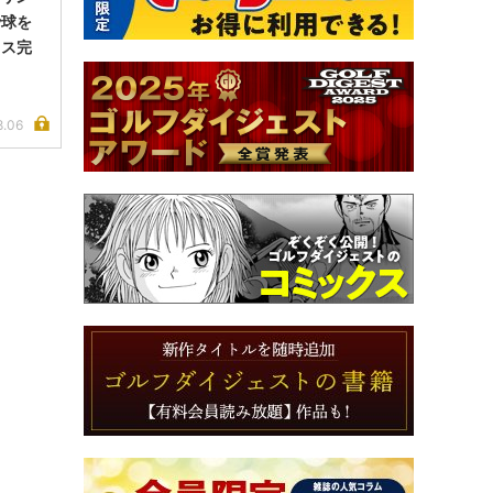
で球を
イス完
8.06