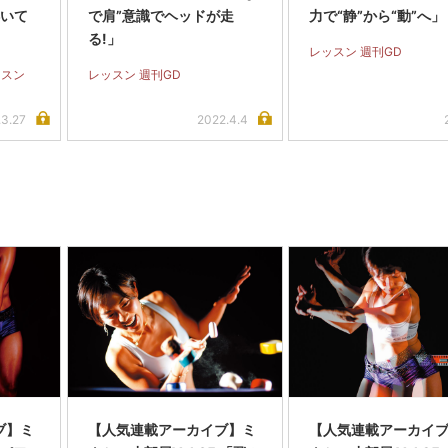
浮いて
で肩”意識でヘッドが走
力で“静”から“動”へ」
る!」
レッスン 週刊GD
ッスン
レッスン 週刊GD
.3.27
2022.4.4
ブ】ミ
【人気連載アーカイブ】ミ
【人気連載アーカイ