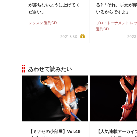
が落ちないように上げてく
る?「それ、手元が
ださい」
いるからですよ」
レッスン 週刊GD
プロ・トーナメント レ
週刊GD
2021.8.30
2023
あわせて読みたい
【ミナセの小部屋】Vol.46
【人気連載アーカイ