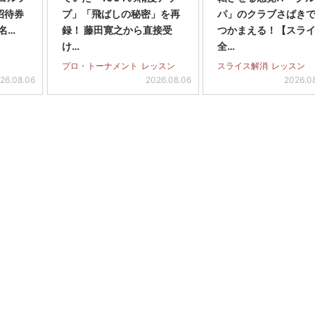
招待券
プ」「飛ばしの秘密」を再
パ」のクラブさばき
名…
録！ 藤田寛之から直接受
つかまえる！【スラ
け…
全…
プロ・トーナメント
レッスン
スライス解消
レッスン
26.08.06
2026.08.06
2026.0