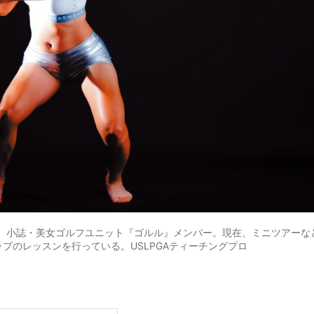
身。小誌・美女ゴルフユニット『ゴルル』メンバー。現在、ミニツアーな
プのレッスンを行っている。USLPGAティーチングプロ