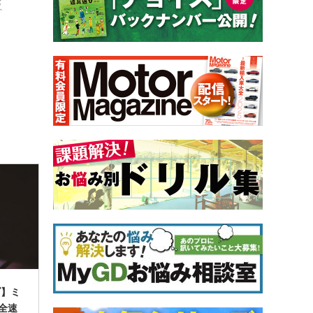
反
ブ】ミ
「全速