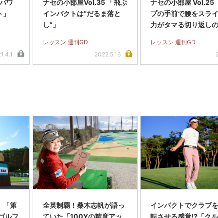
「パワ
ナセの小部屋Vol.35 「飛ぶ
ナセの小部屋 Vol.2
ト」
インパクトは“だるま落と
プの手前で腰をスライ
し”」
力がタマる切り返し
ツ」
レッスン 週刊GD
レッスン 週刊GD
1.4.1
2022.5.16
】「第
全英制覇！桑木志帆が語っ
インパクトでクラブを
スゴルフ
ていた「100Yの精度アッ
転させる感覚!?「ク