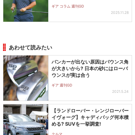
ギア コラム 週刊GD
2025.11.28
あわせて読みたい
バンカーが出ない原因はバウンス角
が大きいから? 日本の砂にはローバ
ウンスが実は合う
ギア 週刊GD
2021.5.24
【ランドローバー・レンジローバー
イヴォーグ】キャディバッグ何本積
める? SUVを一挙調査!
クルマ