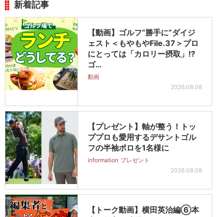
新着記事
【動画】ゴルフ“勝手に”ダイジ
ェスト＜もやもやFile.37＞プロ
にとっては「カロリー摂取」!?
ゴ…
動画
2026.08.08
【プレゼント】軸が整う！トッ
ププロも愛用するデサントゴル
フの半袖ポロを1名様に
information
プレゼント
2026.08.08
【トーク動画】横田英治編⑥本