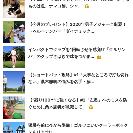
ものは魚、ナマコ酢、シャ...
【今月のプレゼント】2026年男子メジャー全制覇！
トゥルーテンパー「ダイナミック...
インパクトでクラブを1回転させる感覚!?「クルリン
パ」のクラブさばきで球をつかま...
【ショートパット攻略】#1「大事なところで打ち切れ
ない」桑木志帆の悩みを名手・藤...
【“残り100Y”に強くなる】#2「左奥」へのミスを防
ぐために桑木志帆が意識して...
猛暑を前に今から準備！ゴルフにいいクーラーボック
スあります!!