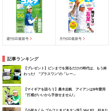
週刊GD最新号
月刊GD最新号
記事ランキング
【プレゼント】ピンまでを測るだけの時代は、もう終
わった! “プラスワン”の「レー...
【マイギアを語ろう】桑木志帆 アイアンは8年愛用
「打感がいいから手放せません!」
【小祝さくら ゴルフときどきタン塩】Vol.92 好きな