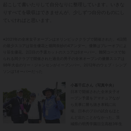
起こして書いたりして自分なりに整理しています。いきな
りすべてを吸収はできませんが、少しずつ自分のものにし
ていければと思います。
※2021年の全米女子オープンはオリンピッククラブで開催された。4日間
の最少スコアは笹生優花と畑岡奈紗の4アンダー。優勝はプレーオフによ
り笹生優花。2日目の予選カットのスコアは6オーバー。難関コースで知
られる同クラブで開催された過去の男子の全米オープンの優勝スコアは
98年大会のリー・ジャンセンがイーブンパー。2012年のウェブ・シンプ
ソンは1オーバーだった
小暮千広さん（写真中央）
日本で開催された全米女子オ
ープン予選をアマチュアなが
ら見事に勝ち抜き本戦に出
場。日本のプロの試合もほと
んど出たことがなかった。茨
城県の明秀学園日立高校3年生