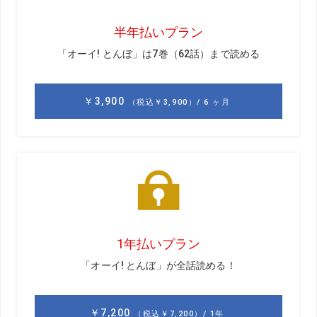
前回のお話はこちら
GD
今回、全米女子オープンに帯同してみて、日米の力の
差は感じましたか。
黒宮
アメリカの女子ツアーのトップ選手と日本のトップ
選手は変わらないと思いますが、下位の選手の差の開きを
感じました。カットラインが「+6」（※）だったんです
よ。僕は「+9」ぐらいかなと思っていたので、これは下位
のレベルが相当高いなと思いましたね。