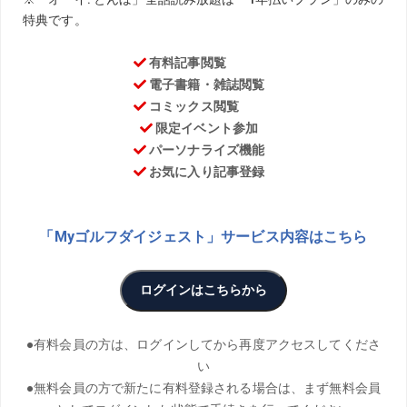
TEXT／Masaaki Furuya ILLUST／Koji Watanabe
松山英樹のコーチを務める目澤秀憲、松田鈴英のコーチを
務める黒宮幹仁。新進気鋭の2人のコーチが、ゴルフの最先
端を語る当連載。
今回も前回に引き続き、全米女子オープ
ンにアマチュアとして出場した小暮千広さん、そのコーチ
として帯同した黒宮幹仁、同じく帯同した橋本真和パッテ
ィングコーチの3人に、現地で感じたことを話してもらっ
た。