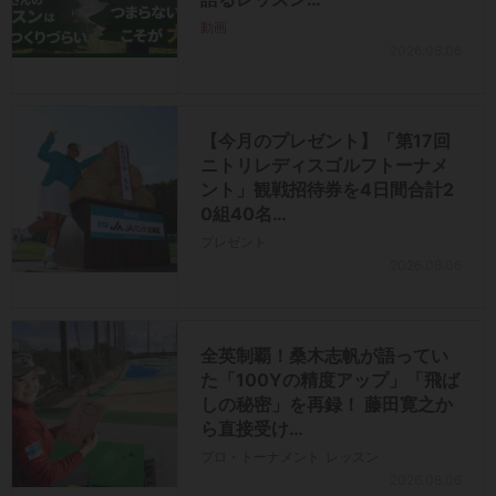
動画
2026.08.06
【今月のプレゼント】「第17回
ニトリレディスゴルフトーナメ
ント」観戦招待券を4日間合計2
0組40名…
プレゼント
2026.08.06
全英制覇！桑木志帆が語ってい
た「100Yの精度アップ」「飛ば
しの秘密」を再録！ 藤田寛之か
ら直接受け…
プロ・トーナメント
レッスン
2026.08.06