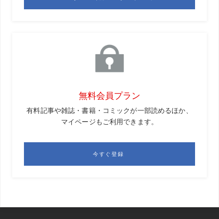
GD
今回小暮さんは予選通過できなかったわけですが、こ
れを予選通過、そしてさらに上の優勝を狙うレベルまで押
し上げていくにはどのようなコーチングが必要と感じまし
たか。
黒宮
コーチは選手ありきで存在するものなので、今まで
は選手のレベルや成長に応じて情報や課題を小出しに渡し
ていくやり方をしていました。でも、そういうやり方では
追いつけないのでは、総合的にもうちょっとなんとかしな
いと無理なのではないかと思いました。
GD
総合的というと?
黒宮
僕たちが持っている情報をできるだけ多く渡すこ
と、そしてそれを選手にいかにストレスなく提供し、共有
できるかが今後の課題かなと思いました。