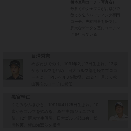
橋本真和コーチ（写真右）
数多くの女子プロがお忍びで
教えを乞うパッティング専門
コーチ。先端機器を駆使し、
膨大なデータを基にコーチン
グを行っている
目澤秀憲
めざわひでのり。1991年2月17日生まれ。13歳
からゴルフを始め、日大ゴルフ部を経てプロコ
ーチに。TPIレベル3を取得。2021年1月より松
山英樹のコーチに就任
黒宮幹仁
くろみやみきひと。1991年4月25日生まれ。10
歳からゴルフを始める。09年中部ジュニア優
勝。12年関東学生優勝。日大ゴルフ部出身。松
田鈴英、梅山知宏らを指導