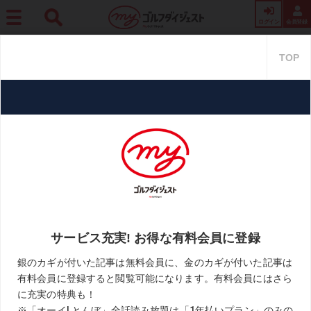
ログイン
会員登録
ホーム
プロ・トーナメント
【世界基準を追いかけろ】Vol.50「選手とたくさんの
情報を共有することが大切だと感じました」
【世界基準を追いかけろ】Vol.5
0「選手とたくさんの情報を共有
することが大切だと感じまし
た」
2021.08.07
目澤＆黒宮「世界基準を追いかけろ!」
KEYWORD
全米女子オープン
小暮千広
橋本真和
目澤秀憲
黒宮幹仁
お気に入り