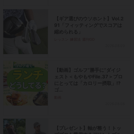
【ギア選びのウソホント】Vol.2
91「フィッティングでスコアは
縮められる」
レッスン
練習法
週刊GD
2026.08.09
【動画】ゴルフ“勝手に”ダイジ
ェスト＜もやもやFile.37＞プロ
にとっては「カロリー摂取」!?
ゴ…
動画
2026.08.08
【プレゼント】軸が整う！トッ