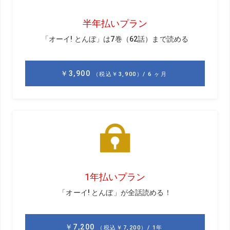
GD
小暮さんの最初の印象は?
黒宮
めちゃくちゃ振れる子だなと思いましたね。球の弾
き方も良かったですし、アライメントだけちゃんと教えて
いけたら、面白くなっていくかなと思いました。
GD
プロの試合もほとんど出たことがなく、いきなり海外
メジャー参戦だったと聞きました。
小暮
緊張するのはわかっていたんですけど、スタートホ
ールに行ったら想像以上に緊張していて。いきなりティー
ショットを曲げたので、ちょっと「パッパラパー」に
（笑）。