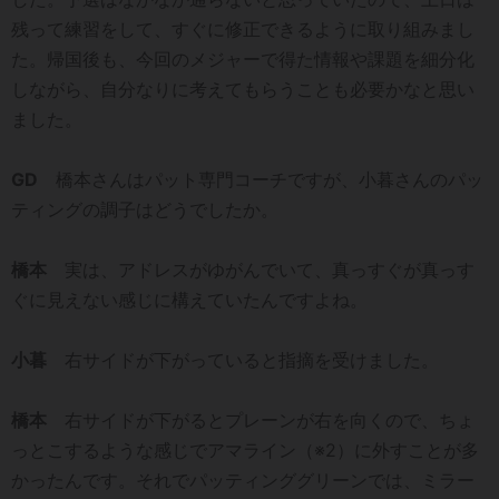
残って練習をして、すぐに修正できるように取り組みまし
た。帰国後も、今回のメジャーで得た情報や課題を細分化
しながら、自分なりに考えてもらうことも必要かなと思い
ました。
GD
橋本さんはパット専門コーチですが、小暮さんのパッ
ティングの調子はどうでしたか。
橋本
実は、アドレスがゆがんでいて、真っすぐが真っす
ぐに見えない感じに構えていたんですよね。
小暮
右サイドが下がっていると指摘を受けました。
橋本
右サイドが下がるとプレーンが右を向くので、ちょ
っとこするような感じでアマライン（※2）に外すことが多
かったんです。それでパッティンググリーンでは、ミラー