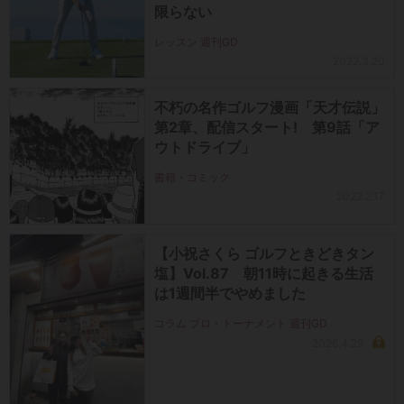
限らない
レッスン 週刊GD
2022.3.20
不朽の名作ゴルフ漫画「天才伝説」
第2章、配信スタート! 第9話「ア
ウトドライブ」
書籍・コミック
2022.2.17
【小祝さくら ゴルフときどきタン
塩】Vol.87 朝11時に起きる生活
は1週間半でやめました
コラム プロ・トーナメント 週刊GD
2026.4.29