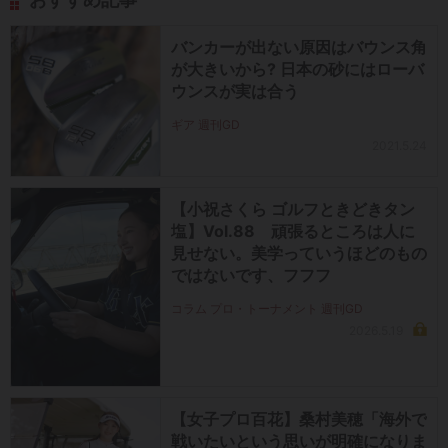
バンカーが出ない原因はバウンス角
が大きいから? 日本の砂にはローバ
ウンスが実は合う
ギア 週刊GD
2021.5.24
【小祝さくら ゴルフときどきタン
塩】Vol.88 頑張るところは人に
見せない。美学っていうほどのもの
ではないです、フフフ
コラム プロ・トーナメント 週刊GD
2026.5.19
【女子プロ百花】桑村美穂「海外で
戦いたいという思いが明確になりま