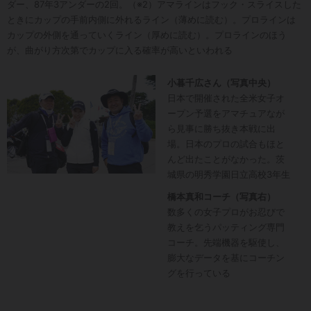
ダー、87年3アンダーの2回。（※2）アマラインはフック・スライスした
ときにカップの手前内側に外れるライン（薄めに読む）。プロラインは
カップの外側を通っていくライン（厚めに読む）。プロラインのほう
が、曲がり方次第でカップに入る確率が高いといわれる
小暮千広さん（写真中央）
日本で開催された全米女子オ
ープン予選をアマチュアなが
ら見事に勝ち抜き本戦に出
場。日本のプロの試合もほと
んど出たことがなかった。茨
城県の明秀学園日立高校3年生
橋本真和コーチ（写真右）
数多くの女子プロがお忍びで
教えを乞うパッティング専門
コーチ。先端機器を駆使し、
膨大なデータを基にコーチン
グを行っている