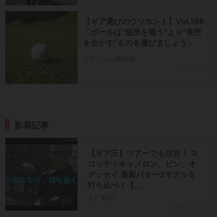
【ギア選びのウソホント】Vol.196
「ボールは“短所を補う”より“長所
を生かす”ものを選びましょう」
ギア コラム 週刊GD
2024.8.9
新着記事
【ギア王】ツアーでも注目！ ス
コッティキャメロン、ピン、オ
デッセイ 最新パター3モデルを
打ち比べ！【…
ギア
動画
2026.08.09