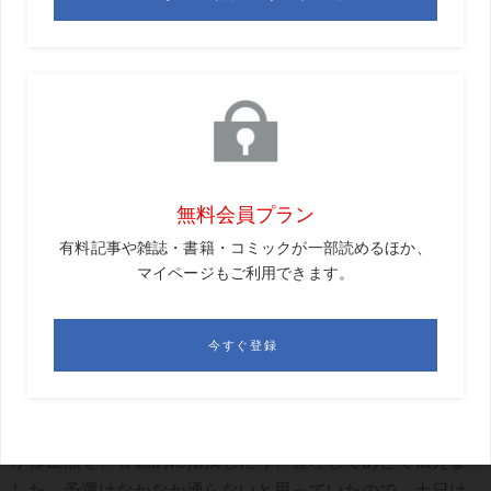
橋本
4パットでトリプルもありましたが、その先のホール
でバーディ取って落ち着いてきましたね。
小暮
そうですね。初日はずっとショットはよくなかった
ですけど、パーパットはよく入ってくれたので、その後は
大きく崩れることなくいけました。
GD
初めてのメジャーでの小暮さんのプレーは、コーチか
ら見てどうでしたか。
橋本
よく90打たなかった（笑）。
黒宮
難しいコース（※1）でしたし、スタート後はもう、
本人はがむしゃらにやるしかなかったと思います。なかな
か余裕もないでしょうから、僕はコース内でミスの原因と
か修正点を、客観的に指摘したり、整理してあとで伝えま
した。予選はなかなか通らないと思っていたので、土日は