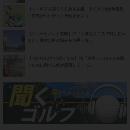
【マイギアを語ろう】桑木志帆 アイアンは8年愛用
「打感がいいから手放せません!」
【ショートパット攻略】#1「大事なところで打ち切れ
ない」桑木志帆の悩みを名手・藤...
【“残り100Y”に強くなる】#2「左奥」へのミスを防
ぐために桑木志帆が意識して...