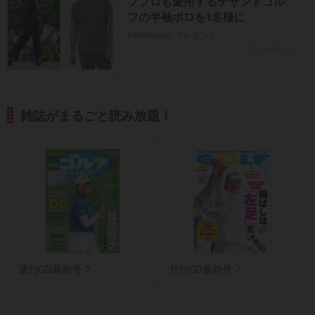
ププロも愛用するデサントゴル
フの半袖ポロを1名様に
information
プレゼント
2026.08.08
雑誌がまるごと読み放題！
週刊GD最新号
月刊GD最新号