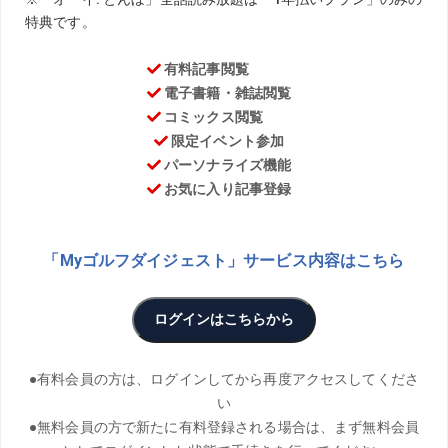
TEXT／Masaaki Furuya ILLUST／Koji Watanabe
松山英樹のコーチを務める目澤秀憲、松田鈴英のコーチを
務める黒宮幹仁。新進気鋭の2人のコーチが、ゴルフの最先
端を語る当連載。今回は前回に引き続き、全米女子オープ
ンにアマチュアとして出場した小暮千広さん、そのコーチ
として帯同した黒宮幹仁、同じく帯同した橋本真和パッテ
ィングコーチの3人に、現地で感じたことを話してもらっ
た。