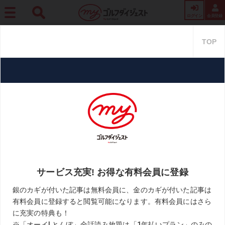
ログイン
会員登録
ホーム
プロ・トーナメント
【世界基準を追いかけろ!】Vol.49 教え子が初めての海
外メジャーで得た課題とは?
【世界基準を追いかけろ!】Vol.4
9 教え子が初めての海外メジャー
で得た課題とは?
2021.07.31
目澤＆黒宮「世界基準を追いかけろ!」
KEYWORD
全米女子オープン
小暮千広
橋本真和
目澤秀憲
黒宮幹仁
お気に入り