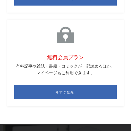
る。なぜなら、普段からそういう気持ちを持って準備をし
ているからです。
もちろん、すべてが根性を鍛える練習ではないし、今の子
たちは、練習の意図を理屈で説明してあげる必要がありま
す。そのうえで、「いろいろやるけど、最後は気合いと根
性じゃ!」というコーチの言葉を受け止められるか。
こちらも最初から根性論のみで教えることはないし、技術
レベルが上がってきたときでも、「気合いと根性」を強い
ることはありません。それが、われわれの育った昭和的根
性論との違いでしょうか。
理にかなったトレーニングでベ
ースは作りつつ、勝つために気合いや根性の重要性に気づ
いてもらう。
これが令和的根性論だと思います。