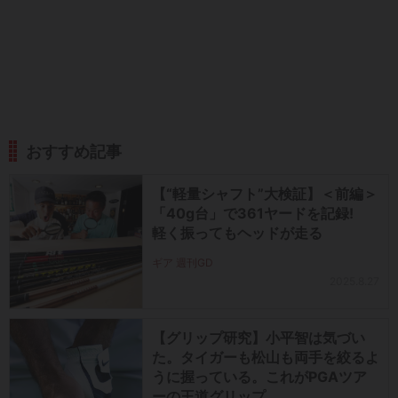
おすすめ記事
【“軽量シャフト”大検証】＜前編＞
「40g台」で361ヤードを記録!
軽く振ってもヘッドが走る
ギア 週刊GD
2025.8.27
【グリップ研究】小平智は気づい
た。タイガーも松山も両手を絞るよ
うに握っている。これがPGAツア
ーの王道グリップ