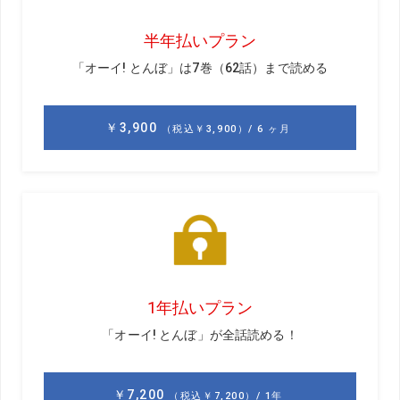
ーニングの体系化で、ジュニアもプロも選手レベルは確実
に上がっています。
これまでは感覚や気合い、根性といった数字では推し量れ
ないものに重きが置かれていましたが、理論や効率が重視
されるようになった結果、トップレベルに到達できる選手
が増えたのでしょう。そんな現代では、根性論なんて言葉
は久しく聞きません。もはや死語なのかも。でも、
理論や
効率だけでは強い選手は育たない
と思っています。
多くの選手が効率よく成長し、高いレベルで均衡したと
き、勝敗を分けるのは何か。それが、気合いや根性です。
現に僕のアカデミーでも、レベルはほとんど差がなく試合
でも同じくらいのスコアで上がってくるのに、優勝できる
子と勝ちきれない子がいます。勝てる子というのは優勝が
かかった状況で、絶対に勝つんだという強い気持ちを持て