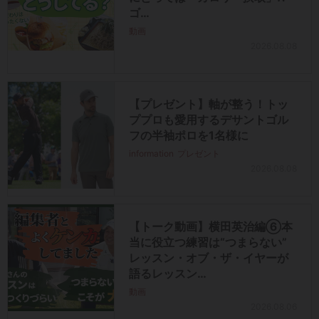
ゴ…
動画
2026.08.08
【プレゼント】軸が整う！トッ
ププロも愛用するデサントゴル
フの半袖ポロを1名様に
information
プレゼント
2026.08.08
【トーク動画】横田英治編⑥本
当に役立つ練習は“つまらない”
レッスン・オブ・ザ・イヤーが
語るレッスン…
動画
2026.08.06