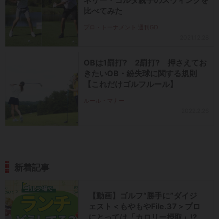
ネリー・コルダ親子のスウィングを
比べてみた
プロ・トーナメント 週刊GD
2021.12.28
OBは1罰打? 2罰打? 押さえてお
きたいOB・紛失球に関する規則
【これだけゴルフルール】
ルール・マナー
2022.2.26
新着記事
【動画】ゴルフ“勝手に”ダイジ
ェスト＜もやもやFile.37＞プロ
にとっては「カロリー摂取」!?