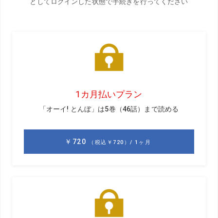
前回のお話はこちら
「世界のレベルが上がっている」
オリンピックを観ていると、さまざまな競技で、そんなコ
メントをよく聞きました。
戦術やトレーニング、コーチングなどの進化で、以前と比
べ選手たちが効率的に成長していることが主な要因だと思
います。ゴルフも例に漏れず、ドライバーの平均飛距離が
伸びているように、ビデオにとどまらない動作解析やトレ