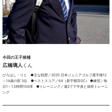
今回の王子候補
広橋璃人
くん
ひろはし・りと ●主な戦歴／2025 日本ジュニアゴルフ選手権12
～14歳の部 3位 ●ベストスコア／64（新宇都宮GC） ●練習／毎
日1～1.5時間100球 ●トレーニング／週2で下半身と体幹トレーニ
ング