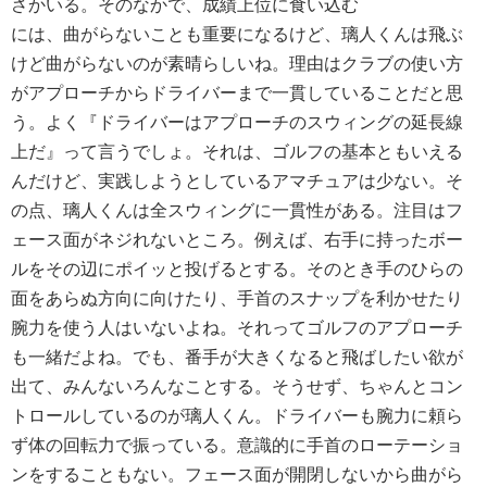
さかいる。そのなかで、成績上位に食い込む
には、曲がらないことも重要になるけど、璃人くんは飛ぶ
けど曲がらないのが素晴らしいね。理由はクラブの使い方
がアプローチからドライバーまで一貫していることだと思
う。よく『ドライバーはアプローチのスウィングの延長線
上だ』って言うでしょ。それは、ゴルフの基本ともいえる
んだけど、実践しようとしているアマチュアは少ない。そ
の点、璃人くんは全スウィングに一貫性がある。注目はフ
ェース面がネジれないところ。例えば、右手に持ったボー
ルをその辺にポイッと投げるとする。そのとき手のひらの
面をあらぬ方向に向けたり、手首のスナップを利かせたり
腕力を使う人はいないよね。それってゴルフのアプローチ
も一緒だよね。でも、番手が大きくなると飛ばしたい欲が
出て、みんないろんなことする。そうせず、ちゃんとコン
トロールしているのが璃人くん。ドライバーも腕力に頼ら
ず体の回転力で振っている。意識的に手首のローテーショ
ンをすることもない。フェース面が開閉しないから曲がら