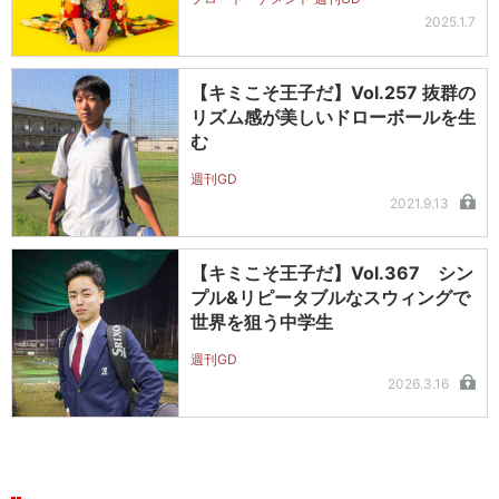
2025.1.7
【キミこそ王子だ】Vol.257 抜群の
リズム感が美しいドローボールを生
む
週刊GD
2021.9.13
【キミこそ王子だ】Vol.367 シン
プル&リピータブルなスウィングで
世界を狙う中学生
週刊GD
2026.3.16