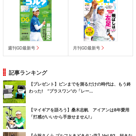
週刊GD最新号
月刊GD最新号
記事ランキング
【プレゼント】ピンまでを測るだけの時代は、もう終
わった! “プラスワン”の「レー...
【マイギアを語ろう】桑木志帆 アイアンは8年愛用
「打感がいいから手放せません!」
【小祝さくら ゴルフときどきタン塩】Vol.92 好きな