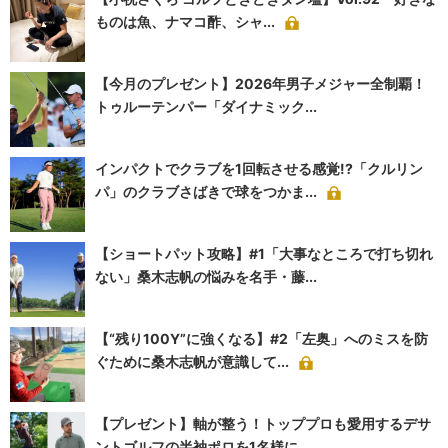
ものは魚、ナマコ酢、シャ...
【今月のプレゼント】2026年男子メジャー全制覇！
トゥルーテンパー「ダイナミック...
インパクトでクラブを1回転させる感覚!?「クルリン
パ」のクラブさばきで球をつかま...
【ショートパット攻略】#1「大事なところで打ち切れ
ない」桑木志帆の悩みを名手・藤...
【“残り100Y”に強くなる】#2「左奥」へのミスを防
ぐために桑木志帆が意識して...
【プレゼント】軸が整う！トッププロも愛用するデサ
ントゴルフの半袖ポロを1名様に