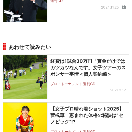
週刊GD
2024.11.25
あわせて読みたい
経費は1試合30万円「賞金だけでは
カツカツなんです」女子ツアーのス
ポンサー事情＜個人契約編＞
プロ・トーナメント 週刊GD
2021.3.12
【女子プロ晴れ着ショット2025】
菅楓華 恵まれた体格の秘訣は“セ
ノビック”!?
プロ・トーナメント 週刊GD