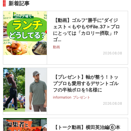
新着記事
【動画】ゴルフ“勝手に”ダイジ
ェスト＜もやもやFile.37＞プロ
にとっては「カロリー摂取」!?
ゴ…
動画
2026.08.08
【プレゼント】軸が整う！トッ
ププロも愛用するデサントゴル
フの半袖ポロを1名様に
information
プレゼント
2026.08.08
【トーク動画】横田英治編⑥本