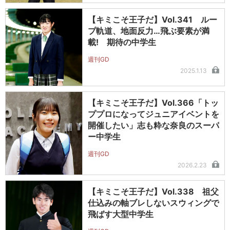
【キミこそ王子だ】Vol.341 ルー
プ軌道、地面反力…飛ぶ要素が満
載! 期待の中学生
週刊GD
2025.1.13
【キミこそ王子だ】Vol.366「トッ
ププロになってジュニアイベントを
開催したい」志も粋な奈良のスーパ
ー中学生
週刊GD
2026.2.23
【キミこそ王子だ】Vol.338 祖父
仕込みの軸ブレしないスウィングで
飛ばす大型中学生