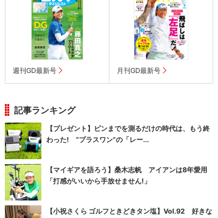
週刊GD最新号
月刊GD最新号
記事ランキング
【プレゼント】ピンまでを測るだけの時代は、もう終
わった! “プラスワン”の「レー...
【マイギアを語ろう】桑木志帆 アイアンは8年愛用
「打感がいいから手放せません!」
【小祝さくら ゴルフときどきタン塩】Vol.92 好きな