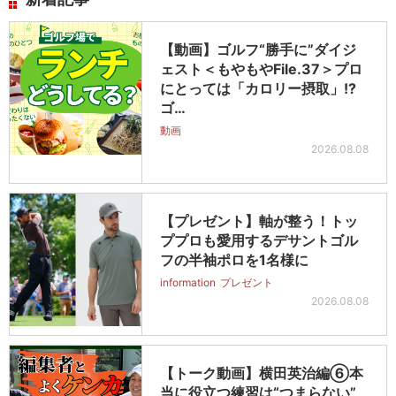
【動画】ゴルフ“勝手に”ダイジ
ェスト＜もやもやFile.37＞プロ
にとっては「カロリー摂取」!?
ゴ…
動画
2026.08.08
【プレゼント】軸が整う！トッ
ププロも愛用するデサントゴル
フの半袖ポロを1名様に
information
プレゼント
2026.08.08
【トーク動画】横田英治編⑥本
当に役立つ練習は“つまらない”