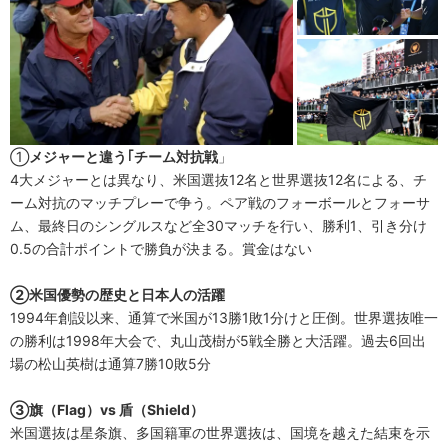
①
メジャーと違う｢チーム対抗戦
」
4大メジャーとは異なり、米国選抜12名と世界選抜12名による、チ
ーム対抗のマッチプレーで争う。ペア戦のフォーボールとフォーサ
ム、最終日のシングルスなど全30マッチを行い、勝利1、引き分け
0.5の合計ポイントで勝負が決まる。賞金はない
②米国優勢の歴史と日本人の活躍
1994年創設以来、通算で米国が13勝1敗1分けと圧倒。世界選抜唯一
の勝利は1998年大会で、丸山茂樹が5戦全勝と大活躍。過去6回出
場の松山英樹は通算7勝10敗5分
③旗（Flag）vs 盾（Shield）
米国選抜は星条旗、多国籍軍の世界選抜は、国境を越えた結束を示