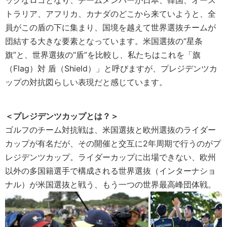
ックなロゴとなり、チームメンバーが日本、韓国、オース
トラリア、アフリカ、カナダのどこから来ていようと、全
員がこの盾の下に集まり、国境を越えて世界選抜チームが
団結する大きな要素となっています。米国選抜の“星条
旗”と、世界選抜の“盾”を比較し、私たちはこれを「旗
（Flag）対 盾（Shield）」と呼びますが、プレジデンツカ
ップの対抗図らしい表現だと感じています。
＜プレジデンツカップとは？＞
ゴルフのチーム対抗戦は、米国選抜と欧州選抜のライダー
カップが有名だが、その開催と交互に2年周期で行うのがプ
レジデンツカップ。ライダーカップに出場できない、欧州
以外の多国籍選手で構成される世界選抜（インターナショ
ナル）が米国選抜と戦う、もう一つの世界最高峰団体戦。