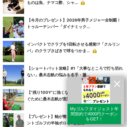
ものは魚、ナマコ酢、シャ...
【今月のプレゼント】2026年男子メジャー全制覇！
トゥルーテンパー「ダイナミック...
インパクトでクラブを1回転させる感覚!?「クルリン
パ」のクラブさばきで球をつかま...
【ショートパット攻略】#1「大事なところで打ち切れ
ない」桑木志帆の悩みを名手・藤...
【“残り100Y”に強くなる】#2「左奥」へのミスを防
ぐために桑木志帆が意識して...
【プレゼント】軸が整う！トッププロも愛用するデサ
ントゴルフの半袖ポロを1名様に