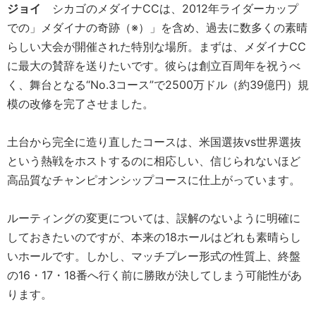
ジョイ
シカゴのメダイナCCは、2012年ライダーカップ
での」メダイナの奇跡（※）」を含め、過去に数多くの素晴
らしい大会が開催された特別な場所。まずは、メダイナCC
に最大の賛辞を送りたいです。彼らは創立百周年を祝うべ
く、舞台となる“No.3コース”で2500万ドル（約39億円）規
模の改修を完了させました。
土台から完全に造り直したコースは、米国選抜vs世界選抜
という熱戦をホストするのに相応しい、信じられないほど
高品質なチャンピオンシップコースに仕上がっています。
ルーティングの変更については、誤解のないように明確に
しておきたいのですが、本来の18ホールはどれも素晴らし
いホールです。しかし、マッチプレー形式の性質上、終盤
の16・17・18番へ行く前に勝敗が決してしまう可能性があ
ります。