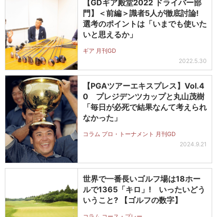
【GDギア殿堂2022 ドライバー部
門】＜前編＞識者5人が徹底討論!
選考のポイントは「いまでも使いた
いと思えるか」
ギア 月刊GD
2022.5.30
【PGAツアーエキスプレス】Vol.4
0 プレジデンツカップと丸山茂樹
「毎日が必死で結果なんて考えられ
なかった」
コラム プロ・トーナメント 月刊GD
2024.9.21
世界で一番長いゴルフ場は18ホー
ルで1365「キロ」! いったいどう
いうこと? 【ゴルフの数字】
コラム コース・プレー