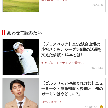
2023.1.6
あわせて読みたい
【プロスペック】全52試合出場の
小祝さくら。シーズン5勝の活躍を
支えた信頼の14本とは?
ギア プロ・トーナメント 週刊GD
2022.1.13
【ゴルフせんとや生まれけむ】ニュ
ーヨーク・屋敷裕政＜後編＞「俺の
ガーミンは今どこに?」
コラム 週刊GD
2026.1.16