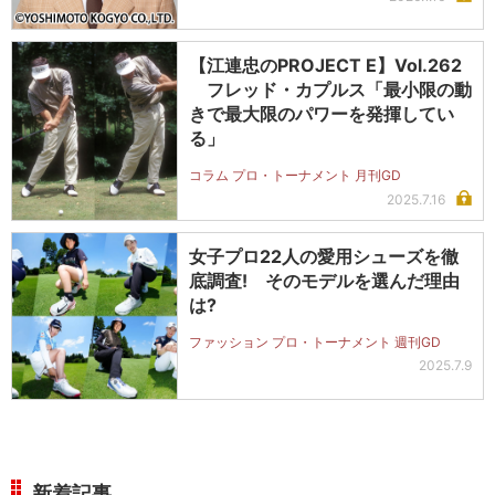
【江連忠のPROJECT E】Vol.262
フレッド・カプルス「最小限の動
きで最大限のパワーを発揮してい
る」
コラム プロ・トーナメント 月刊GD
2025.7.16
女子プロ22人の愛用シューズを徹
底調査! そのモデルを選んだ理由
は?
ファッション プロ・トーナメント 週刊GD
2025.7.9
新着記事