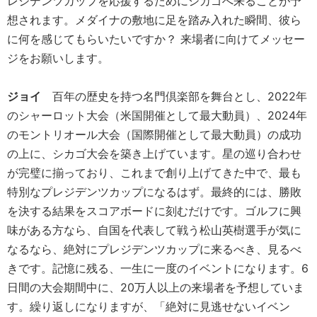
レジデンツカップを応援するためにシカゴへ来ることが予
想されます。メダイナの敷地に足を踏み入れた瞬間、彼ら
に何を感じてもらいたいですか？ 来場者に向けてメッセー
ジをお願いします。
ジョイ
百年の歴史を持つ名門倶楽部を舞台とし、2022年
のシャーロット大会（米国開催として最大動員）、2024年
のモントリオール大会（国際開催として最大動員）の成功
の上に、シカゴ大会を築き上げています。星の巡り合わせ
が完璧に揃っており、これまで創り上げてきた中で、最も
特別なプレジデンツカップになるはず。最終的には、勝敗
を決する結果をスコアボードに刻むだけです。ゴルフに興
味がある方なら、自国を代表して戦う松山英樹選手が気に
なるなら、絶対にプレジデンツカップに来るべき、見るべ
きです。記憶に残る、一生に一度のイベントになります。6
日間の大会期間中に、20万人以上の来場者を予想していま
す。繰り返しになりますが、「絶対に見逃せないイベン