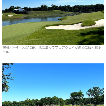
16番パー4＝大会12番。池に沿ってフェアウェイが斜めに続く難ホ
ール