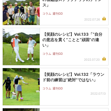
ス」
コラム
週刊GD
2022.07.26
【笑顔のレシピ】Vol.133「“自分
の意志を貫く”ことと“頑固”の違
い」
コラム
週刊GD
2022.07.20
【笑顔のレシピ】Vol.132「ラウン
ド前の練習は“絶対”ではない」
コラム
週刊GD
2022.07.13