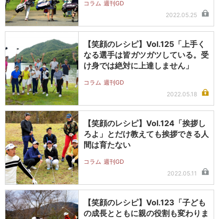
コラム
週刊GD
2022.05.25
【笑顔のレシピ】Vol.125「上手く
なる選手は皆ガツガツしている。受
け身では絶対に上達しません」
コラム
週刊GD
2022.05.18
【笑顔のレシピ】Vol.124「挨拶し
ろよ」とだけ教えても挨拶できる人
間は育たない
コラム
週刊GD
2022.05.11
【笑顔のレシピ】Vol.123「子ども
の成長とともに親の役割も変わりま