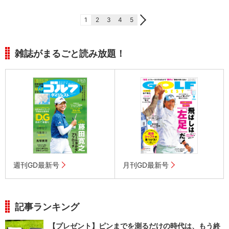
1
2
3
4
5
雑誌がまるごと読み放題！
週刊GD最新号
月刊GD最新号
記事ランキング
【プレゼント】ピンまでを測るだけの時代は、もう終