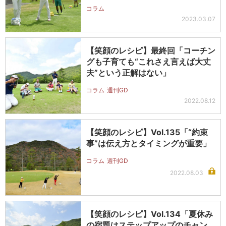
コラム
2023.03.07
【笑顔のレシピ】最終回「コーチン
グも子育ても“これさえ言えば大丈
夫”という正解はない」
コラム
週刊GD
2022.08.12
【笑顔のレシピ】Vol.135「“約束
事”は伝え方とタイミングが重要」
コラム
週刊GD
2022.08.03
【笑顔のレシピ】Vol.134「夏休み
の宿題はステップアップのチャン