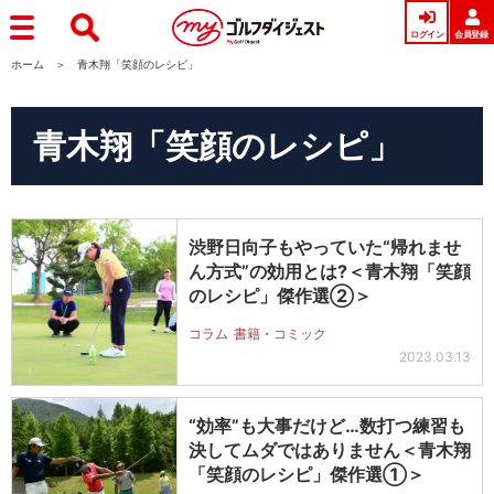
ログイン
会員登録
ホーム
青木翔「笑顔のレシピ」
青木翔「笑顔のレシピ」
渋野日向子もやっていた“帰れませ
ん方式”の効用とは?＜青木翔「笑顔
のレシピ」傑作選②＞
コラム
書籍・コミック
2023.03.13
“効率”も大事だけど…数打つ練習も
決してムダではありません＜青木翔
「笑顔のレシピ」傑作選①＞