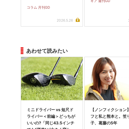
ギア 週刊GD
コラム 月刊GD
2026.5.26
あわせて読みたい
ミニドライバー vs 短尺ド
【ノンフィクション
ライバー＜前編＞どっちが
フと私と熊本と。笠
いいの?「同じ43.5インチ
子、葛藤の5年