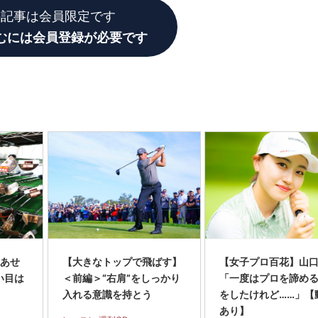
の記事は会員限定です
むには会員登録が必要です
色あせ
【大きなトップで飛ばす】
【女子プロ百花】山
い目は
＜前編＞“右肩”をしっかり
「一度はプロを諦め
入れる意識を持とう
をしたけれど……」【
あり】