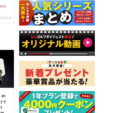
 月刊
024.9.19
#1
けで
る?