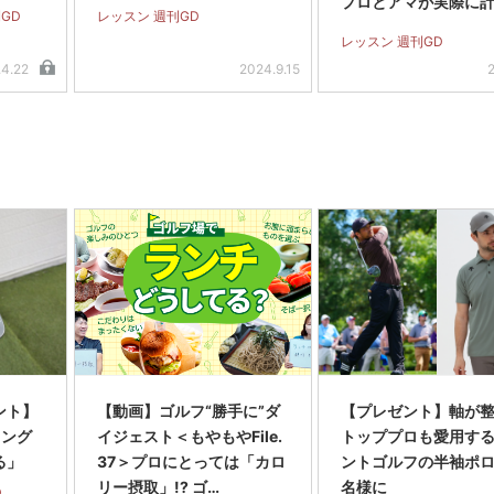
プロとアマが実際に
GD
レッスン 週刊GD
てみたら…
レッスン 週刊GD
.4.22
2024.9.15
ント】
【動画】ゴルフ“勝手に”ダ
【プレゼント】軸が
ィング
イジェスト＜もやもやFile.
トッププロも愛用す
る」
37＞プロにとっては「カロ
ントゴルフの半袖ポロ
リー摂取」!? ゴ…
名様に
D