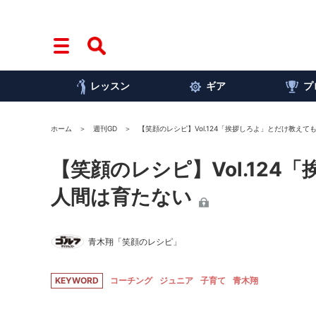
レッスン
ギア
プ
ホーム
週刊GD
【笑顔のレシピ】Vol.124「挨拶しろよ」とだけ教え
【笑顔のレシピ】Vol.12
人間は育たない
青木翔「笑顔のレシピ」
KEYWORD
コーチング
ジュニア
子育て
青木翔