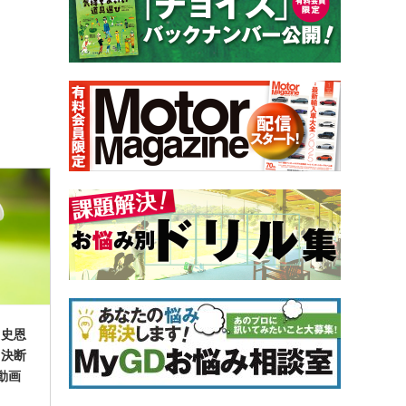
口史恩
る決断
動画