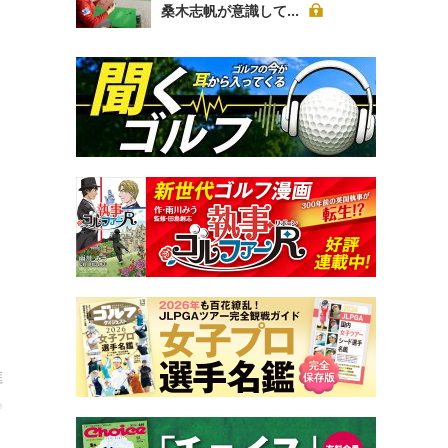
桑木志帆が意識して...
進
る