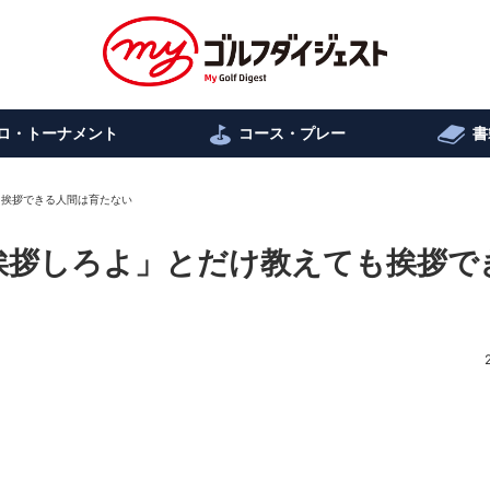
ロ・トーナメント
コース・プレー
書
ても挨拶できる人間は育たない
4「挨拶しろよ」とだけ教えても挨拶で