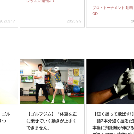
レッスン 週刊GD
プロ・トーナメント 動画
GD
2021.3.17
2025.9.9
2
】ゴル
【ゴルフジム】「体重を左
【短く握って飛ばす!】
りつ
に乗せていく動きが上手く
指2本分短く握るだ
できません」
本当に飛距離が伸び