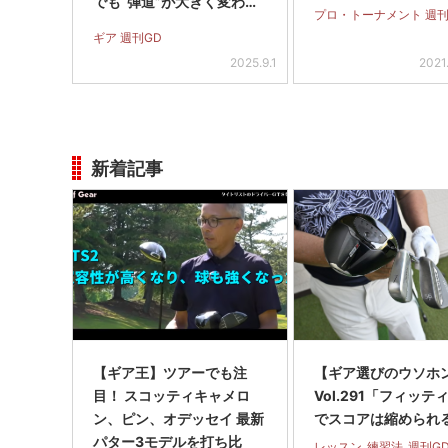
でも“弾道”が大きく変わ
プロ・トーナメント 週刊
る」
ギア 週刊GD
2025.9.1
2021
新着記事
【ギア王】ツアーでも注
【ギア選びのウソホ
目！ スコッティキャメロ
Vol.291「フィッテ
ン、ピン、オデッセイ 最新
でスコアは縮められ
パター3モデルを打ち比
レッスン
練習法
週刊G