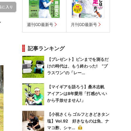
気に入り
ル
週刊GD最新号
月刊GD最新号
記事ランキング
【プレゼント】ピンまでを測るだ
けの時代は、もう終わった! “プ
ラスワン”の「レー...
【マイギアを語ろう】桑木志帆
アイアンは8年愛用「打感がいい
から手放せません!」
【小祝さくら ゴルフときどきタン
塩】Vol.92 好きなものは魚、ナ
マコ酢、シャ...