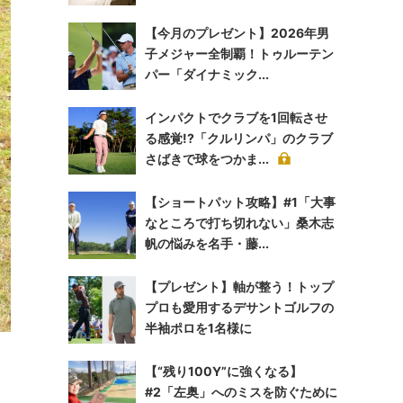
【今月のプレゼント】2026年男
子メジャー全制覇！トゥルーテン
パー「ダイナミック...
インパクトでクラブを1回転させ
る感覚!?「クルリンパ」のクラブ
さばきで球をつかま...
【ショートパット攻略】#1「大事
なところで打ち切れない」桑木志
帆の悩みを名手・藤...
【プレゼント】軸が整う！トップ
プロも愛用するデサントゴルフの
半袖ポロを1名様に
【“残り100Y”に強くなる】
#2「左奥」へのミスを防ぐために