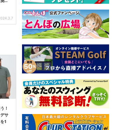
計測し
2024.3.7
整う！
るデサ
を1