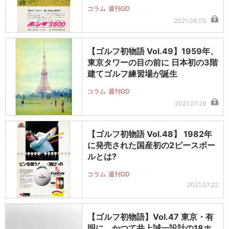
コラム
週刊GD
2021.08.05
【ゴルフ初物語 Vol.49】1959年、
東京タワーの目の前に 日本初の3階
建てゴルフ練習場が誕生
コラム
週刊GD
2021.07.29
【ゴルフ初物語 Vol.48】 1982年
に発売された国産初の2ピースボー
ルとは?
コラム
週刊GD
2021.07.22
【ゴルフ初物語】Vol.47 東京・有
明に、かつて井上誠一設計の18ホ