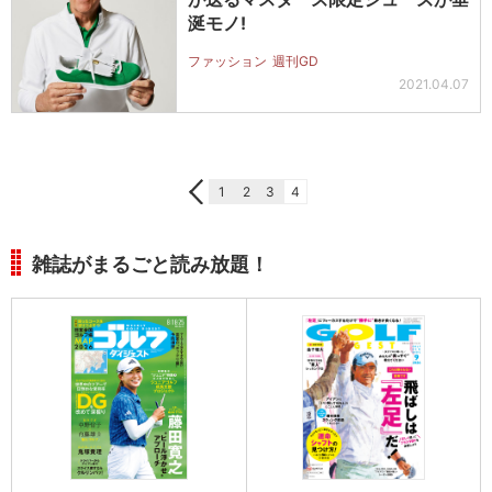
涎モノ!
ファッション
週刊GD
2021.04.07
1
2
3
4
雑誌がまるごと読み放題！