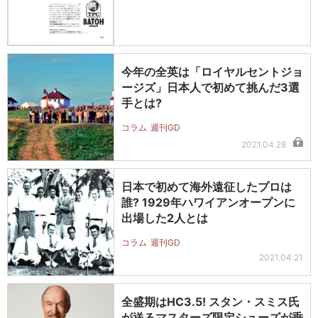
今年の全英は「ロイヤルセントジョ
ージズ」日本人で初めて挑んだ3選
手とは?
コラム
週刊GD
2021.04.28
日本で初めて海外遠征したプロは
誰? 1929年ハワイアンオープンに
出場した2人とは
コラム
週刊GD
2021.04.21
全盛期はHC3.5! スタン・スミス氏
が送るマスターズ限定シューズが垂