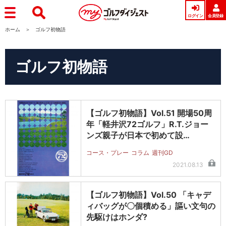
ログイン
会員登録
ホーム
ゴルフ初物語
ゴルフ初物語
【ゴルフ初物語】Vol.51 開場50周
年「軽井沢72ゴルフ」R.T.ジョー
ンズ親子が日本で初めて設…
コース・プレー
コラム
週刊GD
2021.08.13
【ゴルフ初物語】Vol.50 「キャデ
ィバッグが〇個積める」謳い文句の
先駆けはホンダ?