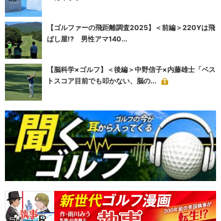
【ゴルファーの飛距離調査2025】＜前編＞220Yは飛
ばし屋!? 男性アマ140...
【脳科学×ゴルフ】＜後編＞中野信子×内藤雄士「ベス
トスコア目前でも叩かない、脳の...