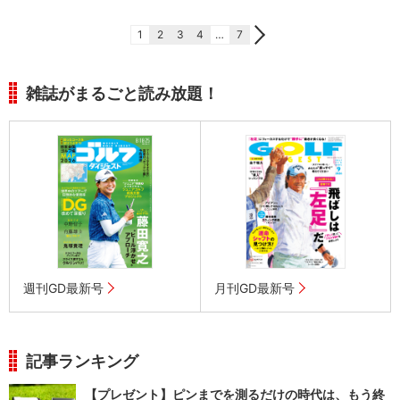
1
2
3
4
…
7
雑誌がまるごと読み放題！
週刊GD最新号
月刊GD最新号
記事ランキング
【プレゼント】ピンまでを測るだけの時代は、もう終