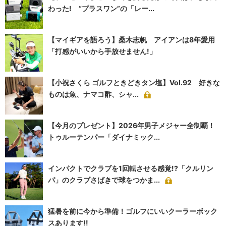
わった! “プラスワン”の「レー...
【マイギアを語ろう】桑木志帆 アイアンは8年愛用
「打感がいいから手放せません!」
【小祝さくら ゴルフときどきタン塩】Vol.92 好きな
ものは魚、ナマコ酢、シャ...
【今月のプレゼント】2026年男子メジャー全制覇！
トゥルーテンパー「ダイナミック...
インパクトでクラブを1回転させる感覚!?「クルリン
パ」のクラブさばきで球をつかま...
猛暑を前に今から準備！ゴルフにいいクーラーボック
スあります!!