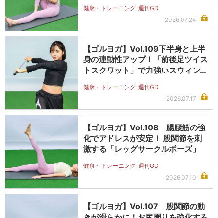
健康・トレーニング
週刊GD
2026.07.24
【ゴルヨガ】Vol.109下半身と上半
身の連動性アップ！「前後足ツイス
トスクワット」で力強いスウィン…
健康・トレーニング
週刊GD
2026.07.17
【ゴルヨガ】Vol.108 腸腰筋の強
化でアドレスが安定！ 股関節を刺
激する「レッグサークルポーズ」
健康・トレーニング
週刊GD
2026.07.10
【ゴルヨガ】Vol.107 股関節の動
きが滑らかに！お尻周りを強化する