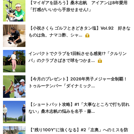
【マイギアを語ろう】桑木志帆 アイアンは8年愛用
「打感がいいから手放せません!」
【小祝さくら ゴルフときどきタン塩】Vol.92 好きな
ものは魚、ナマコ酢、シャ...
インパクトでクラブを1回転させる感覚!?「クルリン
パ」のクラブさばきで球をつかま...
【今月のプレゼント】2026年男子メジャー全制覇！
トゥルーテンパー「ダイナミック...
【ショートパット攻略】#1「大事なところで打ち切れ
ない」桑木志帆の悩みを名手・藤...
【“残り100Y”に強くなる】#2「左奥」へのミスを防