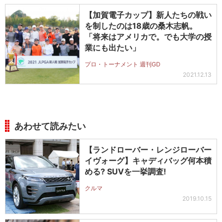
【加賀電子カップ】新人たちの戦い
を制したのは18歳の桑木志帆。
「将来はアメリカで。でも大学の授
業にも出たい」
プロ・トーナメント 週刊GD
2021.12.13
あわせて読みたい
【ランドローバー・レンジローバー
イヴォーグ】キャディバッグ何本積
める? SUVを一挙調査!
クルマ
2019.10.15