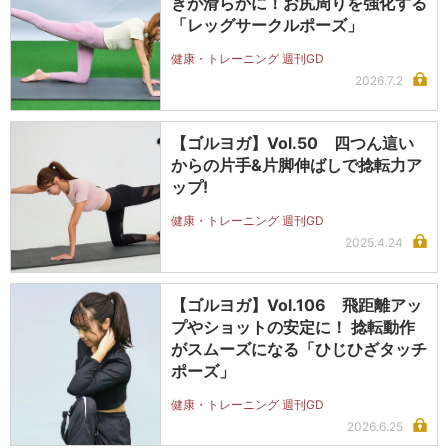
きが滑らかに！お尻周りを強化する
「レッグサークルポーズ」
健康・トレーニング 週刊GD
2026.7.2
【ゴルヨガ】Vol.50 四つん這い
からの片手&片脚伸ばしで捻転力ア
ップ!
健康・トレーニング 週刊GD
2025.4.24
【ゴルヨガ】Vol.106 飛距離アッ
プやショットの安定に！ 捻転動作
がスムーズになる「ひじひざタッチ
ポーズ」
健康・トレーニング 週刊GD
2026.6.25