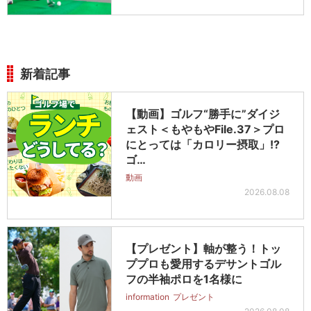
新着記事
【動画】ゴルフ“勝手に”ダイジ
ェスト＜もやもやFile.37＞プロ
にとっては「カロリー摂取」!?
ゴ…
動画
2026.08.08
【プレゼント】軸が整う！トッ
ププロも愛用するデサントゴル
フの半袖ポロを1名様に
information
プレゼント