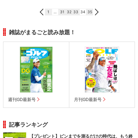
1
…
31
32
33
34
35
雑誌がまるごと読み放題！
週刊GD最新号
月刊GD最新号
記事ランキング
【プレゼント】ピンまでを測るだけの時代は、もう終