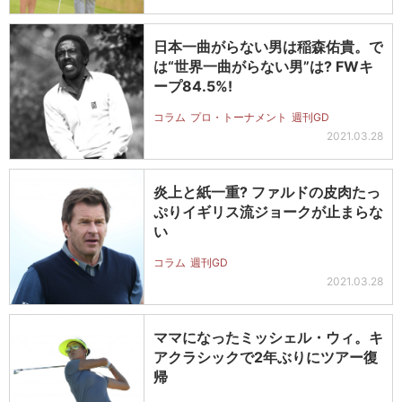
日本一曲がらない男は稲森佑貴。で
は“世界一曲がらない男”は? FWキ
ープ84.5%!
コラム
プロ・トーナメント
週刊GD
2021.03.28
炎上と紙一重? ファルドの皮肉たっ
ぷりイギリス流ジョークが止まらな
い
コラム
週刊GD
2021.03.28
ママになったミッシェル・ウィ。キ
アクラシックで2年ぶりにツアー復
帰