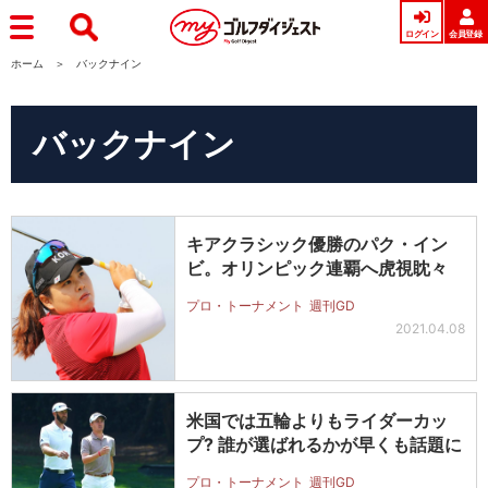
ログイン
会員登録
ホーム
バックナイン
バックナイン
キアクラシック優勝のパク・イン
ビ。オリンピック連覇へ虎視眈々
プロ・トーナメント
週刊GD
2021.04.08
米国では五輪よりもライダーカッ
プ? 誰が選ばれるかが早くも話題に
プロ・トーナメント
週刊GD