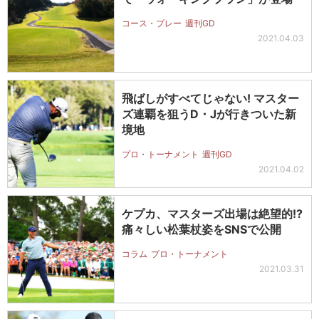
コース・プレー
週刊GD
2021.04.03
飛ばしがすべてじゃない! マスター
ズ連覇を狙うD・Jが行きついた新
境地
プロ・トーナメント
週刊GD
2021.04.02
ケプカ、マスターズ出場は絶望的!?
痛々しい松葉杖姿をSNSで公開
コラム
プロ・トーナメント
2021.03.31